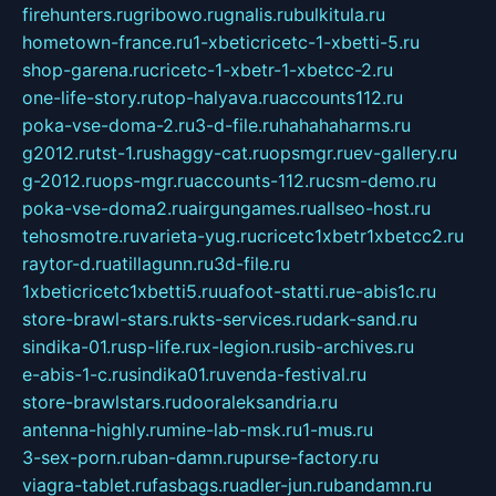
firehunters.ru
gribowo.ru
gnalis.ru
bulkitula.ru
hometown-france.ru
1-xbeticricetc-1-xbetti-5.ru
shop-garena.ru
cricetc-1-xbetr-1-xbetcc-2.ru
one-life-story.ru
top-halyava.ru
accounts112.ru
poka-vse-doma-2.ru
3-d-file.ru
hahahaharms.ru
g2012.ru
tst-1.ru
shaggy-cat.ru
opsmgr.ru
ev-gallery.ru
g-2012.ru
ops-mgr.ru
accounts-112.ru
csm-demo.ru
poka-vse-doma2.ru
airgungames.ru
allseo-host.ru
tehosmotre.ru
varieta-yug.ru
cricetc1xbetr1xbetcc2.ru
raytor-d.ru
atillagunn.ru
3d-file.ru
1xbeticricetc1xbetti5.ru
uafoot-statti.ru
e-abis1c.ru
store-brawl-stars.ru
kts-services.ru
dark-sand.ru
sindika-01.ru
sp-life.ru
x-legion.ru
sib-archives.ru
e-abis-1-c.ru
sindika01.ru
venda-festival.ru
store-brawlstars.ru
dooraleksandria.ru
antenna-highly.ru
mine-lab-msk.ru
1-mus.ru
3-sex-porn.ru
ban-damn.ru
purse-factory.ru
viagra-tablet.ru
fasbags.ru
adler-jun.ru
bandamn.ru