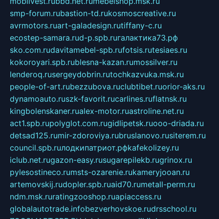
mobilvest.ru
bbd.net.ru
mebelshop.msk.ru
smp-forum.ru
bastion-td.ru
kosmoscreative.ru
avrmotors.ru
art-galadesign.ru
tiffany-c.ru
ecostep-samara.ru
d-p.spb.ru
галактика73.рф
sko.com.ru
davitamebel-spb.ru
fotsis.ru
tesiaes.ru
kokoroyari.spb.ru
blesna-kazan.ru
mossilver.ru
lenderoq.ru
sergeydobrin.ru
tochkazvuka.msk.ru
people-of-art.ru
bezzubova.ru
clubtibet.ru
orior-aks.ru
dynamoauto.ru
szk-favorit.ru
carlines.ru
flatnsk.ru
kingbolenskaner.ru
alex-motor.ru
astroline.net.ru
act1.spb.ru
polyglot.com.ru
gidlipetsk.ru
ooo-driada.ru
detsad125.ru
mir-zdoroviya.ru
bruslanovo.ru
siterem.ru
council.spb.ru
лодкипатриот.рф
kafekolizey.ru
iclub.net.ru
gazon-easy.ru
sugarepilekb.ru
grinox.ru
pylesostineco.ru
msts-ozarenie.ru
kameryjooan.ru
artemovskij.ru
dopler.spb.ru
aid70.ru
metall-perm.ru
ndm.msk.ru
ratingzooshop.ru
apiaccess.ru
globalautotrade.info
bezverhovskoe.ru
drsschool.ru