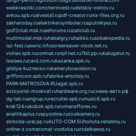
tango-perm.ru
gooddir.ru
sgv.su
multiki-online.com
webkrasotki.com
cherinvest.ru
detskiy-ostrov.ru
ankou.spb.ru
alvesta1.ru
pdf-creator.ru
nix-files.org.ru
sakhatoday.ru
elektrikersymboler.ru
sputnikyes.ru
golf2club.msk.ru
aeforums.ru
zallclub.ru
multimodal.msk.ru
habaigry.ru
haikko.ru
sobakopedia.ru
isz-fest.ru
ewnc.info
screensaver-clock.net.ru
volnav.spb.ru
comnat.ru
npf.net.ru
7bit.pp.ru
kalugatur.ru
tesiaes.ru
card.com.ru
kazanka.spb.ru
gildiya-kuznecov.ru
kameryboavision.ru
griffoncom.spb.ru
fabrika-emotsiy.ru
PARK-MATROSOVA.RU
agat.spb.ru
avtoyurist-moskva1.ru
hardware.org.ru
схема-авто.рф
dg-lab.ru
angrup.ru
recruiter.spb.ru
music8.spb.ru
krsk124.ru
kubok.spb.ru
romanofforex.ru
analitikaplus.ru
spyonline.ru
zosikamery.ru
sloboda-ural.pp.ru
AUTO-COM.SU
hohota.net
alimy.ru
online-z.com
aromat-vostoka.ru
otdelkaexp.ru