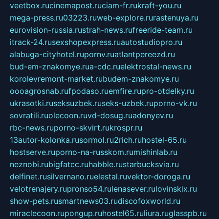
veetbox.ru
cinemapost.ru
ciam-fr.ru
kraft-you.ru
mega-press.ru
03223.ru
web-explore.ru
rastenuya.ru
eurovision-russia.ru
strah-news.ru
freeride-team.ru
itrack-24.ru
sexshopexpress.ru
autostudiopro.ru
alabuga-cityhotel.ru
pornv.ru
atlantpereezd.ru
bud-em-znakomye.ru
a-cdc.ru
elektrostal-news.ru
korolevremont-market.ru
budem-znakomye.ru
oooagrosnab.ru
fpodaso.ru
emfire.ru
pro-otdelky.ru
ukrasotki.ru
seksuzbek.ru
seks-uzbek.ru
porno-vk.ru
sovratili.ru
olecoon.ru
vd-dosug.ru
adonyev.ru
rbc-news.ru
porno-skvirt.ru
krospr.ru
13autor-kolonka.ru
sormol.ru
2rich.ru
hostel-65.ru
hostserve.ru
porno-na-russkom.ru
mishinlab.ru
neznobi.ru
bigfatcc.ru
habble.ru
starbucksvia.ru
delfinet.ru
silvernano.ru
elestal.ru
vektor-doroga.ru
velotrenajery.ru
pronso54.ru
lenasever.ru
lovinskix.ru
show-pets.ru
smartnews03.ru
discofoxworld.ru
miraclecoon.ru
pongup.ru
hostel65.ru
liura.ru
glasspb.ru