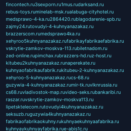
fincontech.ru
3sexporn.ru
1mus.ru
darksand.ru
rebus-toys.ru
minelab-msk.ru
alabuga-cityhotel.ru
medsprawo-4-ka.ru
2864420.ru
blagodarenie-spb.ru
zajmy24.ru
tovudyi-4-kuhnyanazakaz.ru
brazzerscom.ru
medsprawo4ka.ru
xehyroo5kuhnyanazakaz.ru
fabrikayfabrikaefabrika.ru
vskrytie-zamkov-moskva-113.ru
biletnadom.ru
zed-online.ru
pimchax.ru
brazzers-hd.ru
z-host.ru
kitubeu2kuhnyanazakaz.ru
naperekate.ru
kuhnyaofabrikaufabrik.ru
kitubeu-2-kuhnyanazakaz.ru
xehyroo-5-kuhnyanazakaz.ru
cs-68.ru
guzywia-4-kuhnyanazakaz.ru
mir-tk.ru
vlknrussia.ru
cs68.ru
vladivostok-map.ru
video-seks.ru
bankaribi.ru
raszar.ru
vskrytie-zamkov-moskva113.ru
lipetsktelecom.ru
tovudyi4kuhnyanazakaz.ru
seksuzb.ru
guzywia4kuhnyanazakaz.ru
fabrikaofabrikaokuhny.ru
kuhnyaekuhnyaafabrika.ru
kuhnyaykuhnyayfabrika.ru
e-abis1c.ru