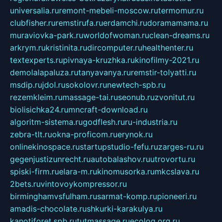
universalia.ru
remont-mebeli-moscow.ru
termomur.ru
clubfisher.ru
remstirufa.ru
erdamchi.ru
doramamama.ru
muraviovka-park.ru
worldofwoman.ru
clean-dreams.ru
arkrym.ru
kristinita.ru
dircomputer.ru
healthenter.ru
textexperts.ru
pivnaya-kruzhka.ru
kinofilmy-2021.ru
demolalapaluza.ru
tanyavanya.ru
remstir-tolyatti.ru
msdip.ru
jdol.ru
sokolovr.ru
newtech-spb.ru
rezemkleim.ru
massage-tai.ru
seonub.ru
zvonitut.ru
biolisichka24.ru
mncraft-download.ru
algoritm-sistema.ru
godflesh.ru
ru-industria.ru
zebra-tlt.ru
okna-proficom.ru
erynok.ru
onlinekinospace.ru
startupstudio-fefu.ru
zarges-ru.ru
gegenjustizunrecht.ru
autobalashov.ru
utrovortu.ru
spiski-firm.ru
elara-m.ru
kinomusorka.ru
mkcslava.ru
2bets.ru
vintovoykompressor.ru
birminghamvsfulham.ru
sarmat-komp.ru
pioneeri.ru
amadis-chocolate.ru
shkurki-karakulya.ru
kanotiforet.spb.ru
tutmassage.ru
ecolog.org.ru