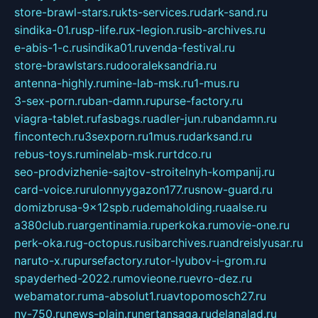
store-brawl-stars.ru
kts-services.ru
dark-sand.ru
sindika-01.ru
sp-life.ru
x-legion.ru
sib-archives.ru
e-abis-1-c.ru
sindika01.ru
venda-festival.ru
store-brawlstars.ru
dooraleksandria.ru
antenna-highly.ru
mine-lab-msk.ru
1-mus.ru
3-sex-porn.ru
ban-damn.ru
purse-factory.ru
viagra-tablet.ru
fasbags.ru
adler-jun.ru
bandamn.ru
fincontech.ru
3sexporn.ru
1mus.ru
darksand.ru
rebus-toys.ru
minelab-msk.ru
rtdco.ru
seo-prodvizhenie-sajtov-stroitelnyh-kompanij.ru
card-voice.ru
rulonnyygazon177.ru
snow-guard.ru
domizbrusa-9x12spb.ru
demaholding.ru
aalse.ru
a380club.ru
argentinamia.ru
perkoka.ru
movie-one.ru
perk-oka.ru
g-octopus.ru
sibarchives.ru
andreislyusar.ru
naruto-x.ru
pursefactory.ru
tor-lyubov-i-grom.ru
spayderhed-2022.ru
movieone.ru
evro-dez.ru
webamator.ru
ma-absolut1.ru
avtopomosch27.ru
nv-750.ru
news-plain.ru
nertansaga.ru
delanalad.ru