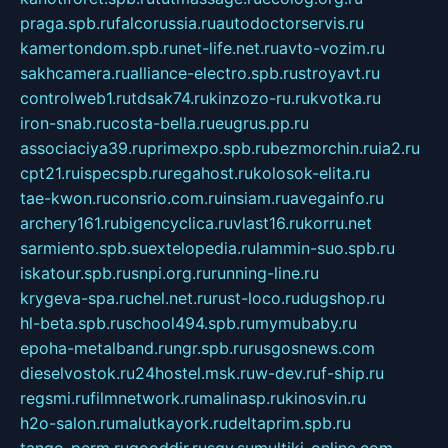
praga.spb.ru
falcorussia.ru
autodoctorservis.ru
kamertondom.spb.ru
net-life.net.ru
avto-vozim.ru
sakhcamera.ru
alliance-electro.spb.ru
stroyavt.ru
controlweb1.ru
tdsak74.ru
kinzozo-ru.ru
kvotka.ru
iron-snab.ru
costa-bella.ru
eugrus.pp.ru
associaciya39.ru
primexpo.spb.ru
bezmorchin.ru
ia2.ru
cpt21.ru
ispecspb.ru
regahost.ru
kolosok-elita.ru
tae-kwon.ru
consrio.com.ru
insiam.ru
avegainfo.ru
archery161.ru
bigencyclica.ru
vlast16.ru
korru.net
sarmiento.spb.su
extelopedia.ru
lammin-suo.spb.ru
iskatour.spb.ru
snpi.org.ru
running-line.ru
krygeva-spa.ru
chel.net.ru
rust-loco.ru
dugshop.ru
hl-beta.spb.ru
school494.spb.ru
mymubaby.ru
epoha-metalband.ru
ngr.spb.ru
rusgosnews.com
dieselvostok.ru
24hostel.msk.ru
w-dev.ru
f-ship.ru
regsmi.ru
filmnetwork.ru
malinasp.ru
kinosvin.ru
h2o-salon.ru
malutkayork.ru
deltaprim.spb.ru