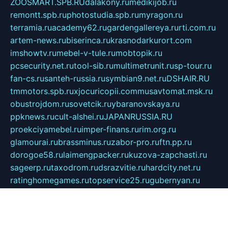
ZOOSMART.SPB.RU
dalakony.ru
medikijob.ru
remontt.spb.ru
photostudia.spb.ru
myragon.ru
terramia.ru
academy62.ru
gardengallereya.ru
rti.com.ru
artem-news.ru
biserinca.ru
krasnodarkurort.com
imshowtv.ru
mebel-v-tule.ru
mobtopik.ru
pcsecurity.net.ru
tool-sib.ru
multimetrunit.ru
sp-tour.ru
fan-cs.ru
santeh-russia.ru
symbian9.net.ru
DSHAIR.RU
tmmotors.spb.ru
xjocuricopii.com
musavtomat.msk.ru
obustrojdom.ru
sovetcik.ru
ybaranovskaya.ru
ppknews.ru
cult-alshei.ru
JAPANRUSSIA.RU
proekciyamebel.ru
imper-finans.ru
rim.org.ru
glamourai.ru
brassminus.ru
zabor-pro.ru
ftn.pp.ru
dorogoe58.ru
laimengpacker.ru
kuzova-zapchasti.ru
sageerp.ru
taxodrom.ru
dsrazvitie.ru
hardcity.net.ru
ratinghomegames.ru
topservice25.ru
gubernyan.ru
gtglasslined.ru
ii4.ru
tssport.spb.ru
andorra24.com
blackwallstreet.ru
oboimos.ru
optim-doors.com.ru
ikuch.ru
nycr.org.ru
npa21.ru
vremya-ch.spb.ru