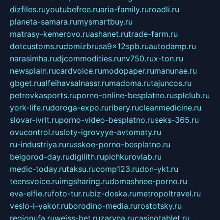
dizfiles.ru
youtubefree.ru
aria-family.ru
roadli.ru
planeta-samara.ru
mysmartbuy.ru
matrasy-kemerovo.ru
ashanet.ru
trade-farm.ru
dotcustoms.ru
domizbrusa9x12spb.ru
autodamp.ru
narasimha.ru
djcommodities.ru
nv750.ru
x-ton.ru
newsplain.ru
cardvoice.ru
modopaper.ru
manunae.ru
gbget.ru
alfeihavsalnassr.ru
madoma.ru
tajuncos.ru
petrovkasports.ru
porno-online-besplatno.ru
splclub.ru
york-life.ru
doroga-expo.ru
ribery.ru
cleanmedicine.ru
slovar-ivrit.ru
porno-video-besplatno.ru
seks-365.ru
ovucontrol.ru
sloty-igrovyye-avtomaty.ru
ru-industriya.ru
russkoe-porno-besplatno.ru
belgorod-day.ru
digilith.ru
pichkurovlab.ru
medic-today.ru
taksu.ru
comp123.ru
don-ykt.ru
teensvoice.ru
imgsharing.ru
domashnee-porno.ru
eva-elfie.ru
foto-tur.ru
biz-doska.ru
metropoltravel.ru
veslo-i-yakor.ru
borodino-media.ru
rostotsky.ru
regionufa.ru
weiss-bet.ru
zaryna.ru
casinotablet.ru