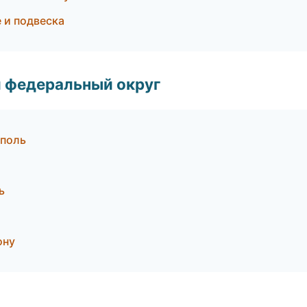
 и подвеска
 федеральный округ
ополь
ь
ону