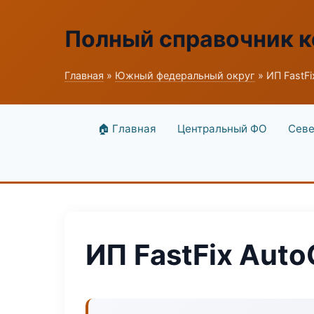
Полный справочник к
Главная
»
Южный федеральный округ
» ИП FastFi
🏠 Главная
Центральный ФО
Севе
ИП FastFix Auto