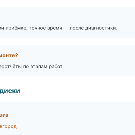
и приёмке, точное время — после диагностики.
монте?
еоотчёты по этапам работ.
 диски
кала
овгород