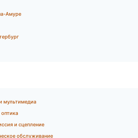
на-Амуре
тербург
 и мультимедиа
 оптика
иссия и сцепление
ческое обслуживание