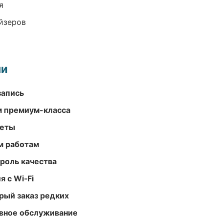
я
йзеров
ми
запись
м премиум-класса
меты
м работам
роль качества
 с Wi‑Fi
рый заказ редких
вное обслуживание