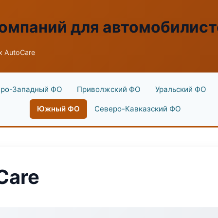
омпаний для автомобилист
x AutoCare
ро-Западный ФО
Приволжский ФО
Уральский ФО
Южный ФО
Северо-Кавказский ФО
Care