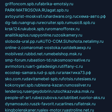
griffoncom.spb.ru
fabrika-emotsiy.ru
PARK-MATROSOVA.RU
agat.spb.ru
avtoyurist-moskva1.ru
hardware.org.ru
схема-авто.рф
dg-lab.ru
angrup.ru
recruiter.spb.ru
music8.spb.ru
krsk124.ru
kubok.spb.ru
romanofforex.ru
analitikaplus.ru
spyonline.ru
zosikamery.ru
sloboda-ural.pp.ru
AUTO-COM.SU
hohota.net
alimy.ru
online-z.com
aromat-vostoka.ru
otdelkaexp.ru
mobilvest.ru
bbd.net.ru
mebelshop.msk.ru
smp-forum.ru
bastion-td.ru
kosmoscreative.ru
avrmotors.ru
art-galadesign.ru
tiffany-c.ru
ecostep-samara.ru
d-p.spb.ru
галактика73.рф
sko.com.ru
davitamebel-spb.ru
fotsis.ru
tesiaes.ru
kokoroyari.spb.ru
blesna-kazan.ru
mossilver.ru
lenderoq.ru
sergeydobrin.ru
tochkazvuka.msk.ru
people-of-art.ru
bezzubova.ru
clubtibet.ru
orior-aks.ru
dynamoauto.ru
szk-favorit.ru
carlines.ru
flatnsk.ru
kingbolenskaner.ru
alex-motor.ru
astroline.net.ru