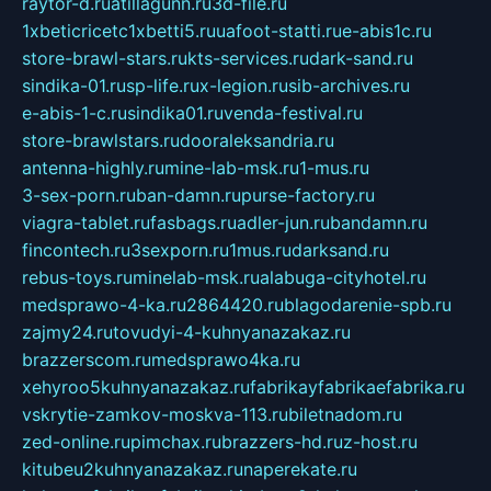
raytor-d.ru
atillagunn.ru
3d-file.ru
1xbeticricetc1xbetti5.ru
uafoot-statti.ru
e-abis1c.ru
store-brawl-stars.ru
kts-services.ru
dark-sand.ru
sindika-01.ru
sp-life.ru
x-legion.ru
sib-archives.ru
e-abis-1-c.ru
sindika01.ru
venda-festival.ru
store-brawlstars.ru
dooraleksandria.ru
antenna-highly.ru
mine-lab-msk.ru
1-mus.ru
3-sex-porn.ru
ban-damn.ru
purse-factory.ru
viagra-tablet.ru
fasbags.ru
adler-jun.ru
bandamn.ru
fincontech.ru
3sexporn.ru
1mus.ru
darksand.ru
rebus-toys.ru
minelab-msk.ru
alabuga-cityhotel.ru
medsprawo-4-ka.ru
2864420.ru
blagodarenie-spb.ru
zajmy24.ru
tovudyi-4-kuhnyanazakaz.ru
brazzerscom.ru
medsprawo4ka.ru
xehyroo5kuhnyanazakaz.ru
fabrikayfabrikaefabrika.ru
vskrytie-zamkov-moskva-113.ru
biletnadom.ru
zed-online.ru
pimchax.ru
brazzers-hd.ru
z-host.ru
kitubeu2kuhnyanazakaz.ru
naperekate.ru