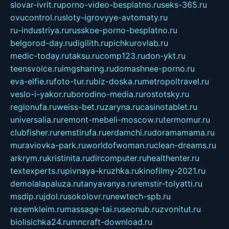
slovar-ivrit.ru
porno-video-besplatno.ru
seks-365.ru
ovucontrol.ru
sloty-igrovyye-avtomaty.ru
ru-industriya.ru
russkoe-porno-besplatno.ru
belgorod-day.ru
digilith.ru
pichkurovlab.ru
medic-today.ru
taksu.ru
comp123.ru
don-ykt.ru
teensvoice.ru
imgsharing.ru
domashnee-porno.ru
eva-elfie.ru
foto-tur.ru
biz-doska.ru
metropoltravel.ru
veslo-i-yakor.ru
borodino-media.ru
rostotsky.ru
regionufa.ru
weiss-bet.ru
zaryna.ru
casinotablet.ru
universalia.ru
remont-mebeli-moscow.ru
termomur.ru
clubfisher.ru
remstirufa.ru
erdamchi.ru
doramamama.ru
muraviovka-park.ru
worldofwoman.ru
clean-dreams.ru
arkrym.ru
kristinita.ru
dircomputer.ru
healthenter.ru
textexperts.ru
pivnaya-kruzhka.ru
kinofilmy-2021.ru
demolalapaluza.ru
tanyavanya.ru
remstir-tolyatti.ru
msdip.ru
jdol.ru
sokolovr.ru
newtech-spb.ru
rezemkleim.ru
massage-tai.ru
seonub.ru
zvonitut.ru
biolisichka24.ru
mncraft-download.ru