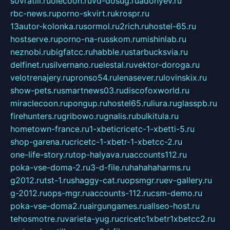
sovratili.ru
olecoon.ru
vd-dosug.ru
adonyev.ru
rbc-news.ru
porno-skvirt.ru
krospr.ru
13autor-kolonka.ru
sormol.ru
2rich.ru
hostel-65.ru
hostserve.ru
porno-na-russkom.ru
mishinlab.ru
neznobi.ru
bigfatcc.ru
habble.ru
starbucksvia.ru
delfinet.ru
silvernano.ru
elestal.ru
vektor-doroga.ru
velotrenajery.ru
pronso54.ru
lenasever.ru
lovinskix.ru
show-pets.ru
smartnews03.ru
discofoxworld.ru
miraclecoon.ru
pongup.ru
hostel65.ru
liura.ru
glasspb.ru
firehunters.ru
gribowo.ru
gnalis.ru
bulkitula.ru
hometown-france.ru
1-xbeticricetc-1-xbetti-5.ru
shop-garena.ru
cricetc-1-xbetr-1-xbetcc-2.ru
one-life-story.ru
top-halyava.ru
accounts112.ru
poka-vse-doma-2.ru
3-d-file.ru
hahahaharms.ru
g2012.ru
tst-1.ru
shaggy-cat.ru
opsmgr.ru
ev-gallery.ru
g-2012.ru
ops-mgr.ru
accounts-112.ru
csm-demo.ru
poka-vse-doma2.ru
airgungames.ru
allseo-host.ru
tehosmotre.ru
varieta-yug.ru
cricetc1xbetr1xbetcc2.ru