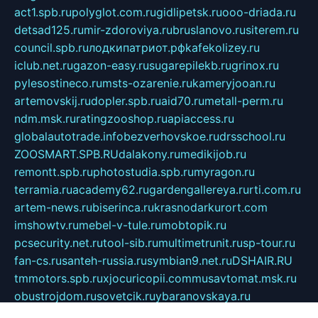
act1.spb.ru
polyglot.com.ru
gidlipetsk.ru
ooo-driada.ru
detsad125.ru
mir-zdoroviya.ru
bruslanovo.ru
siterem.ru
council.spb.ru
лодкипатриот.рф
kafekolizey.ru
iclub.net.ru
gazon-easy.ru
sugarepilekb.ru
grinox.ru
pylesostineco.ru
msts-ozarenie.ru
kameryjooan.ru
artemovskij.ru
dopler.spb.ru
aid70.ru
metall-perm.ru
ndm.msk.ru
ratingzooshop.ru
apiaccess.ru
globalautotrade.info
bezverhovskoe.ru
drsschool.ru
ZOOSMART.SPB.RU
dalakony.ru
medikijob.ru
remontt.spb.ru
photostudia.spb.ru
myragon.ru
terramia.ru
academy62.ru
gardengallereya.ru
rti.com.ru
artem-news.ru
biserinca.ru
krasnodarkurort.com
imshowtv.ru
mebel-v-tule.ru
mobtopik.ru
pcsecurity.net.ru
tool-sib.ru
multimetrunit.ru
sp-tour.ru
fan-cs.ru
santeh-russia.ru
symbian9.net.ru
DSHAIR.RU
tmmotors.spb.ru
xjocuricopii.com
musavtomat.msk.ru
obustrojdom.ru
sovetcik.ru
ybaranovskaya.ru
ppknews.ru
cult-alshei.ru
JAPANRUSSIA.RU