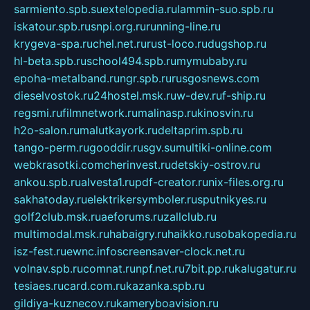
sarmiento.spb.su
extelopedia.ru
lammin-suo.spb.ru
iskatour.spb.ru
snpi.org.ru
running-line.ru
krygeva-spa.ru
chel.net.ru
rust-loco.ru
dugshop.ru
hl-beta.spb.ru
school494.spb.ru
mymubaby.ru
epoha-metalband.ru
ngr.spb.ru
rusgosnews.com
dieselvostok.ru
24hostel.msk.ru
w-dev.ru
f-ship.ru
regsmi.ru
filmnetwork.ru
malinasp.ru
kinosvin.ru
h2o-salon.ru
malutkayork.ru
deltaprim.spb.ru
tango-perm.ru
gooddir.ru
sgv.su
multiki-online.com
webkrasotki.com
cherinvest.ru
detskiy-ostrov.ru
ankou.spb.ru
alvesta1.ru
pdf-creator.ru
nix-files.org.ru
sakhatoday.ru
elektrikersymboler.ru
sputnikyes.ru
golf2club.msk.ru
aeforums.ru
zallclub.ru
multimodal.msk.ru
habaigry.ru
haikko.ru
sobakopedia.ru
isz-fest.ru
ewnc.info
screensaver-clock.net.ru
volnav.spb.ru
comnat.ru
npf.net.ru
7bit.pp.ru
kalugatur.ru
tesiaes.ru
card.com.ru
kazanka.spb.ru
gildiya-kuznecov.ru
kameryboavision.ru