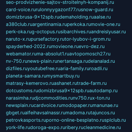
seo-prodvizhenie-sajtov-stroitelnyh-kompanij.ru
card-voice.ru
rulonnyygazon177.ru
snow-guard.ru
domizbrusa-9x12spb.ru
demaholding.ru
aalse.ru
a380club.ru
argentinamia.ru
perkoka.ru
movie-one.ru
perk-oka.ru
g-octopus.ru
sibarchives.ru
andreislyusar.ru
naruto-x.ru
pursefactory.ru
tor-lyubov-i-grom.ru
spayderhed-2022.ru
movieone.ru
evro-dez.ru
webamator.ru
ma-absolut1.ru
avtopomosch27.ru
nv-750.ru
news-plain.ru
nertansaga.ru
delanalad.ru
dizfiles.ru
youtubefree.ru
aria-family.ru
roadli.ru
planeta-samara.ru
mysmartbuy.ru
matrasy-kemerovo.ru
ashanet.ru
trade-farm.ru
dotcustoms.ru
domizbrusa9x12spb.ru
autodamp.ru
narasimha.ru
djcommodities.ru
nv750.ru
x-ton.ru
newsplain.ru
cardvoice.ru
modopaper.ru
manunae.ru
gbget.ru
alfeihavsalnassr.ru
madoma.ru
tajuncos.ru
petrovkasports.ru
porno-online-besplatno.ru
splclub.ru
york-life.ru
doroga-expo.ru
ribery.ru
cleanmedicine.ru