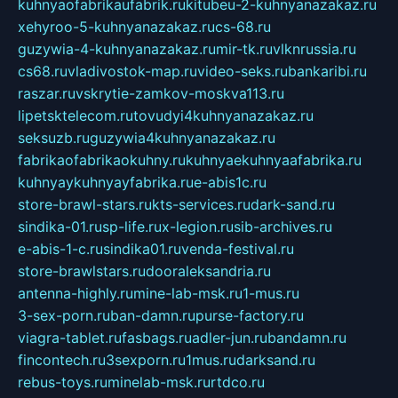
kuhnyaofabrikaufabrik.ru
kitubeu-2-kuhnyanazakaz.ru
xehyroo-5-kuhnyanazakaz.ru
cs-68.ru
guzywia-4-kuhnyanazakaz.ru
mir-tk.ru
vlknrussia.ru
cs68.ru
vladivostok-map.ru
video-seks.ru
bankaribi.ru
raszar.ru
vskrytie-zamkov-moskva113.ru
lipetsktelecom.ru
tovudyi4kuhnyanazakaz.ru
seksuzb.ru
guzywia4kuhnyanazakaz.ru
fabrikaofabrikaokuhny.ru
kuhnyaekuhnyaafabrika.ru
kuhnyaykuhnyayfabrika.ru
e-abis1c.ru
store-brawl-stars.ru
kts-services.ru
dark-sand.ru
sindika-01.ru
sp-life.ru
x-legion.ru
sib-archives.ru
e-abis-1-c.ru
sindika01.ru
venda-festival.ru
store-brawlstars.ru
dooraleksandria.ru
antenna-highly.ru
mine-lab-msk.ru
1-mus.ru
3-sex-porn.ru
ban-damn.ru
purse-factory.ru
viagra-tablet.ru
fasbags.ru
adler-jun.ru
bandamn.ru
fincontech.ru
3sexporn.ru
1mus.ru
darksand.ru
rebus-toys.ru
minelab-msk.ru
rtdco.ru