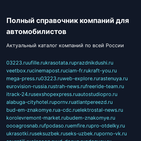
Полный справочник компаний для
автомобилистов
Актуальный каталог компаний по всей России
03223.ru
ufille.ru
krasotata.ru
prazdnikdushi.ru
veetbox.ru
cinemapost.ru
ciam-fr.ru
kraft-you.ru
mega-press.ru
03223.ru
web-explore.ru
rastenuya.ru
eurovision-russia.ru
strah-news.ru
freeride-team.ru
itrack-24.ru
sexshopexpress.ru
autostudiopro.ru
alabuga-cityhotel.ru
pornv.ru
atlantpereezd.ru
bud-em-znakomye.ru
a-cdc.ru
elektrostal-news.ru
korolevremont-market.ru
budem-znakomye.ru
oooagrosnab.ru
fpodaso.ru
emfire.ru
pro-otdelky.ru
ukrasotki.ru
seksuzbek.ru
seks-uzbek.ru
porno-vk.ru