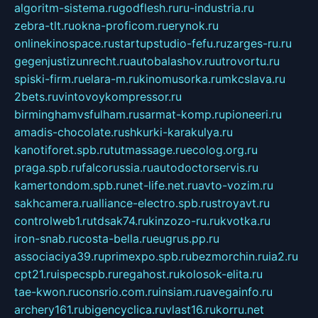
algoritm-sistema.ru
godflesh.ru
ru-industria.ru
zebra-tlt.ru
okna-proficom.ru
erynok.ru
onlinekinospace.ru
startupstudio-fefu.ru
zarges-ru.ru
gegenjustizunrecht.ru
autobalashov.ru
utrovortu.ru
spiski-firm.ru
elara-m.ru
kinomusorka.ru
mkcslava.ru
2bets.ru
vintovoykompressor.ru
birminghamvsfulham.ru
sarmat-komp.ru
pioneeri.ru
amadis-chocolate.ru
shkurki-karakulya.ru
kanotiforet.spb.ru
tutmassage.ru
ecolog.org.ru
praga.spb.ru
falcorussia.ru
autodoctorservis.ru
kamertondom.spb.ru
net-life.net.ru
avto-vozim.ru
sakhcamera.ru
alliance-electro.spb.ru
stroyavt.ru
controlweb1.ru
tdsak74.ru
kinzozo-ru.ru
kvotka.ru
iron-snab.ru
costa-bella.ru
eugrus.pp.ru
associaciya39.ru
primexpo.spb.ru
bezmorchin.ru
ia2.ru
cpt21.ru
ispecspb.ru
regahost.ru
kolosok-elita.ru
tae-kwon.ru
consrio.com.ru
insiam.ru
avegainfo.ru
archery161.ru
bigencyclica.ru
vlast16.ru
korru.net