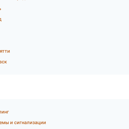
ь
д
ьятти
вск
линг
темы и сигнализации