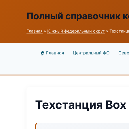
Полный справочник к
Главная
»
Южный федеральный округ
» Техстанц
🏠 Главная
Центральный ФО
Севе
Техстанция Box