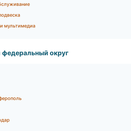
обслуживание
 подвеска
 и мультимедиа
 федеральный округ
мферополь
одар