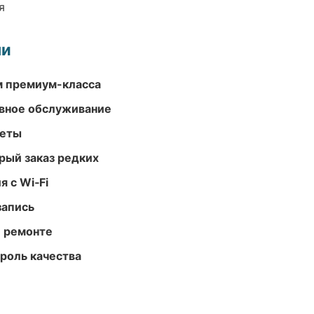
я
ми
м премиум-класса
вное обслуживание
меты
рый заказ редких
 с Wi‑Fi
запись
и ремонте
роль качества