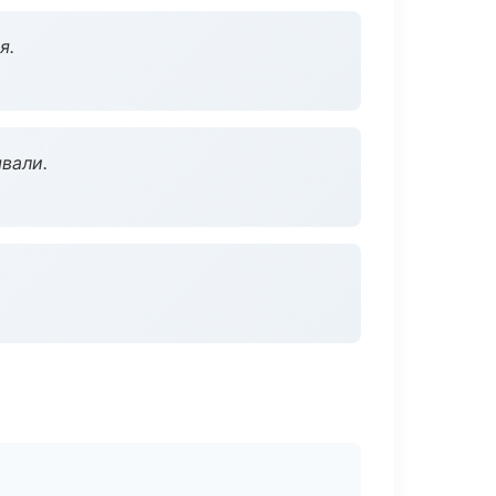
я.
вали.