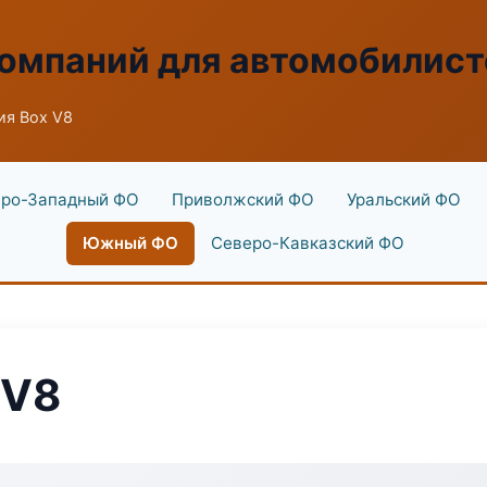
омпаний для автомобилист
ия Box V8
ро-Западный ФО
Приволжский ФО
Уральский ФО
Южный ФО
Северо-Кавказский ФО
 V8