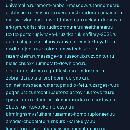
universalia.ru
remont-mebeli-moscow.ru
termomur.ru
clubfisher.ru
remstirufa.ru
erdamchi.ru
doramamama.ru
muraviovka-park.ru
worldofwoman.ru
clean-dreams.ru
arkrym.ru
kristinita.ru
dircomputer.ru
healthenter.ru
textexperts.ru
pivnaya-kruzhka.ru
kinofilmy-2021.ru
demolalapaluza.ru
tanyavanya.ru
remstir-tolyatti.ru
msdip.ru
jdol.ru
sokolovr.ru
newtech-spb.ru
rezemkleim.ru
massage-tai.ru
seonub.ru
zvonitut.ru
biolisichka24.ru
mncraft-download.ru
algoritm-sistema.ru
godflesh.ru
ru-industria.ru
zebra-tlt.ru
okna-proficom.ru
erynok.ru
onlinekinospace.ru
startupstudio-fefu.ru
zarges-ru.ru
gegenjustizunrecht.ru
autobalashov.ru
utrovortu.ru
spiski-firm.ru
elara-m.ru
kinomusorka.ru
mkcslava.ru
2bets.ru
vintovoykompressor.ru
birminghamvsfulham.ru
sarmat-komp.ru
pioneeri.ru
amadis-chocolate.ru
shkurki-karakulya.ru
kanotiforet.spb.ru
tutmassage.ru
ecolog.org.ru