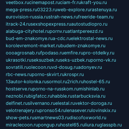
veetbox.ru
cinemapost.ru
ciam-fr.ru
kraft-you.ru
mega-press.ru
03223.ru
web-explore.ru
rastenuya.ru
eurovision-russia.ru
strah-news.ru
freeride-team.ru
itrack-24.ru
sexshopexpress.ru
autostudiopro.ru
alabuga-cityhotel.ru
pornv.ru
atlantpereezd.ru
bud-em-znakomye.ru
a-cdc.ru
elektrostal-news.ru
korolevremont-market.ru
budem-znakomye.ru
oooagrosnab.ru
fpodaso.ru
emfire.ru
pro-otdelky.ru
ukrasotki.ru
seksuzbek.ru
seks-uzbek.ru
porno-vk.ru
sovratili.ru
olecoon.ru
vd-dosug.ru
adonyev.ru
rbc-news.ru
porno-skvirt.ru
krospr.ru
13autor-kolonka.ru
sormol.ru
2rich.ru
hostel-65.ru
hostserve.ru
porno-na-russkom.ru
mishinlab.ru
neznobi.ru
bigfatcc.ru
habble.ru
starbucksvia.ru
delfinet.ru
silvernano.ru
elestal.ru
vektor-doroga.ru
velotrenajery.ru
pronso54.ru
lenasever.ru
lovinskix.ru
show-pets.ru
smartnews03.ru
discofoxworld.ru
miraclecoon.ru
pongup.ru
hostel65.ru
liura.ru
glasspb.ru