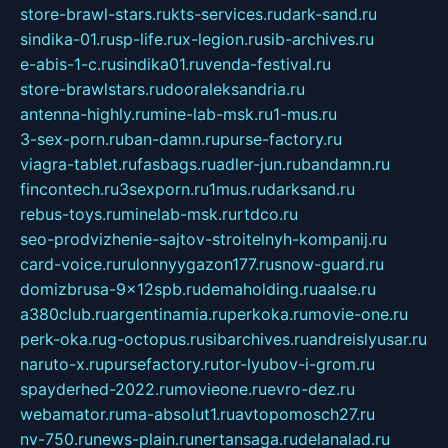
store-brawl-stars.ru
kts-services.ru
dark-sand.ru
sindika-01.ru
sp-life.ru
x-legion.ru
sib-archives.ru
e-abis-1-c.ru
sindika01.ru
venda-festival.ru
store-brawlstars.ru
dooraleksandria.ru
antenna-highly.ru
mine-lab-msk.ru
1-mus.ru
3-sex-porn.ru
ban-damn.ru
purse-factory.ru
viagra-tablet.ru
fasbags.ru
adler-jun.ru
bandamn.ru
fincontech.ru
3sexporn.ru
1mus.ru
darksand.ru
rebus-toys.ru
minelab-msk.ru
rtdco.ru
seo-prodvizhenie-sajtov-stroitelnyh-kompanij.ru
card-voice.ru
rulonnyygazon177.ru
snow-guard.ru
domizbrusa-9x12spb.ru
demaholding.ru
aalse.ru
a380club.ru
argentinamia.ru
perkoka.ru
movie-one.ru
perk-oka.ru
g-octopus.ru
sibarchives.ru
andreislyusar.ru
naruto-x.ru
pursefactory.ru
tor-lyubov-i-grom.ru
spayderhed-2022.ru
movieone.ru
evro-dez.ru
webamator.ru
ma-absolut1.ru
avtopomosch27.ru
nv-750.ru
news-plain.ru
nertansaga.ru
delanalad.ru