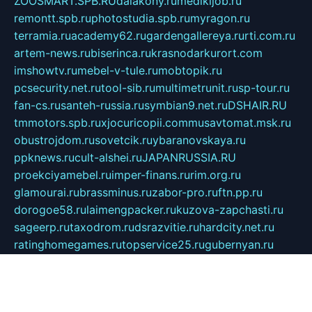
ZOOSMART.SPB.RU
dalakony.ru
medikijob.ru
remontt.spb.ru
photostudia.spb.ru
myragon.ru
terramia.ru
academy62.ru
gardengallereya.ru
rti.com.ru
artem-news.ru
biserinca.ru
krasnodarkurort.com
imshowtv.ru
mebel-v-tule.ru
mobtopik.ru
pcsecurity.net.ru
tool-sib.ru
multimetrunit.ru
sp-tour.ru
fan-cs.ru
santeh-russia.ru
symbian9.net.ru
DSHAIR.RU
tmmotors.spb.ru
xjocuricopii.com
musavtomat.msk.ru
obustrojdom.ru
sovetcik.ru
ybaranovskaya.ru
ppknews.ru
cult-alshei.ru
JAPANRUSSIA.RU
proekciyamebel.ru
imper-finans.ru
rim.org.ru
glamourai.ru
brassminus.ru
zabor-pro.ru
ftn.pp.ru
dorogoe58.ru
laimengpacker.ru
kuzova-zapchasti.ru
sageerp.ru
taxodrom.ru
dsrazvitie.ru
hardcity.net.ru
ratinghomegames.ru
topservice25.ru
gubernyan.ru
gtglasslined.ru
ii4.ru
tssport.spb.ru
andorra24.com
blackwallstreet.ru
oboimos.ru
optim-doors.com.ru
ikuch.ru
nycr.org.ru
npa21.ru
vremya-ch.spb.ru