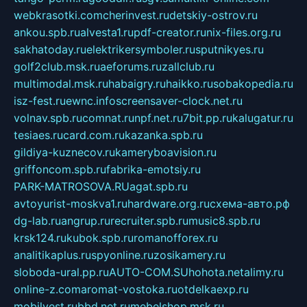
webkrasotki.com
cherinvest.ru
detskiy-ostrov.ru
ankou.spb.ru
alvesta1.ru
pdf-creator.ru
nix-files.org.ru
sakhatoday.ru
elektrikersymboler.ru
sputnikyes.ru
golf2club.msk.ru
aeforums.ru
zallclub.ru
multimodal.msk.ru
habaigry.ru
haikko.ru
sobakopedia.ru
isz-fest.ru
ewnc.info
screensaver-clock.net.ru
volnav.spb.ru
comnat.ru
npf.net.ru
7bit.pp.ru
kalugatur.ru
tesiaes.ru
card.com.ru
kazanka.spb.ru
gildiya-kuznecov.ru
kameryboavision.ru
griffoncom.spb.ru
fabrika-emotsiy.ru
PARK-MATROSOVA.RU
agat.spb.ru
avtoyurist-moskva1.ru
hardware.org.ru
схема-авто.рф
dg-lab.ru
angrup.ru
recruiter.spb.ru
music8.spb.ru
krsk124.ru
kubok.spb.ru
romanofforex.ru
analitikaplus.ru
spyonline.ru
zosikamery.ru
sloboda-ural.pp.ru
AUTO-COM.SU
hohota.net
alimy.ru
online-z.com
aromat-vostoka.ru
otdelkaexp.ru
mobilvest.ru
bbd.net.ru
mebelshop.msk.ru