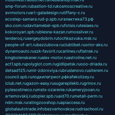
smp-forum.ru
bastion-td.ru
kosmoscreative.ru
avrmotors.ru
art-galadesign.ru
tiffany-c.ru
ecostep-samara.ru
d-p.spb.ru
галактика73.рф
sko.com.ru
davitamebel-spb.ru
fotsis.ru
tesiaes.ru
kokoroyari.spb.ru
blesna-kazan.ru
mossilver.ru
lenderoq.ru
sergeydobrin.ru
tochkazvuka.msk.ru
people-of-art.ru
bezzubova.ru
clubtibet.ru
orior-aks.ru
dynamoauto.ru
szk-favorit.ru
carlines.ru
flatnsk.ru
kingbolenskaner.ru
alex-motor.ru
astroline.net.ru
act1.spb.ru
polyglot.com.ru
gidlipetsk.ru
ooo-driada.ru
detsad125.ru
mir-zdoroviya.ru
bruslanovo.ru
siterem.ru
council.spb.ru
лодкипатриот.рф
kafekolizey.ru
iclub.net.ru
gazon-easy.ru
sugarepilekb.ru
grinox.ru
pylesostineco.ru
msts-ozarenie.ru
kameryjooan.ru
artemovskij.ru
dopler.spb.ru
aid70.ru
metall-perm.ru
ndm.msk.ru
ratingzooshop.ru
apiaccess.ru
globalautotrade.info
bezverhovskoe.ru
drsschool.ru