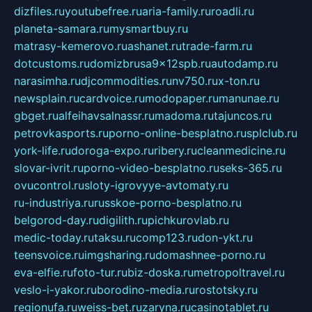
dizfiles.ru
youtubefree.ru
aria-family.ru
roadli.ru
planeta-samara.ru
mysmartbuy.ru
matrasy-kemerovo.ru
ashanet.ru
trade-farm.ru
dotcustoms.ru
domizbrusa9x12spb.ru
autodamp.ru
narasimha.ru
djcommodities.ru
nv750.ru
x-ton.ru
newsplain.ru
cardvoice.ru
modopaper.ru
manunae.ru
gbget.ru
alfeihavsalnassr.ru
madoma.ru
tajuncos.ru
petrovkasports.ru
porno-online-besplatno.ru
splclub.ru
york-life.ru
doroga-expo.ru
ribery.ru
cleanmedicine.ru
slovar-ivrit.ru
porno-video-besplatno.ru
seks-365.ru
ovucontrol.ru
sloty-igrovyye-avtomaty.ru
ru-industriya.ru
russkoe-porno-besplatno.ru
belgorod-day.ru
digilith.ru
pichkurovlab.ru
medic-today.ru
taksu.ru
comp123.ru
don-ykt.ru
teensvoice.ru
imgsharing.ru
domashnee-porno.ru
eva-elfie.ru
foto-tur.ru
biz-doska.ru
metropoltravel.ru
veslo-i-yakor.ru
borodino-media.ru
rostotsky.ru
regionufa.ru
weiss-bet.ru
zaryna.ru
casinotablet.ru