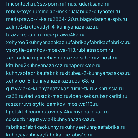
fincontech.ru
3sexporn.ru
1mus.ru
darksand.ru
rebus-toys.ru
minelab-msk.ru
alabuga-cityhotel.ru
medsprawo-4-ka.ru
2864420.ru
blagodarenie-spb.ru
zajmy24.ru
tovudyi-4-kuhnyanazakaz.ru
brazzerscom.ru
medsprawo4ka.ru
xehyroo5kuhnyanazakaz.ru
fabrikayfabrikaefabrika.ru
vskrytie-zamkov-moskva-113.ru
biletnadom.ru
zed-online.ru
pimchax.ru
brazzers-hd.ru
z-host.ru
kitubeu2kuhnyanazakaz.ru
naperekate.ru
kuhnyaofabrikaufabrik.ru
kitubeu-2-kuhnyanazakaz.ru
xehyroo-5-kuhnyanazakaz.ru
cs-68.ru
guzywia-4-kuhnyanazakaz.ru
mir-tk.ru
vlknrussia.ru
cs68.ru
vladivostok-map.ru
video-seks.ru
bankaribi.ru
raszar.ru
vskrytie-zamkov-moskva113.ru
lipetsktelecom.ru
tovudyi4kuhnyanazakaz.ru
seksuzb.ru
guzywia4kuhnyanazakaz.ru
fabrikaofabrikaokuhny.ru
kuhnyaekuhnyaafabrika.ru
kuhnyaykuhnyayfabrika.ru
e-abis1c.ru