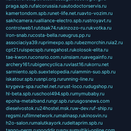
praga.spb.ru
falcorussia.ru
autodoctorservis.ru
kamertondom.spb.ru
net-life.net.ru
avto-vozim.ru
sakhcamera.ru
alliance-electro.spb.ru
stroyavt.ru
controlweb1.ru
tdsak74.ru
kinzozo-ru.ru
kvotka.ru
iron-snab.ru
costa-bella.ru
eugrus.pp.ru
associaciya39.ru
primexpo.spb.ru
bezmorchin.ru
ia2.ru
cpt21.ru
ispecspb.ru
regahost.ru
kolosok-elita.ru
tae-kwon.ru
consrio.com.ru
insiam.ru
avegainfo.ru
archery161.ru
bigencyclica.ru
vlast16.ru
korru.net
sarmiento.spb.su
extelopedia.ru
lammin-suo.spb.ru
iskatour.spb.ru
snpi.org.ru
running-line.ru
krygeva-spa.ru
chel.net.ru
rust-loco.ru
dugshop.ru
hl-beta.spb.ru
school494.spb.ru
mymubaby.ru
epoha-metalband.ru
ngr.spb.ru
rusgosnews.com
dieselvostok.ru
24hostel.msk.ru
w-dev.ru
f-ship.ru
regsmi.ru
filmnetwork.ru
malinasp.ru
kinosvin.ru
h2o-salon.ru
malutkayork.ru
deltaprim.spb.ru
tango-perm.ru
gooddir.ru
sgv.su
multiki-online.com