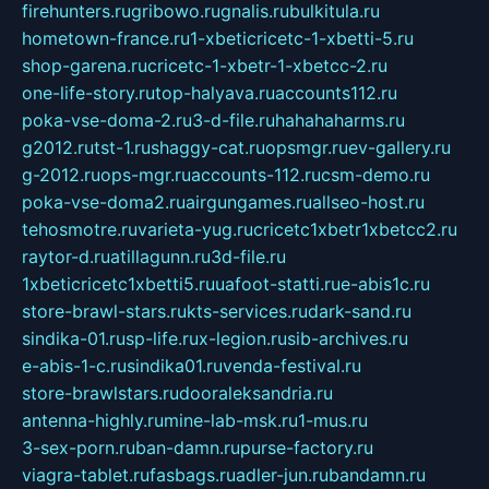
firehunters.ru
gribowo.ru
gnalis.ru
bulkitula.ru
hometown-france.ru
1-xbeticricetc-1-xbetti-5.ru
shop-garena.ru
cricetc-1-xbetr-1-xbetcc-2.ru
one-life-story.ru
top-halyava.ru
accounts112.ru
poka-vse-doma-2.ru
3-d-file.ru
hahahaharms.ru
g2012.ru
tst-1.ru
shaggy-cat.ru
opsmgr.ru
ev-gallery.ru
g-2012.ru
ops-mgr.ru
accounts-112.ru
csm-demo.ru
poka-vse-doma2.ru
airgungames.ru
allseo-host.ru
tehosmotre.ru
varieta-yug.ru
cricetc1xbetr1xbetcc2.ru
raytor-d.ru
atillagunn.ru
3d-file.ru
1xbeticricetc1xbetti5.ru
uafoot-statti.ru
e-abis1c.ru
store-brawl-stars.ru
kts-services.ru
dark-sand.ru
sindika-01.ru
sp-life.ru
x-legion.ru
sib-archives.ru
e-abis-1-c.ru
sindika01.ru
venda-festival.ru
store-brawlstars.ru
dooraleksandria.ru
antenna-highly.ru
mine-lab-msk.ru
1-mus.ru
3-sex-porn.ru
ban-damn.ru
purse-factory.ru
viagra-tablet.ru
fasbags.ru
adler-jun.ru
bandamn.ru