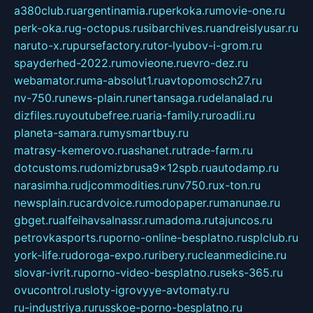
a380club.ru
argentinamia.ru
perkoka.ru
movie-one.ru
perk-oka.ru
g-octopus.ru
sibarchives.ru
andreislyusar.ru
naruto-x.ru
pursefactory.ru
tor-lyubov-i-grom.ru
spayderhed-2022.ru
movieone.ru
evro-dez.ru
webamator.ru
ma-absolut1.ru
avtopomosch27.ru
nv-750.ru
news-plain.ru
nertansaga.ru
delanalad.ru
dizfiles.ru
youtubefree.ru
aria-family.ru
roadli.ru
planeta-samara.ru
mysmartbuy.ru
matrasy-kemerovo.ru
ashanet.ru
trade-farm.ru
dotcustoms.ru
domizbrusa9x12spb.ru
autodamp.ru
narasimha.ru
djcommodities.ru
nv750.ru
x-ton.ru
newsplain.ru
cardvoice.ru
modopaper.ru
manunae.ru
gbget.ru
alfeihavsalnassr.ru
madoma.ru
tajuncos.ru
petrovkasports.ru
porno-online-besplatno.ru
splclub.ru
york-life.ru
doroga-expo.ru
ribery.ru
cleanmedicine.ru
slovar-ivrit.ru
porno-video-besplatno.ru
seks-365.ru
ovucontrol.ru
sloty-igrovyye-avtomaty.ru
ru-industriya.ru
russkoe-porno-besplatno.ru