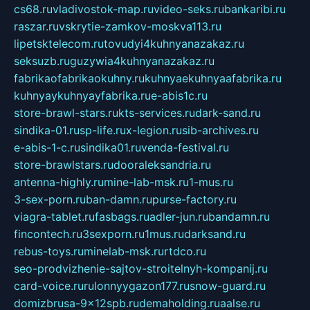
cs68.ru
vladivostok-map.ru
video-seks.ru
bankaribi.ru
raszar.ru
vskrytie-zamkov-moskva113.ru
lipetsktelecom.ru
tovudyi4kuhnyanazakaz.ru
seksuzb.ru
guzywia4kuhnyanazakaz.ru
fabrikaofabrikaokuhny.ru
kuhnyaekuhnyaafabrika.ru
kuhnyaykuhnyayfabrika.ru
e-abis1c.ru
store-brawl-stars.ru
kts-services.ru
dark-sand.ru
sindika-01.ru
sp-life.ru
x-legion.ru
sib-archives.ru
e-abis-1-c.ru
sindika01.ru
venda-festival.ru
store-brawlstars.ru
dooraleksandria.ru
antenna-highly.ru
mine-lab-msk.ru
1-mus.ru
3-sex-porn.ru
ban-damn.ru
purse-factory.ru
viagra-tablet.ru
fasbags.ru
adler-jun.ru
bandamn.ru
fincontech.ru
3sexporn.ru
1mus.ru
darksand.ru
rebus-toys.ru
minelab-msk.ru
rtdco.ru
seo-prodvizhenie-sajtov-stroitelnyh-kompanij.ru
card-voice.ru
rulonnyygazon177.ru
snow-guard.ru
domizbrusa-9x12spb.ru
demaholding.ru
aalse.ru