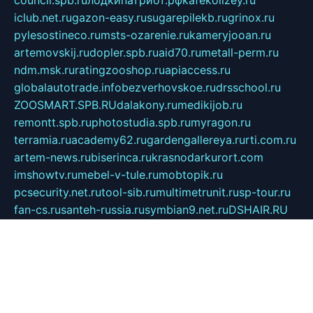
iclub.net.ru
gazon-easy.ru
sugarepilekb.ru
grinox.ru
pylesostineco.ru
msts-ozarenie.ru
kameryjooan.ru
artemovskij.ru
dopler.spb.ru
aid70.ru
metall-perm.ru
ndm.msk.ru
ratingzooshop.ru
apiaccess.ru
globalautotrade.info
bezverhovskoe.ru
drsschool.ru
ZOOSMART.SPB.RU
dalakony.ru
medikijob.ru
remontt.spb.ru
photostudia.spb.ru
myragon.ru
terramia.ru
academy62.ru
gardengallereya.ru
rti.com.ru
artem-news.ru
biserinca.ru
krasnodarkurort.com
imshowtv.ru
mebel-v-tule.ru
mobtopik.ru
pcsecurity.net.ru
tool-sib.ru
multimetrunit.ru
sp-tour.ru
fan-cs.ru
santeh-russia.ru
symbian9.net.ru
DSHAIR.RU
tmmotors.spb.ru
xjocuricopii.com
musavtomat.msk.ru
obustrojdom.ru
sovetcik.ru
ybaranovskaya.ru
ppknews.ru
cult-alshei.ru
JAPANRUSSIA.RU
proekciyamebel.ru
imper-finans.ru
rim.org.ru
glamourai.ru
brassminus.ru
zabor-pro.ru
ftn.pp.ru