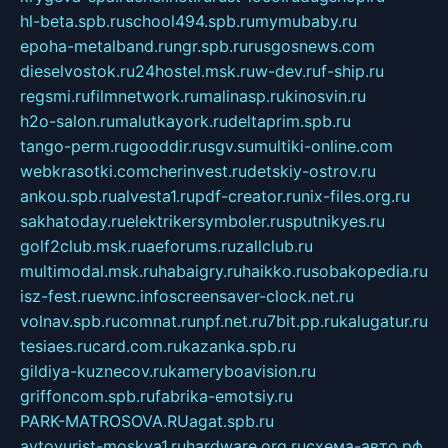
hl-beta.spb.ru
school494.spb.ru
mymubaby.ru
epoha-metalband.ru
ngr.spb.ru
rusgosnews.com
dieselvostok.ru
24hostel.msk.ru
w-dev.ru
f-ship.ru
regsmi.ru
filmnetwork.ru
malinasp.ru
kinosvin.ru
h2o-salon.ru
malutkayork.ru
deltaprim.spb.ru
tango-perm.ru
gooddir.ru
sgv.su
multiki-online.com
webkrasotki.com
cherinvest.ru
detskiy-ostrov.ru
ankou.spb.ru
alvesta1.ru
pdf-creator.ru
nix-files.org.ru
sakhatoday.ru
elektrikersymboler.ru
sputnikyes.ru
golf2club.msk.ru
aeforums.ru
zallclub.ru
multimodal.msk.ru
habaigry.ru
haikko.ru
sobakopedia.ru
isz-fest.ru
ewnc.info
screensaver-clock.net.ru
volnav.spb.ru
comnat.ru
npf.net.ru
7bit.pp.ru
kalugatur.ru
tesiaes.ru
card.com.ru
kazanka.spb.ru
gildiya-kuznecov.ru
kameryboavision.ru
griffoncom.spb.ru
fabrika-emotsiy.ru
PARK-MATROSOVA.RU
agat.spb.ru
avtoyurist-moskva1.ru
hardware.org.ru
схема-авто.рф