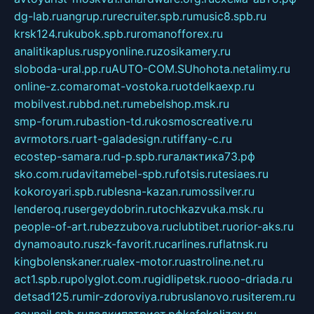
dg-lab.ru
angrup.ru
recruiter.spb.ru
music8.spb.ru
krsk124.ru
kubok.spb.ru
romanofforex.ru
analitikaplus.ru
spyonline.ru
zosikamery.ru
sloboda-ural.pp.ru
AUTO-COM.SU
hohota.net
alimy.ru
online-z.com
aromat-vostoka.ru
otdelkaexp.ru
mobilvest.ru
bbd.net.ru
mebelshop.msk.ru
smp-forum.ru
bastion-td.ru
kosmoscreative.ru
avrmotors.ru
art-galadesign.ru
tiffany-c.ru
ecostep-samara.ru
d-p.spb.ru
галактика73.рф
sko.com.ru
davitamebel-spb.ru
fotsis.ru
tesiaes.ru
kokoroyari.spb.ru
blesna-kazan.ru
mossilver.ru
lenderoq.ru
sergeydobrin.ru
tochkazvuka.msk.ru
people-of-art.ru
bezzubova.ru
clubtibet.ru
orior-aks.ru
dynamoauto.ru
szk-favorit.ru
carlines.ru
flatnsk.ru
kingbolenskaner.ru
alex-motor.ru
astroline.net.ru
act1.spb.ru
polyglot.com.ru
gidlipetsk.ru
ooo-driada.ru
detsad125.ru
mir-zdoroviya.ru
bruslanovo.ru
siterem.ru
council.spb.ru
лодкипатриот.рф
kafekolizey.ru