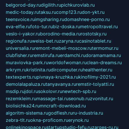
belgorod-day.ru
digilith.ru
pichkurovlab.ru
medic-today.ru
taksu.ru
comp123.ru
don-ykt.ru
teensvoice.ru
imgsharing.ru
domashnee-porno.ru
eva-elfie.ru
foto-tur.ru
biz-doska.ru
metropoltravel.ru
veslo-i-yakor.ru
borodino-media.ru
rostotsky.ru
regionufa.ru
weiss-bet.ru
zaryna.ru
casinotablet.ru
universalia.ru
remont-mebeli-moscow.ru
termomur.ru
clubfisher.ru
remstirufa.ru
erdamchi.ru
doramamama.ru
muraviovka-park.ru
worldofwoman.ru
clean-dreams.ru
arkrym.ru
kristinita.ru
dircomputer.ru
healthenter.ru
textexperts.ru
pivnaya-kruzhka.ru
kinofilmy-2021.ru
demolalapaluza.ru
tanyavanya.ru
remstir-tolyatti.ru
msdip.ru
jdol.ru
sokolovr.ru
newtech-spb.ru
rezemkleim.ru
massage-tai.ru
seonub.ru
zvonitut.ru
biolisichka24.ru
mncraft-download.ru
algoritm-sistema.ru
godflesh.ru
ru-industria.ru
zebra-tlt.ru
okna-proficom.ru
erynok.ru
onlinekinospace.ru
startupstudio-fefu.ru
zarges-ru.ru