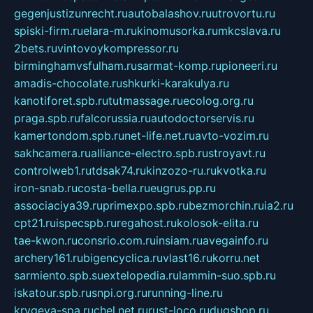
gegenjustizunrecht.ru
autobalashov.ru
utrovortu.ru
spiski-firm.ru
elara-m.ru
kinomusorka.ru
mkcslava.ru
2bets.ru
vintovoykompressor.ru
birminghamvsfulham.ru
sarmat-komp.ru
pioneeri.ru
amadis-chocolate.ru
shkurki-karakulya.ru
kanotiforet.spb.ru
tutmassage.ru
ecolog.org.ru
praga.spb.ru
falcorussia.ru
autodoctorservis.ru
kamertondom.spb.ru
net-life.net.ru
avto-vozim.ru
sakhcamera.ru
alliance-electro.spb.ru
stroyavt.ru
controlweb1.ru
tdsak74.ru
kinzozo-ru.ru
kvotka.ru
iron-snab.ru
costa-bella.ru
eugrus.pp.ru
associaciya39.ru
primexpo.spb.ru
bezmorchin.ru
ia2.ru
cpt21.ru
ispecspb.ru
regahost.ru
kolosok-elita.ru
tae-kwon.ru
consrio.com.ru
insiam.ru
avegainfo.ru
archery161.ru
bigencyclica.ru
vlast16.ru
korru.net
sarmiento.spb.su
extelopedia.ru
lammin-suo.spb.ru
iskatour.spb.ru
snpi.org.ru
running-line.ru
krygeva-spa.ru
chel.net.ru
rust-loco.ru
dugshop.ru