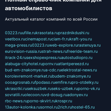
автомобилистов
Актуальный каталог компаний по всей России
03223.ru
ufille.ru
krasotata.ru
prazdnikdushi.ru
veetbox.ru
cinemapost.ru
ciam-fr.ru
kraft-you.ru
mega-press.ru
03223.ru
web-explore.ru
rastenuya.ru
eurovision-russia.ru
strah-news.ru
freeride-team.ru
itrack-24.ru
sexshopexpress.ru
autostudiopro.ru
alabuga-cityhotel.ru
pornv.ru
atlantpereezd.ru
bud-em-znakomye.ru
a-cdc.ru
elektrostal-news.ru
korolevremont-market.ru
budem-znakomye.ru
oooagrosnab.ru
fpodaso.ru
emfire.ru
pro-otdelky.ru
ukrasotki.ru
seksuzbek.ru
seks-uzbek.ru
porno-vk.ru
sovratili.ru
olecoon.ru
vd-dosug.ru
adonyev.ru
rbc-news.ru
porno-skvirt.ru
krospr.ru
13autor-kolonka.ru
sormol.ru
2rich.ru
hostel-65.ru