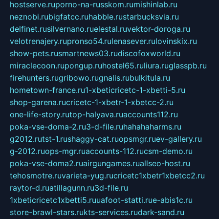
hostserve.ru
porno-na-russkom.ru
mishinlab.ru
neznobi.ru
bigfatcc.ru
habble.ru
starbucksvia.ru
delfinet.ru
silvernano.ru
elestal.ru
vektor-doroga.ru
velotrenajery.ru
pronso54.ru
lenasever.ru
lovinskix.ru
show-pets.ru
smartnews03.ru
discofoxworld.ru
miraclecoon.ru
pongup.ru
hostel65.ru
liura.ru
glasspb.ru
firehunters.ru
gribowo.ru
gnalis.ru
bulkitula.ru
hometown-france.ru
1-xbeticricetc-1-xbetti-5.ru
shop-garena.ru
cricetc-1-xbetr-1-xbetcc-2.ru
one-life-story.ru
top-halyava.ru
accounts112.ru
poka-vse-doma-2.ru
3-d-file.ru
hahahaharms.ru
g2012.ru
tst-1.ru
shaggy-cat.ru
opsmgr.ru
ev-gallery.ru
g-2012.ru
ops-mgr.ru
accounts-112.ru
csm-demo.ru
poka-vse-doma2.ru
airgungames.ru
allseo-host.ru
tehosmotre.ru
varieta-yug.ru
cricetc1xbetr1xbetcc2.ru
raytor-d.ru
atillagunn.ru
3d-file.ru
1xbeticricetc1xbetti5.ru
uafoot-statti.ru
e-abis1c.ru
store-brawl-stars.ru
kts-services.ru
dark-sand.ru