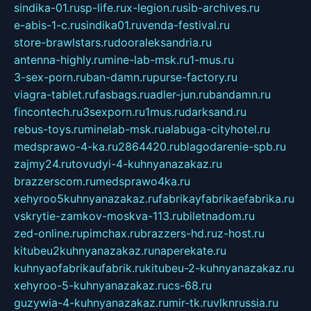
sindika-01.ru
sp-life.ru
x-legion.ru
sib-archives.ru
e-abis-1-c.ru
sindika01.ru
venda-festival.ru
store-brawlstars.ru
dooraleksandria.ru
antenna-highly.ru
mine-lab-msk.ru
1-mus.ru
3-sex-porn.ru
ban-damn.ru
purse-factory.ru
viagra-tablet.ru
fasbags.ru
adler-jun.ru
bandamn.ru
fincontech.ru
3sexporn.ru
1mus.ru
darksand.ru
rebus-toys.ru
minelab-msk.ru
alabuga-cityhotel.ru
medsprawo-4-ka.ru
2864420.ru
blagodarenie-spb.ru
zajmy24.ru
tovudyi-4-kuhnyanazakaz.ru
brazzerscom.ru
medsprawo4ka.ru
xehyroo5kuhnyanazakaz.ru
fabrikayfabrikaefabrika.ru
vskrytie-zamkov-moskva-113.ru
biletnadom.ru
zed-online.ru
pimchax.ru
brazzers-hd.ru
z-host.ru
kitubeu2kuhnyanazakaz.ru
naperekate.ru
kuhnyaofabrikaufabrik.ru
kitubeu-2-kuhnyanazakaz.ru
xehyroo-5-kuhnyanazakaz.ru
cs-68.ru
guzywia-4-kuhnyanazakaz.ru
mir-tk.ru
vlknrussia.ru