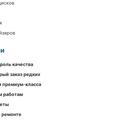
дисков
я
йзеров
ми
роль качества
рый заказ редких
м премиум-класса
м работам
меты
и ремонте