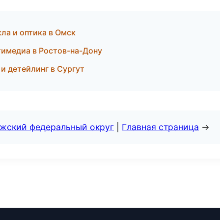
ла и оптика в Омск
тимедиа в Ростов-на-Дону
и детейлинг в Сургут
лжский федеральный округ
|
Главная страница
→