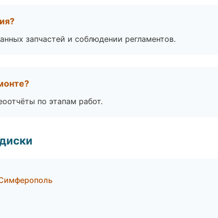
тия?
анных запчастей и соблюдении регламентов.
монте?
еоотчёты по этапам работ.
 диски
 Симферополь