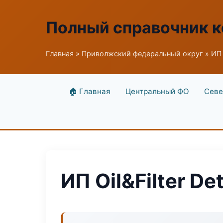
Полный справочник к
Главная
»
Приволжский федеральный округ
» ИП O
🏠 Главная
Центральный ФО
Севе
ИП Oil&Filter Det