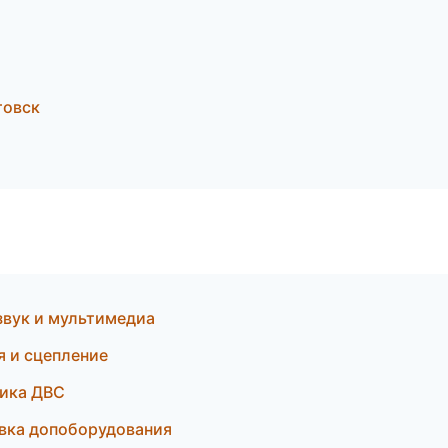
товск
звук и мультимедиа
я и сцепление
тика ДВС
овка допоборудования