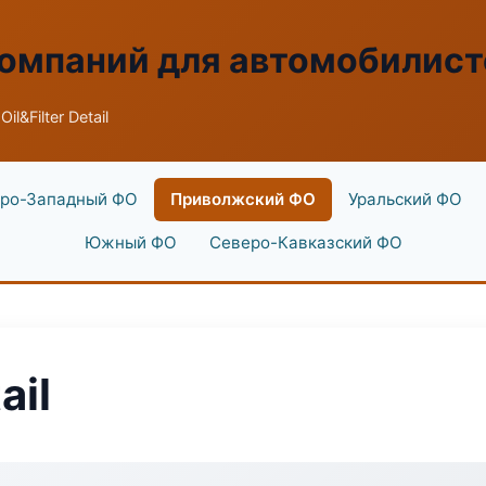
омпаний для автомобилист
il&Filter Detail
ро-Западный ФО
Приволжский ФО
Уральский ФО
Южный ФО
Северо-Кавказский ФО
ail