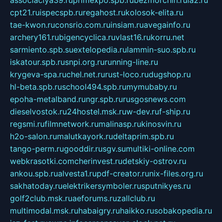
associaciya39.ru
primexpo.spb.ru
bezmorchin.ru
ia2.ru
cpt21.ru
ispecspb.ru
regahost.ru
kolosok-elita.ru
tae-kwon.ru
consrio.com.ru
insiam.ru
avegainfo.ru
archery161.ru
bigencyclica.ru
vlast16.ru
korru.net
sarmiento.spb.su
extelopedia.ru
lammin-suo.spb.ru
iskatour.spb.ru
snpi.org.ru
running-line.ru
krygeva-spa.ru
chel.net.ru
rust-loco.ru
dugshop.ru
hl-beta.spb.ru
school494.spb.ru
mymubaby.ru
epoha-metalband.ru
ngr.spb.ru
rusgosnews.com
dieselvostok.ru
24hostel.msk.ru
w-dev.ru
f-ship.ru
regsmi.ru
filmnetwork.ru
malinasp.ru
kinosvin.ru
h2o-salon.ru
malutkayork.ru
deltaprim.spb.ru
tango-perm.ru
gooddir.ru
sgv.su
multiki-online.com
webkrasotki.com
cherinvest.ru
detskiy-ostrov.ru
ankou.spb.ru
alvesta1.ru
pdf-creator.ru
nix-files.org.ru
sakhatoday.ru
elektrikersymboler.ru
sputnikyes.ru
golf2club.msk.ru
aeforums.ru
zallclub.ru
multimodal.msk.ru
habaigry.ru
haikko.ru
sobakopedia.ru