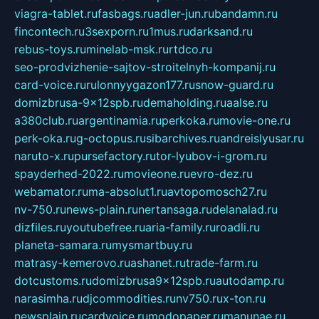
viagra-tablet.ru
fasbags.ru
adler-jun.ru
bandamn.ru
fincontech.ru
3sexporn.ru
1mus.ru
darksand.ru
rebus-toys.ru
minelab-msk.ru
rtdco.ru
seo-prodvizhenie-sajtov-stroitelnyh-kompanij.ru
card-voice.ru
rulonnyygazon177.ru
snow-guard.ru
domizbrusa-9x12spb.ru
demaholding.ru
aalse.ru
a380club.ru
argentinamia.ru
perkoka.ru
movie-one.ru
perk-oka.ru
g-octopus.ru
sibarchives.ru
andreislyusar.ru
naruto-x.ru
pursefactory.ru
tor-lyubov-i-grom.ru
spayderhed-2022.ru
movieone.ru
evro-dez.ru
webamator.ru
ma-absolut1.ru
avtopomosch27.ru
nv-750.ru
news-plain.ru
nertansaga.ru
delanalad.ru
dizfiles.ru
youtubefree.ru
aria-family.ru
roadli.ru
planeta-samara.ru
mysmartbuy.ru
matrasy-kemerovo.ru
ashanet.ru
trade-farm.ru
dotcustoms.ru
domizbrusa9x12spb.ru
autodamp.ru
narasimha.ru
djcommodities.ru
nv750.ru
x-ton.ru
newsplain.ru
cardvoice.ru
modopaper.ru
manunae.ru