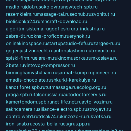
msdip.ru
jdol.ru
sokolovr.ru
newtech-spb.ru
rezemkleim.ru
massage-tai.ru
seonub.ru
zvonitut.ru
biolisichka24.ru
mncraft-download.ru
algoritm-sistema.ru
godflesh.ru
ru-industria.ru
zebra-tlt.ru
okna-proficom.ru
erynok.ru
onlinekinospace.ru
startupstudio-fefu.ru
zarges-ru.ru
gegenjustizunrecht.ru
autobalashov.ru
utrovortu.ru
spiski-firm.ru
elara-m.ru
kinomusorka.ru
mkcslava.ru
2bets.ru
vintovoykompressor.ru
birminghamvsfulham.ru
sarmat-komp.ru
pioneeri.ru
amadis-chocolate.ru
shkurki-karakulya.ru
kanotiforet.spb.ru
tutmassage.ru
ecolog.org.ru
praga.spb.ru
falcorussia.ru
autodoctorservis.ru
kamertondom.spb.ru
net-life.net.ru
avto-vozim.ru
sakhcamera.ru
alliance-electro.spb.ru
stroyavt.ru
controlweb1.ru
tdsak74.ru
kinzozo-ru.ru
kvotka.ru
iron-snab.ru
costa-bella.ru
eugrus.pp.ru