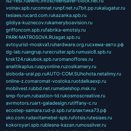
isz-fest.ru
ewnc.info
screensaver-clock.net.ru
volnav.spb.ru
comnat.ru
npf.net.ru
7bit.pp.ru
kalugatur.ru
tesiaes.ru
card.com.ru
kazanka.spb.ru
gildiya-kuznecov.ru
kameryboavision.ru
griffoncom.spb.ru
fabrika-emotsiy.ru
PARK-MATROSOVA.RU
agat.spb.ru
avtoyurist-moskva1.ru
hardware.org.ru
схема-авто.рф
dg-lab.ru
angrup.ru
recruiter.spb.ru
music8.spb.ru
krsk124.ru
kubok.spb.ru
romanofforex.ru
analitikaplus.ru
spyonline.ru
zosikamery.ru
sloboda-ural.pp.ru
AUTO-COM.SU
hohota.net
alimy.ru
online-z.com
aromat-vostoka.ru
otdelkaexp.ru
mobilvest.ru
bbd.net.ru
mebelshop.msk.ru
smp-forum.ru
bastion-td.ru
kosmoscreative.ru
avrmotors.ru
art-galadesign.ru
tiffany-c.ru
ecostep-samara.ru
d-p.spb.ru
галактика73.рф
sko.com.ru
davitamebel-spb.ru
fotsis.ru
tesiaes.ru
kokoroyari.spb.ru
blesna-kazan.ru
mossilver.ru