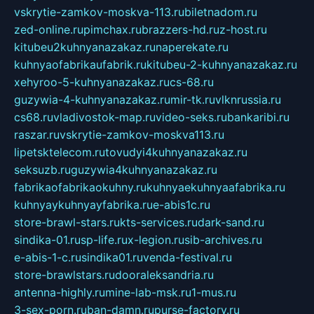
vskrytie-zamkov-moskva-113.ru
biletnadom.ru
zed-online.ru
pimchax.ru
brazzers-hd.ru
z-host.ru
kitubeu2kuhnyanazakaz.ru
naperekate.ru
kuhnyaofabrikaufabrik.ru
kitubeu-2-kuhnyanazakaz.ru
xehyroo-5-kuhnyanazakaz.ru
cs-68.ru
guzywia-4-kuhnyanazakaz.ru
mir-tk.ru
vlknrussia.ru
cs68.ru
vladivostok-map.ru
video-seks.ru
bankaribi.ru
raszar.ru
vskrytie-zamkov-moskva113.ru
lipetsktelecom.ru
tovudyi4kuhnyanazakaz.ru
seksuzb.ru
guzywia4kuhnyanazakaz.ru
fabrikaofabrikaokuhny.ru
kuhnyaekuhnyaafabrika.ru
kuhnyaykuhnyayfabrika.ru
e-abis1c.ru
store-brawl-stars.ru
kts-services.ru
dark-sand.ru
sindika-01.ru
sp-life.ru
x-legion.ru
sib-archives.ru
e-abis-1-c.ru
sindika01.ru
venda-festival.ru
store-brawlstars.ru
dooraleksandria.ru
antenna-highly.ru
mine-lab-msk.ru
1-mus.ru
3-sex-porn.ru
ban-damn.ru
purse-factory.ru