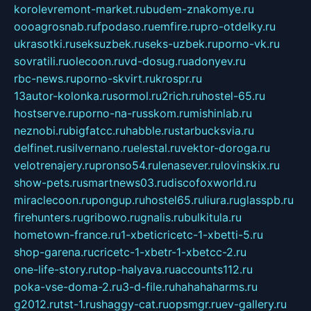
korolevremont-market.ru
budem-znakomye.ru
oooagrosnab.ru
fpodaso.ru
emfire.ru
pro-otdelky.ru
ukrasotki.ru
seksuzbek.ru
seks-uzbek.ru
porno-vk.ru
sovratili.ru
olecoon.ru
vd-dosug.ru
adonyev.ru
rbc-news.ru
porno-skvirt.ru
krospr.ru
13autor-kolonka.ru
sormol.ru
2rich.ru
hostel-65.ru
hostserve.ru
porno-na-russkom.ru
mishinlab.ru
neznobi.ru
bigfatcc.ru
habble.ru
starbucksvia.ru
delfinet.ru
silvernano.ru
elestal.ru
vektor-doroga.ru
velotrenajery.ru
pronso54.ru
lenasever.ru
lovinskix.ru
show-pets.ru
smartnews03.ru
discofoxworld.ru
miraclecoon.ru
pongup.ru
hostel65.ru
liura.ru
glasspb.ru
firehunters.ru
gribowo.ru
gnalis.ru
bulkitula.ru
hometown-france.ru
1-xbeticricetc-1-xbetti-5.ru
shop-garena.ru
cricetc-1-xbetr-1-xbetcc-2.ru
one-life-story.ru
top-halyava.ru
accounts112.ru
poka-vse-doma-2.ru
3-d-file.ru
hahahaharms.ru
g2012.ru
tst-1.ru
shaggy-cat.ru
opsmgr.ru
ev-gallery.ru