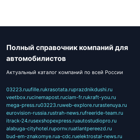
Полный справочник компаний для
автомобилистов
Актуальный каталог компаний по всей России
03223.ru
ufille.ru
krasotata.ru
prazdnikdushi.ru
veetbox.ru
cinemapost.ru
ciam-fr.ru
kraft-you.ru
mega-press.ru
03223.ru
web-explore.ru
rastenuya.ru
eurovision-russia.ru
strah-news.ru
freeride-team.ru
itrack-24.ru
sexshopexpress.ru
autostudiopro.ru
alabuga-cityhotel.ru
pornv.ru
atlantpereezd.ru
bud-em-znakomye.ru
a-cdc.ru
elektrostal-news.ru