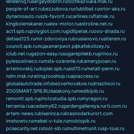
lenderoq.ru
sergeydobrin.ru
tochkazvuka.msk.ru
people-of-art.ru
bezzubova.ru
clubtibet.ru
orior-aks.ru
dynamoauto.ru
szk-favorit.ru
carlines.ru
flatnsk.ru
kingbolenskaner.ru
alex-motor.ru
astroline.net.ru
act1.spb.ru
polyglot.com.ru
gidlipetsk.ru
ooo-driada.ru
detsad125.ru
mir-zdoroviya.ru
bruslanovo.ru
siterem.ru
council.spb.ru
лодкипатриот.рф
kafekolizey.ru
iclub.net.ru
gazon-easy.ru
sugarepilekb.ru
grinox.ru
pylesostineco.ru
msts-ozarenie.ru
kameryjooan.ru
artemovskij.ru
dopler.spb.ru
aid70.ru
metall-perm.ru
ndm.msk.ru
ratingzooshop.ru
apiaccess.ru
globalautotrade.info
bezverhovskoe.ru
drsschool.ru
ZOOSMART.SPB.RU
dalakony.ru
medikijob.ru
remontt.spb.ru
photostudia.spb.ru
myragon.ru
terramia.ru
academy62.ru
gardengallereya.ru
rti.com.ru
artem-news.ru
biserinca.ru
krasnodarkurort.com
imshowtv.ru
mebel-v-tule.ru
mobtopik.ru
pcsecurity.net.ru
tool-sib.ru
multimetrunit.ru
sp-tour.ru