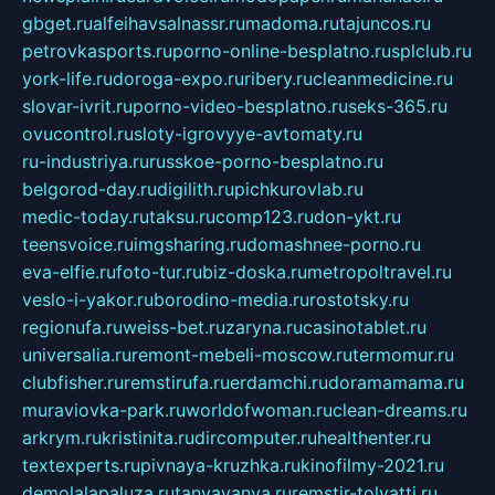
gbget.ru
alfeihavsalnassr.ru
madoma.ru
tajuncos.ru
petrovkasports.ru
porno-online-besplatno.ru
splclub.ru
york-life.ru
doroga-expo.ru
ribery.ru
cleanmedicine.ru
slovar-ivrit.ru
porno-video-besplatno.ru
seks-365.ru
ovucontrol.ru
sloty-igrovyye-avtomaty.ru
ru-industriya.ru
russkoe-porno-besplatno.ru
belgorod-day.ru
digilith.ru
pichkurovlab.ru
medic-today.ru
taksu.ru
comp123.ru
don-ykt.ru
teensvoice.ru
imgsharing.ru
domashnee-porno.ru
eva-elfie.ru
foto-tur.ru
biz-doska.ru
metropoltravel.ru
veslo-i-yakor.ru
borodino-media.ru
rostotsky.ru
regionufa.ru
weiss-bet.ru
zaryna.ru
casinotablet.ru
universalia.ru
remont-mebeli-moscow.ru
termomur.ru
clubfisher.ru
remstirufa.ru
erdamchi.ru
doramamama.ru
muraviovka-park.ru
worldofwoman.ru
clean-dreams.ru
arkrym.ru
kristinita.ru
dircomputer.ru
healthenter.ru
textexperts.ru
pivnaya-kruzhka.ru
kinofilmy-2021.ru
demolalapaluza.ru
tanyavanya.ru
remstir-tolyatti.ru