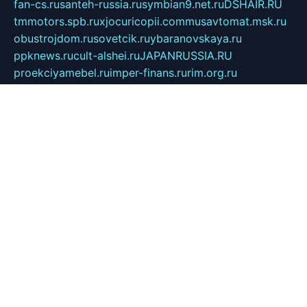
fan-cs.ru
santeh-russia.ru
symbian9.net.ru
DSHAIR.RU
tmmotors.spb.ru
xjocuricopii.com
musavtomat.msk.ru
obustrojdom.ru
sovetcik.ru
ybaranovskaya.ru
ppknews.ru
cult-alshei.ru
JAPANRUSSIA.RU
proekciyamebel.ru
imper-finans.ru
rim.org.ru
glamourai.ru
brassminus.ru
zabor-pro.ru
ftn.pp.ru
dorogoe58.ru
laimengpacker.ru
kuzova-zapchasti.ru
sageerp.ru
taxodrom.ru
dsrazvitie.ru
hardcity.net.ru
ratinghomegames.ru
topservice25.ru
gubernyan.ru
gtglasslined.ru
ii4.ru
tssport.spb.ru
andorra24.com
blackwallstreet.ru
oboimos.ru
optim-doors.com.ru
ikuch.ru
nycr.org.ru
npa21.ru
vremya-ch.spb.ru
desert000.ru
ivtorgi.ru
ifiori.ru
catalog-statei.ru
dcv.org.ru
spetsmaster174.ru
ipkameryhiseeu.ru
dum26.ru
ruspol.spb.ru
fr-opendp.ru
kam-solnyshko.ru
cheyenne-arapaho.ru
sevzapmetal.spb.ru
ted-lapidus.spb.ru
parasite-eliminator.ru
sigma-complete.ru
modernworld.ru
dama-moda.ru