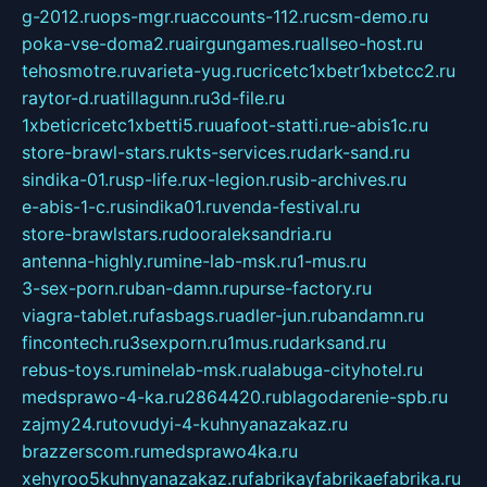
g-2012.ru
ops-mgr.ru
accounts-112.ru
csm-demo.ru
poka-vse-doma2.ru
airgungames.ru
allseo-host.ru
tehosmotre.ru
varieta-yug.ru
cricetc1xbetr1xbetcc2.ru
raytor-d.ru
atillagunn.ru
3d-file.ru
1xbeticricetc1xbetti5.ru
uafoot-statti.ru
e-abis1c.ru
store-brawl-stars.ru
kts-services.ru
dark-sand.ru
sindika-01.ru
sp-life.ru
x-legion.ru
sib-archives.ru
e-abis-1-c.ru
sindika01.ru
venda-festival.ru
store-brawlstars.ru
dooraleksandria.ru
antenna-highly.ru
mine-lab-msk.ru
1-mus.ru
3-sex-porn.ru
ban-damn.ru
purse-factory.ru
viagra-tablet.ru
fasbags.ru
adler-jun.ru
bandamn.ru
fincontech.ru
3sexporn.ru
1mus.ru
darksand.ru
rebus-toys.ru
minelab-msk.ru
alabuga-cityhotel.ru
medsprawo-4-ka.ru
2864420.ru
blagodarenie-spb.ru
zajmy24.ru
tovudyi-4-kuhnyanazakaz.ru
brazzerscom.ru
medsprawo4ka.ru
xehyroo5kuhnyanazakaz.ru
fabrikayfabrikaefabrika.ru