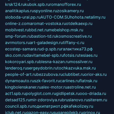
krsk124.ru
kubok.spb.ru
romanofforex.ru
analitikaplus.ru
spyonline.ru
zosikamery.ru
sloboda-ural.pp.ru
AUTO-COM.SU
hohota.net
alimy.ru
online-z.com
aromat-vostoka.ru
otdelkaexp.ru
mobilvest.ru
bbd.net.ru
mebelshop.msk.ru
smp-forum.ru
bastion-td.ru
kosmoscreative.ru
avrmotors.ru
art-galadesign.ru
tiffany-c.ru
ecostep-samara.ru
d-p.spb.ru
галактика73.рф
sko.com.ru
davitamebel-spb.ru
fotsis.ru
tesiaes.ru
kokoroyari.spb.ru
blesna-kazan.ru
mossilver.ru
lenderoq.ru
sergeydobrin.ru
tochkazvuka.msk.ru
people-of-art.ru
bezzubova.ru
clubtibet.ru
orior-aks.ru
dynamoauto.ru
szk-favorit.ru
carlines.ru
flatnsk.ru
kingbolenskaner.ru
alex-motor.ru
astroline.net.ru
act1.spb.ru
polyglot.com.ru
gidlipetsk.ru
ooo-driada.ru
detsad125.ru
mir-zdoroviya.ru
bruslanovo.ru
siterem.ru
council.spb.ru
лодкипатриот.рф
kafekolizey.ru
iclub.net.ru
gazon-easy.ru
sugarepilekb.ru
grinox.ru