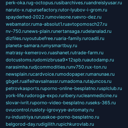
perk-oka.ru
g-octopus.ru
sibarchives.ru
andreislyusar.ru
naruto-x.ru
pursefactory.ru
tor-lyubov-i-grom.ru
spayderhed-2022.ru
movieone.ru
evro-dez.ru
webamator.ru
ma-absolut1.ru
avtopomosch27.ru
nv-750.ru
news-plain.ru
nertansaga.ru
delanalad.ru
dizfiles.ru
youtubefree.ru
aria-family.ru
roadli.ru
planeta-samara.ru
mysmartbuy.ru
matrasy-kemerovo.ru
ashanet.ru
trade-farm.ru
dotcustoms.ru
domizbrusa9x12spb.ru
autodamp.ru
narasimha.ru
djcommodities.ru
nv750.ru
x-ton.ru
newsplain.ru
cardvoice.ru
modopaper.ru
manunae.ru
gbget.ru
alfeihavsalnassr.ru
madoma.ru
tajuncos.ru
petrovkasports.ru
porno-online-besplatno.ru
splclub.ru
york-life.ru
doroga-expo.ru
ribery.ru
cleanmedicine.ru
slovar-ivrit.ru
porno-video-besplatno.ru
seks-365.ru
ovucontrol.ru
sloty-igrovyye-avtomaty.ru
ru-industriya.ru
russkoe-porno-besplatno.ru
belgorod-day.ru
digilith.ru
pichkurovlab.ru