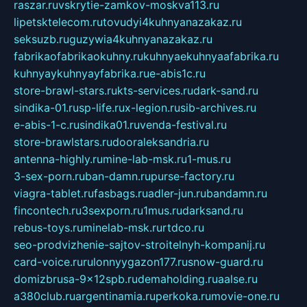
raszar.ru
vskrytie-zamkov-moskva113.ru
lipetsktelecom.ru
tovudyi4kuhnyanazakaz.ru
seksuzb.ru
guzywia4kuhnyanazakaz.ru
fabrikaofabrikaokuhny.ru
kuhnyaekuhnyaafabrika.ru
kuhnyaykuhnyayfabrika.ru
e-abis1c.ru
store-brawl-stars.ru
kts-services.ru
dark-sand.ru
sindika-01.ru
sp-life.ru
x-legion.ru
sib-archives.ru
e-abis-1-c.ru
sindika01.ru
venda-festival.ru
store-brawlstars.ru
dooraleksandria.ru
antenna-highly.ru
mine-lab-msk.ru
1-mus.ru
3-sex-porn.ru
ban-damn.ru
purse-factory.ru
viagra-tablet.ru
fasbags.ru
adler-jun.ru
bandamn.ru
fincontech.ru
3sexporn.ru
1mus.ru
darksand.ru
rebus-toys.ru
minelab-msk.ru
rtdco.ru
seo-prodvizhenie-sajtov-stroitelnyh-kompanij.ru
card-voice.ru
rulonnyygazon177.ru
snow-guard.ru
domizbrusa-9x12spb.ru
demaholding.ru
aalse.ru
a380club.ru
argentinamia.ru
perkoka.ru
movie-one.ru