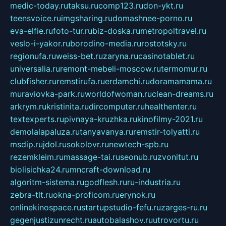
medic-today.ru
taksu.ru
comp123.ru
don-ykt.ru
teensvoice.ru
imgsharing.ru
domashnee-porno.ru
eva-elfie.ru
foto-tur.ru
biz-doska.ru
metropoltravel.ru
veslo-i-yakor.ru
borodino-media.ru
rostotsky.ru
regionufa.ru
weiss-bet.ru
zaryna.ru
casinotablet.ru
universalia.ru
remont-mebeli-moscow.ru
termomur.ru
clubfisher.ru
remstirufa.ru
erdamchi.ru
doramamama.ru
muraviovka-park.ru
worldofwoman.ru
clean-dreams.ru
arkrym.ru
kristinita.ru
dircomputer.ru
healthenter.ru
textexperts.ru
pivnaya-kruzhka.ru
kinofilmy-2021.ru
demolalapaluza.ru
tanyavanya.ru
remstir-tolyatti.ru
msdip.ru
jdol.ru
sokolovr.ru
newtech-spb.ru
rezemkleim.ru
massage-tai.ru
seonub.ru
zvonitut.ru
biolisichka24.ru
mncraft-download.ru
algoritm-sistema.ru
godflesh.ru
ru-industria.ru
zebra-tlt.ru
okna-proficom.ru
erynok.ru
onlinekinospace.ru
startupstudio-fefu.ru
zarges-ru.ru
gegenjustizunrecht.ru
autobalashov.ru
utrovortu.ru