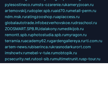
pylesostineco.ru
msts-ozarenie.ru
kameryjooan.ru
artemovskij.ru
dopler.spb.ru
aid70.ru
metall-perm.ru
ndm.msk.ru
ratingzooshop.ru
apiaccess.ru
globalautotrade.info
bezverhovskoe.ru
drsschool.ru
ZOOSMART.SPB.RU
dalakony.ru
medikijob.ru
remontt.spb.ru
photostudia.spb.ru
myragon.ru
terramia.ru
academy62.ru
gardengallereya.ru
rti.com.ru
artem-news.ru
biserinca.ru
krasnodarkurort.com
imshowtv.ru
mebel-v-tule.ru
mobtopik.ru
pcsecurity.net.ru
tool-sib.ru
multimetrunit.ru
sp-tour.ru
fan-cs.ru
santeh-russia.ru
symbian9.net.ru
DSHAIR.RU
tmmotors.spb.ru
xjocuricopii.com
musavtomat.msk.ru
obustrojdom.ru
sovetcik.ru
ybaranovskaya.ru
ppknews.ru
cult-alshei.ru
JAPANRUSSIA.RU
proekciyamebel.ru
imper-finans.ru
rim.org.ru
glamourai.ru
brassminus.ru
zabor-pro.ru
ftn.pp.ru
dorogoe58.ru
laimengpacker.ru
kuzova-zapchasti.ru
sageerp.ru
taxodrom.ru
dsrazvitie.ru
hardcity.net.ru