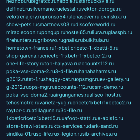
neznobi.ru
bigfatcc.ru
habble.ru
starbucksvia.ru
delfinet.ru
silvernano.ru
elestal.ru
vektor-doroga.ru
velotrenajery.ru
pronso54.ru
lenasever.ru
lovinskix.ru
show-pets.ru
smartnews03.ru
discofoxworld.ru
miraclecoon.ru
pongup.ru
hostel65.ru
liura.ru
glasspb.ru
firehunters.ru
gribowo.ru
gnalis.ru
bulkitula.ru
hometown-france.ru
1-xbeticricetc-1-xbetti-5.ru
shop-garena.ru
cricetc-1-xbetr-1-xbetcc-2.ru
one-life-story.ru
top-halyava.ru
accounts112.ru
poka-vse-doma-2.ru
3-d-file.ru
hahahaharms.ru
g2012.ru
tst-1.ru
shaggy-cat.ru
opsmgr.ru
ev-gallery.ru
g-2012.ru
ops-mgr.ru
accounts-112.ru
csm-demo.ru
poka-vse-doma2.ru
airgungames.ru
allseo-host.ru
tehosmotre.ru
varieta-yug.ru
cricetc1xbetr1xbetcc2.ru
raytor-d.ru
atillagunn.ru
3d-file.ru
1xbeticricetc1xbetti5.ru
uafoot-statti.ru
e-abis1c.ru
store-brawl-stars.ru
kts-services.ru
dark-sand.ru
sindika-01.ru
sp-life.ru
x-legion.ru
sib-archives.ru