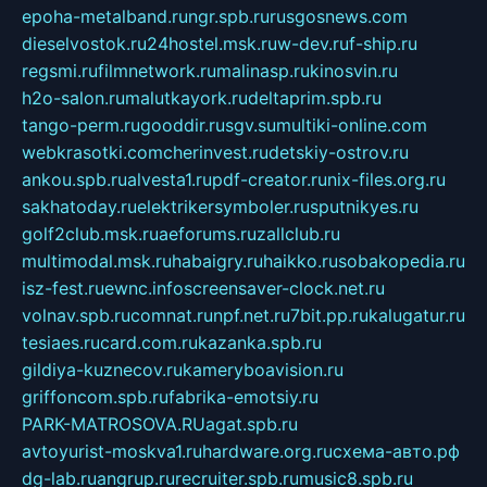
epoha-metalband.ru
ngr.spb.ru
rusgosnews.com
dieselvostok.ru
24hostel.msk.ru
w-dev.ru
f-ship.ru
regsmi.ru
filmnetwork.ru
malinasp.ru
kinosvin.ru
h2o-salon.ru
malutkayork.ru
deltaprim.spb.ru
tango-perm.ru
gooddir.ru
sgv.su
multiki-online.com
webkrasotki.com
cherinvest.ru
detskiy-ostrov.ru
ankou.spb.ru
alvesta1.ru
pdf-creator.ru
nix-files.org.ru
sakhatoday.ru
elektrikersymboler.ru
sputnikyes.ru
golf2club.msk.ru
aeforums.ru
zallclub.ru
multimodal.msk.ru
habaigry.ru
haikko.ru
sobakopedia.ru
isz-fest.ru
ewnc.info
screensaver-clock.net.ru
volnav.spb.ru
comnat.ru
npf.net.ru
7bit.pp.ru
kalugatur.ru
tesiaes.ru
card.com.ru
kazanka.spb.ru
gildiya-kuznecov.ru
kameryboavision.ru
griffoncom.spb.ru
fabrika-emotsiy.ru
PARK-MATROSOVA.RU
agat.spb.ru
avtoyurist-moskva1.ru
hardware.org.ru
схема-авто.рф
dg-lab.ru
angrup.ru
recruiter.spb.ru
music8.spb.ru