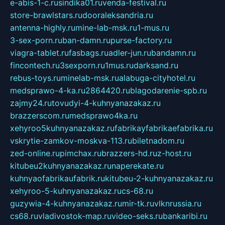
e-abis-1-c.ru
sindika01.ru
venda-festival.ru
store-brawlstars.ru
dooraleksandria.ru
antenna-highly.ru
mine-lab-msk.ru
1-mus.ru
3-sex-porn.ru
ban-damn.ru
purse-factory.ru
viagra-tablet.ru
fasbags.ru
adler-jun.ru
bandamn.ru
fincontech.ru
3sexporn.ru
1mus.ru
darksand.ru
rebus-toys.ru
minelab-msk.ru
alabuga-cityhotel.ru
medsprawo-4-ka.ru
2864420.ru
blagodarenie-spb.ru
zajmy24.ru
tovudyi-4-kuhnyanazakaz.ru
brazzerscom.ru
medsprawo4ka.ru
xehyroo5kuhnyanazakaz.ru
fabrikayfabrikaefabrika.ru
vskrytie-zamkov-moskva-113.ru
biletnadom.ru
zed-online.ru
pimchax.ru
brazzers-hd.ru
z-host.ru
kitubeu2kuhnyanazakaz.ru
naperekate.ru
kuhnyaofabrikaufabrik.ru
kitubeu-2-kuhnyanazakaz.ru
xehyroo-5-kuhnyanazakaz.ru
cs-68.ru
guzywia-4-kuhnyanazakaz.ru
mir-tk.ru
vlknrussia.ru
cs68.ru
vladivostok-map.ru
video-seks.ru
bankaribi.ru