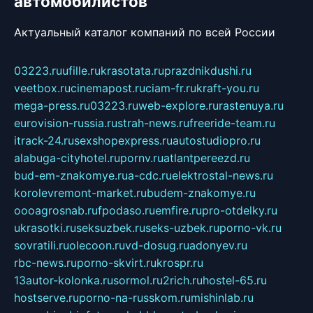
автомобилистов
Актуальный каталог компаний по всей России
03223.ru
ufille.ru
krasotata.ru
prazdnikdushi.ru
veetbox.ru
cinemapost.ru
ciam-fr.ru
kraft-you.ru
mega-press.ru
03223.ru
web-explore.ru
rastenuya.ru
eurovision-russia.ru
strah-news.ru
freeride-team.ru
itrack-24.ru
sexshopexpress.ru
autostudiopro.ru
alabuga-cityhotel.ru
pornv.ru
atlantpereezd.ru
bud-em-znakomye.ru
a-cdc.ru
elektrostal-news.ru
korolevremont-market.ru
budem-znakomye.ru
oooagrosnab.ru
fpodaso.ru
emfire.ru
pro-otdelky.ru
ukrasotki.ru
seksuzbek.ru
seks-uzbek.ru
porno-vk.ru
sovratili.ru
olecoon.ru
vd-dosug.ru
adonyev.ru
rbc-news.ru
porno-skvirt.ru
krospr.ru
13autor-kolonka.ru
sormol.ru
2rich.ru
hostel-65.ru
hostserve.ru
porno-na-russkom.ru
mishinlab.ru