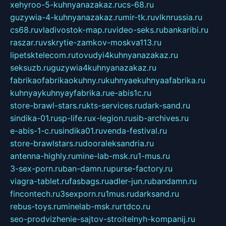
xehyroo-5-kuhnyanazakaz.ru
cs-68.ru
guzywia-4-kuhnyanazakaz.ru
mir-tk.ru
vlknrussia.ru
cs68.ru
vladivostok-map.ru
video-seks.ru
bankaribi.ru
raszar.ru
vskrytie-zamkov-moskva113.ru
lipetsktelecom.ru
tovudyi4kuhnyanazakaz.ru
seksuzb.ru
guzywia4kuhnyanazakaz.ru
fabrikaofabrikaokuhny.ru
kuhnyaekuhnyaafabrika.ru
kuhnyaykuhnyayfabrika.ru
e-abis1c.ru
store-brawl-stars.ru
kts-services.ru
dark-sand.ru
sindika-01.ru
sp-life.ru
x-legion.ru
sib-archives.ru
e-abis-1-c.ru
sindika01.ru
venda-festival.ru
store-brawlstars.ru
dooraleksandria.ru
antenna-highly.ru
mine-lab-msk.ru
1-mus.ru
3-sex-porn.ru
ban-damn.ru
purse-factory.ru
viagra-tablet.ru
fasbags.ru
adler-jun.ru
bandamn.ru
fincontech.ru
3sexporn.ru
1mus.ru
darksand.ru
rebus-toys.ru
minelab-msk.ru
rtdco.ru
seo-prodvizhenie-sajtov-stroitelnyh-kompanij.ru