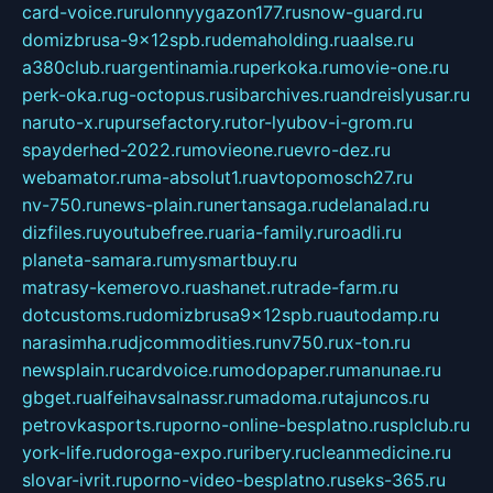
card-voice.ru
rulonnyygazon177.ru
snow-guard.ru
domizbrusa-9x12spb.ru
demaholding.ru
aalse.ru
a380club.ru
argentinamia.ru
perkoka.ru
movie-one.ru
perk-oka.ru
g-octopus.ru
sibarchives.ru
andreislyusar.ru
naruto-x.ru
pursefactory.ru
tor-lyubov-i-grom.ru
spayderhed-2022.ru
movieone.ru
evro-dez.ru
webamator.ru
ma-absolut1.ru
avtopomosch27.ru
nv-750.ru
news-plain.ru
nertansaga.ru
delanalad.ru
dizfiles.ru
youtubefree.ru
aria-family.ru
roadli.ru
planeta-samara.ru
mysmartbuy.ru
matrasy-kemerovo.ru
ashanet.ru
trade-farm.ru
dotcustoms.ru
domizbrusa9x12spb.ru
autodamp.ru
narasimha.ru
djcommodities.ru
nv750.ru
x-ton.ru
newsplain.ru
cardvoice.ru
modopaper.ru
manunae.ru
gbget.ru
alfeihavsalnassr.ru
madoma.ru
tajuncos.ru
petrovkasports.ru
porno-online-besplatno.ru
splclub.ru
york-life.ru
doroga-expo.ru
ribery.ru
cleanmedicine.ru
slovar-ivrit.ru
porno-video-besplatno.ru
seks-365.ru