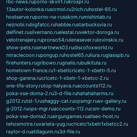
rbc-news.ru
porno-skvirt.ru
krospr.ru
13autor-kolonka.ru
sormol.ru
2rich.ru
hostel-65.ru
hostserve.ru
porno-na-russkom.ru
mishinlab.ru
neznobi.ru
bigfatcc.ru
habble.ru
starbucksvia.ru
delfinet.ru
silvernano.ru
elestal.ru
vektor-doroga.ru
velotrenajery.ru
pronso54.ru
lenasever.ru
lovinskix.ru
show-pets.ru
smartnews03.ru
discofoxworld.ru
miraclecoon.ru
pongup.ru
hostel65.ru
liura.ru
glasspb.ru
firehunters.ru
gribowo.ru
gnalis.ru
bulkitula.ru
hometown-france.ru
1-xbeticricetc-1-xbetti-5.ru
shop-garena.ru
cricetc-1-xbetr-1-xbetcc-2.ru
one-life-story.ru
top-halyava.ru
accounts112.ru
poka-vse-doma-2.ru
3-d-file.ru
hahahaharms.ru
g2012.ru
tst-1.ru
shaggy-cat.ru
opsmgr.ru
ev-gallery.ru
g-2012.ru
ops-mgr.ru
accounts-112.ru
csm-demo.ru
poka-vse-doma2.ru
airgungames.ru
allseo-host.ru
tehosmotre.ru
varieta-yug.ru
cricetc1xbetr1xbetcc2.ru
raytor-d.ru
atillagunn.ru
3d-file.ru