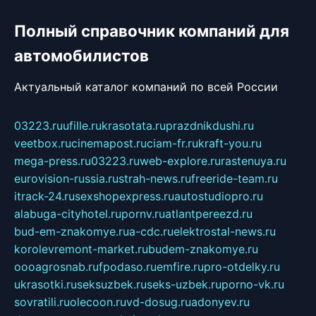
Полный справочник компаний для
автомобилистов
Актуальный каталог компаний по всей России
03223.ru
ufille.ru
krasotata.ru
prazdnikdushi.ru
veetbox.ru
cinemapost.ru
ciam-fr.ru
kraft-you.ru
mega-press.ru
03223.ru
web-explore.ru
rastenuya.ru
eurovision-russia.ru
strah-news.ru
freeride-team.ru
itrack-24.ru
sexshopexpress.ru
autostudiopro.ru
alabuga-cityhotel.ru
pornv.ru
atlantpereezd.ru
bud-em-znakomye.ru
a-cdc.ru
elektrostal-news.ru
korolevremont-market.ru
budem-znakomye.ru
oooagrosnab.ru
fpodaso.ru
emfire.ru
pro-otdelky.ru
ukrasotki.ru
seksuzbek.ru
seks-uzbek.ru
porno-vk.ru
sovratili.ru
olecoon.ru
vd-dosug.ru
adonyev.ru