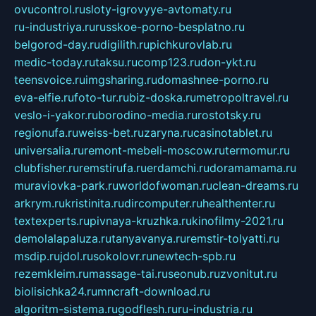
ovucontrol.ru
sloty-igrovyye-avtomaty.ru
ru-industriya.ru
russkoe-porno-besplatno.ru
belgorod-day.ru
digilith.ru
pichkurovlab.ru
medic-today.ru
taksu.ru
comp123.ru
don-ykt.ru
teensvoice.ru
imgsharing.ru
domashnee-porno.ru
eva-elfie.ru
foto-tur.ru
biz-doska.ru
metropoltravel.ru
veslo-i-yakor.ru
borodino-media.ru
rostotsky.ru
regionufa.ru
weiss-bet.ru
zaryna.ru
casinotablet.ru
universalia.ru
remont-mebeli-moscow.ru
termomur.ru
clubfisher.ru
remstirufa.ru
erdamchi.ru
doramamama.ru
muraviovka-park.ru
worldofwoman.ru
clean-dreams.ru
arkrym.ru
kristinita.ru
dircomputer.ru
healthenter.ru
textexperts.ru
pivnaya-kruzhka.ru
kinofilmy-2021.ru
demolalapaluza.ru
tanyavanya.ru
remstir-tolyatti.ru
msdip.ru
jdol.ru
sokolovr.ru
newtech-spb.ru
rezemkleim.ru
massage-tai.ru
seonub.ru
zvonitut.ru
biolisichka24.ru
mncraft-download.ru
algoritm-sistema.ru
godflesh.ru
ru-industria.ru