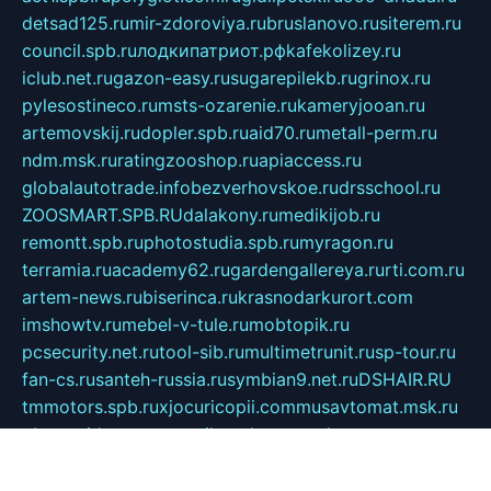
detsad125.ru
mir-zdoroviya.ru
bruslanovo.ru
siterem.ru
council.spb.ru
лодкипатриот.рф
kafekolizey.ru
iclub.net.ru
gazon-easy.ru
sugarepilekb.ru
grinox.ru
pylesostineco.ru
msts-ozarenie.ru
kameryjooan.ru
artemovskij.ru
dopler.spb.ru
aid70.ru
metall-perm.ru
ndm.msk.ru
ratingzooshop.ru
apiaccess.ru
globalautotrade.info
bezverhovskoe.ru
drsschool.ru
ZOOSMART.SPB.RU
dalakony.ru
medikijob.ru
remontt.spb.ru
photostudia.spb.ru
myragon.ru
terramia.ru
academy62.ru
gardengallereya.ru
rti.com.ru
artem-news.ru
biserinca.ru
krasnodarkurort.com
imshowtv.ru
mebel-v-tule.ru
mobtopik.ru
pcsecurity.net.ru
tool-sib.ru
multimetrunit.ru
sp-tour.ru
fan-cs.ru
santeh-russia.ru
symbian9.net.ru
DSHAIR.RU
tmmotors.spb.ru
xjocuricopii.com
musavtomat.msk.ru
obustrojdom.ru
sovetcik.ru
ybaranovskaya.ru
ppknews.ru
cult-alshei.ru
JAPANRUSSIA.RU
proekciyamebel.ru
imper-finans.ru
rim.org.ru