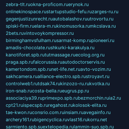
zebra-tlt.ru
okna-proficom.ru
erynok.ru
onlinekinospace.ru
startupstudio-fefu.ru
zarges-ru.ru
gegenjustizunrecht.ru
autobalashov.ru
utrovortu.ru
spiski-firm.ru
elara-m.ru
kinomusorka.ru
mkcslava.ru
2bets.ru
vintovoykompressor.ru
birminghamvsfulham.ru
sarmat-komp.ru
pioneeri.ru
amadis-chocolate.ru
shkurki-karakulya.ru
kanotiforet.spb.ru
tutmassage.ru
ecolog.org.ru
praga.spb.ru
falcorussia.ru
autodoctorservis.ru
kamertondom.spb.ru
net-life.net.ru
avto-vozim.ru
sakhcamera.ru
alliance-electro.spb.ru
stroyavt.ru
controlweb1.ru
tdsak74.ru
kinzozo-ru.ru
kvotka.ru
iron-snab.ru
costa-bella.ru
eugrus.pp.ru
associaciya39.ru
primexpo.spb.ru
bezmorchin.ru
ia2.ru
cpt21.ru
ispecspb.ru
regahost.ru
kolosok-elita.ru
tae-kwon.ru
consrio.com.ru
insiam.ru
avegainfo.ru
archery161.ru
bigencyclica.ru
vlast16.ru
korru.net
sarmiento.spb.su
extelopedia.ru
lammin-suo.spb.ru