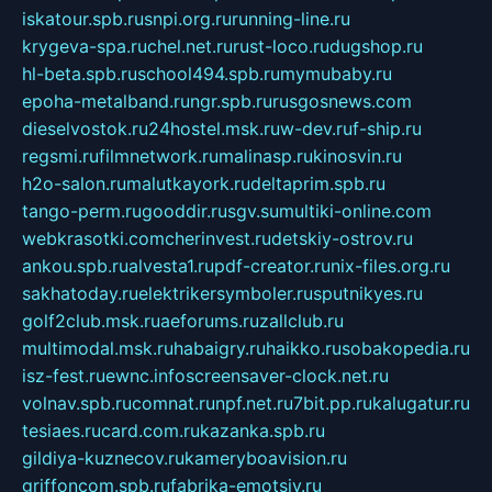
iskatour.spb.ru
snpi.org.ru
running-line.ru
krygeva-spa.ru
chel.net.ru
rust-loco.ru
dugshop.ru
hl-beta.spb.ru
school494.spb.ru
mymubaby.ru
epoha-metalband.ru
ngr.spb.ru
rusgosnews.com
dieselvostok.ru
24hostel.msk.ru
w-dev.ru
f-ship.ru
regsmi.ru
filmnetwork.ru
malinasp.ru
kinosvin.ru
h2o-salon.ru
malutkayork.ru
deltaprim.spb.ru
tango-perm.ru
gooddir.ru
sgv.su
multiki-online.com
webkrasotki.com
cherinvest.ru
detskiy-ostrov.ru
ankou.spb.ru
alvesta1.ru
pdf-creator.ru
nix-files.org.ru
sakhatoday.ru
elektrikersymboler.ru
sputnikyes.ru
golf2club.msk.ru
aeforums.ru
zallclub.ru
multimodal.msk.ru
habaigry.ru
haikko.ru
sobakopedia.ru
isz-fest.ru
ewnc.info
screensaver-clock.net.ru
volnav.spb.ru
comnat.ru
npf.net.ru
7bit.pp.ru
kalugatur.ru
tesiaes.ru
card.com.ru
kazanka.spb.ru
gildiya-kuznecov.ru
kameryboavision.ru
griffoncom.spb.ru
fabrika-emotsiy.ru