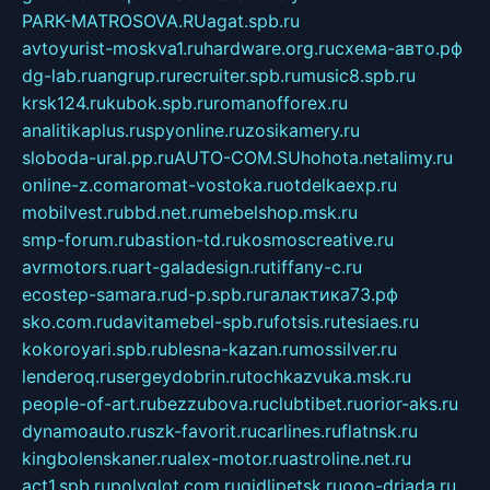
PARK-MATROSOVA.RU
agat.spb.ru
avtoyurist-moskva1.ru
hardware.org.ru
схема-авто.рф
dg-lab.ru
angrup.ru
recruiter.spb.ru
music8.spb.ru
krsk124.ru
kubok.spb.ru
romanofforex.ru
analitikaplus.ru
spyonline.ru
zosikamery.ru
sloboda-ural.pp.ru
AUTO-COM.SU
hohota.net
alimy.ru
online-z.com
aromat-vostoka.ru
otdelkaexp.ru
mobilvest.ru
bbd.net.ru
mebelshop.msk.ru
smp-forum.ru
bastion-td.ru
kosmoscreative.ru
avrmotors.ru
art-galadesign.ru
tiffany-c.ru
ecostep-samara.ru
d-p.spb.ru
галактика73.рф
sko.com.ru
davitamebel-spb.ru
fotsis.ru
tesiaes.ru
kokoroyari.spb.ru
blesna-kazan.ru
mossilver.ru
lenderoq.ru
sergeydobrin.ru
tochkazvuka.msk.ru
people-of-art.ru
bezzubova.ru
clubtibet.ru
orior-aks.ru
dynamoauto.ru
szk-favorit.ru
carlines.ru
flatnsk.ru
kingbolenskaner.ru
alex-motor.ru
astroline.net.ru
act1.spb.ru
polyglot.com.ru
gidlipetsk.ru
ooo-driada.ru