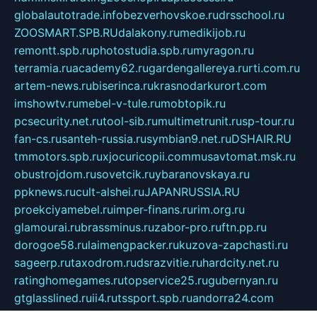
globalautotrade.info
bezverhovskoe.ru
drsschool.ru
ZOOSMART.SPB.RU
dalakony.ru
medikijob.ru
remontt.spb.ru
photostudia.spb.ru
myragon.ru
terramia.ru
academy62.ru
gardengallereya.ru
rti.com.ru
artem-news.ru
biserinca.ru
krasnodarkurort.com
imshowtv.ru
mebel-v-tule.ru
mobtopik.ru
pcsecurity.net.ru
tool-sib.ru
multimetrunit.ru
sp-tour.ru
fan-cs.ru
santeh-russia.ru
symbian9.net.ru
DSHAIR.RU
tmmotors.spb.ru
xjocuricopii.com
musavtomat.msk.ru
obustrojdom.ru
sovetcik.ru
ybaranovskaya.ru
ppknews.ru
cult-alshei.ru
JAPANRUSSIA.RU
proekciyamebel.ru
imper-finans.ru
rim.org.ru
glamourai.ru
brassminus.ru
zabor-pro.ru
ftn.pp.ru
dorogoe58.ru
laimengpacker.ru
kuzova-zapchasti.ru
sageerp.ru
taxodrom.ru
dsrazvitie.ru
hardcity.net.ru
ratinghomegames.ru
topservice25.ru
gubernyan.ru
gtglasslined.ru
ii4.ru
tssport.spb.ru
andorra24.com
blackwallstreet.ru
oboimos.ru
optim-doors.com.ru