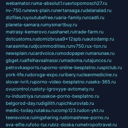
webamator.ru
ma-absolut1.ru
avtopomosch27.ru
nv-750.ru
news-plain.ru
nertansaga.ru
delanalad.ru
dizfiles.ru
youtubefree.ru
aria-family.ru
roadli.ru
planeta-samara.ru
mysmartbuy.ru
matrasy-kemerovo.ru
ashanet.ru
trade-farm.ru
dotcustoms.ru
domizbrusa9x12spb.ru
autodamp.ru
narasimha.ru
djcommodities.ru
nv750.ru
x-ton.ru
newsplain.ru
cardvoice.ru
modopaper.ru
manunae.ru
gbget.ru
alfeihavsalnassr.ru
madoma.ru
tajuncos.ru
petrovkasports.ru
porno-online-besplatno.ru
splclub.ru
york-life.ru
doroga-expo.ru
ribery.ru
cleanmedicine.ru
slovar-ivrit.ru
porno-video-besplatno.ru
seks-365.ru
ovucontrol.ru
sloty-igrovyye-avtomaty.ru
ru-industriya.ru
russkoe-porno-besplatno.ru
belgorod-day.ru
digilith.ru
pichkurovlab.ru
medic-today.ru
taksu.ru
comp123.ru
don-ykt.ru
teensvoice.ru
imgsharing.ru
domashnee-porno.ru
eva-elfie.ru
foto-tur.ru
biz-doska.ru
metropoltravel.ru