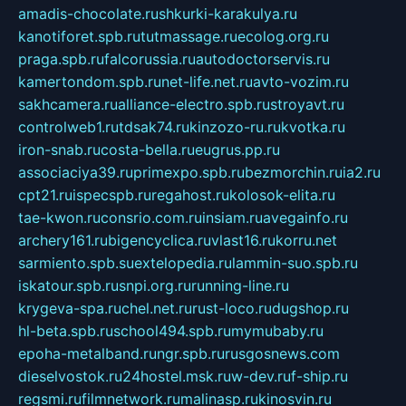
amadis-chocolate.ru
shkurki-karakulya.ru
kanotiforet.spb.ru
tutmassage.ru
ecolog.org.ru
praga.spb.ru
falcorussia.ru
autodoctorservis.ru
kamertondom.spb.ru
net-life.net.ru
avto-vozim.ru
sakhcamera.ru
alliance-electro.spb.ru
stroyavt.ru
controlweb1.ru
tdsak74.ru
kinzozo-ru.ru
kvotka.ru
iron-snab.ru
costa-bella.ru
eugrus.pp.ru
associaciya39.ru
primexpo.spb.ru
bezmorchin.ru
ia2.ru
cpt21.ru
ispecspb.ru
regahost.ru
kolosok-elita.ru
tae-kwon.ru
consrio.com.ru
insiam.ru
avegainfo.ru
archery161.ru
bigencyclica.ru
vlast16.ru
korru.net
sarmiento.spb.su
extelopedia.ru
lammin-suo.spb.ru
iskatour.spb.ru
snpi.org.ru
running-line.ru
krygeva-spa.ru
chel.net.ru
rust-loco.ru
dugshop.ru
hl-beta.spb.ru
school494.spb.ru
mymubaby.ru
epoha-metalband.ru
ngr.spb.ru
rusgosnews.com
dieselvostok.ru
24hostel.msk.ru
w-dev.ru
f-ship.ru
regsmi.ru
filmnetwork.ru
malinasp.ru
kinosvin.ru