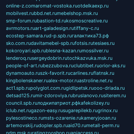
online-z.com
aromat-vostoka.ru
otdelkaexp.ru
mobilvest.ru
bbd.net.ru
mebelshop.msk.ru
smp-forum.ru
bastion-td.ru
kosmoscreative.ru
avrmotors.ru
art-galadesign.ru
tiffany-c.ru
ecostep-samara.ru
d-p.spb.ru
галактика73.рф
sko.com.ru
davitamebel-spb.ru
fotsis.ru
tesiaes.ru
kokoroyari.spb.ru
blesna-kazan.ru
mossilver.ru
lenderoq.ru
sergeydobrin.ru
tochkazvuka.msk.ru
people-of-art.ru
bezzubova.ru
clubtibet.ru
orior-aks.ru
dynamoauto.ru
szk-favorit.ru
carlines.ru
flatnsk.ru
kingbolenskaner.ru
alex-motor.ru
astroline.net.ru
act1.spb.ru
polyglot.com.ru
gidlipetsk.ru
ooo-driada.ru
detsad125.ru
mir-zdoroviya.ru
bruslanovo.ru
siterem.ru
council.spb.ru
лодкипатриот.рф
kafekolizey.ru
iclub.net.ru
gazon-easy.ru
sugarepilekb.ru
grinox.ru
pylesostineco.ru
msts-ozarenie.ru
kameryjooan.ru
artemovskij.ru
dopler.spb.ru
aid70.ru
metall-perm.ru
ndm.msk.ru
ratingzooshop.ru
apiaccess.ru