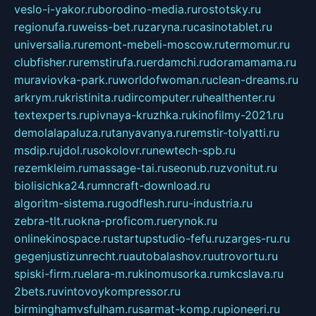
veslo-i-yakor.ru
borodino-media.ru
rostotsky.ru
regionufa.ru
weiss-bet.ru
zaryna.ru
casinotablet.ru
universalia.ru
remont-mebeli-moscow.ru
termomur.ru
clubfisher.ru
remstirufa.ru
erdamchi.ru
doramamama.ru
muraviovka-park.ru
worldofwoman.ru
clean-dreams.ru
arkrym.ru
kristinita.ru
dircomputer.ru
healthenter.ru
textexperts.ru
pivnaya-kruzhka.ru
kinofilmy-2021.ru
demolalapaluza.ru
tanyavanya.ru
remstir-tolyatti.ru
msdip.ru
jdol.ru
sokolovr.ru
newtech-spb.ru
rezemkleim.ru
massage-tai.ru
seonub.ru
zvonitut.ru
biolisichka24.ru
mncraft-download.ru
algoritm-sistema.ru
godflesh.ru
ru-industria.ru
zebra-tlt.ru
okna-proficom.ru
erynok.ru
onlinekinospace.ru
startupstudio-fefu.ru
zarges-ru.ru
gegenjustizunrecht.ru
autobalashov.ru
utrovortu.ru
spiski-firm.ru
elara-m.ru
kinomusorka.ru
mkcslava.ru
2bets.ru
vintovoykompressor.ru
birminghamvsfulham.ru
sarmat-komp.ru
pioneeri.ru