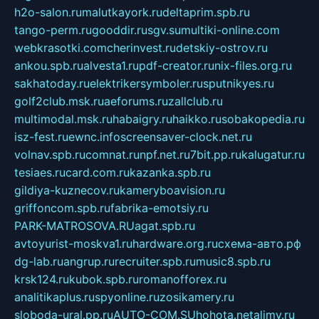
h2o-salon.ru
malutkayork.ru
deltaprim.spb.ru
tango-perm.ru
gooddir.ru
sgv.su
multiki-online.com
webkrasotki.com
cherinvest.ru
detskiy-ostrov.ru
ankou.spb.ru
alvesta1.ru
pdf-creator.ru
nix-files.org.ru
sakhatoday.ru
elektrikersymboler.ru
sputnikyes.ru
golf2club.msk.ru
aeforums.ru
zallclub.ru
multimodal.msk.ru
habaigry.ru
haikko.ru
sobakopedia.ru
isz-fest.ru
ewnc.info
screensaver-clock.net.ru
volnav.spb.ru
comnat.ru
npf.net.ru
7bit.pp.ru
kalugatur.ru
tesiaes.ru
card.com.ru
kazanka.spb.ru
gildiya-kuznecov.ru
kameryboavision.ru
griffoncom.spb.ru
fabrika-emotsiy.ru
PARK-MATROSOVA.RU
agat.spb.ru
avtoyurist-moskva1.ru
hardware.org.ru
схема-авто.рф
dg-lab.ru
angrup.ru
recruiter.spb.ru
music8.spb.ru
krsk124.ru
kubok.spb.ru
romanofforex.ru
analitikaplus.ru
spyonline.ru
zosikamery.ru
sloboda-ural.pp.ru
AUTO-COM.SU
hohota.net
alimy.ru