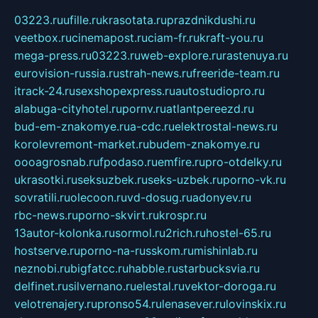
03223.ru
ufille.ru
krasotata.ru
prazdnikdushi.ru
veetbox.ru
cinemapost.ru
ciam-fr.ru
kraft-you.ru
mega-press.ru
03223.ru
web-explore.ru
rastenuya.ru
eurovision-russia.ru
strah-news.ru
freeride-team.ru
itrack-24.ru
sexshopexpress.ru
autostudiopro.ru
alabuga-cityhotel.ru
pornv.ru
atlantpereezd.ru
bud-em-znakomye.ru
a-cdc.ru
elektrostal-news.ru
korolevremont-market.ru
budem-znakomye.ru
oooagrosnab.ru
fpodaso.ru
emfire.ru
pro-otdelky.ru
ukrasotki.ru
seksuzbek.ru
seks-uzbek.ru
porno-vk.ru
sovratili.ru
olecoon.ru
vd-dosug.ru
adonyev.ru
rbc-news.ru
porno-skvirt.ru
krospr.ru
13autor-kolonka.ru
sormol.ru
2rich.ru
hostel-65.ru
hostserve.ru
porno-na-russkom.ru
mishinlab.ru
neznobi.ru
bigfatcc.ru
habble.ru
starbucksvia.ru
delfinet.ru
silvernano.ru
elestal.ru
vektor-doroga.ru
velotrenajery.ru
pronso54.ru
lenasever.ru
lovinskix.ru