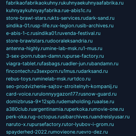
fabrikaofabrikaokuhny.ru
kuhnyaekuhnyaafabrika.ru
kuhnyaykuhnyayfabrika.ru
e-abis1c.ru
store-brawl-stars.ru
kts-services.ru
dark-sand.ru
sindika-01.ru
sp-life.ru
x-legion.ru
sib-archives.ru
e-abis-1-c.ru
sindika01.ru
venda-festival.ru
store-brawlstars.ru
dooraleksandria.ru
antenna-highly.ru
mine-lab-msk.ru
1-mus.ru
3-sex-porn.ru
ban-damn.ru
purse-factory.ru
viagra-tablet.ru
fasbags.ru
adler-jun.ru
bandamn.ru
fincontech.ru
3sexporn.ru
1mus.ru
darksand.ru
rebus-toys.ru
minelab-msk.ru
rtdco.ru
seo-prodvizhenie-sajtov-stroitelnyh-kompanij.ru
card-voice.ru
rulonnyygazon177.ru
snow-guard.ru
domizbrusa-9x12spb.ru
demaholding.ru
aalse.ru
a380club.ru
argentinamia.ru
perkoka.ru
movie-one.ru
perk-oka.ru
g-octopus.ru
sibarchives.ru
andreislyusar.ru
naruto-x.ru
pursefactory.ru
tor-lyubov-i-grom.ru
spayderhed-2022.ru
movieone.ru
evro-dez.ru