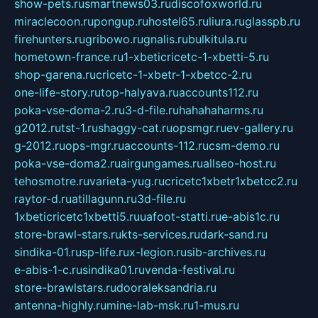
show-pets.ru
smartnews03.ru
discofoxworld.ru
miraclecoon.ru
pongup.ru
hostel65.ru
liura.ru
glasspb.ru
firehunters.ru
gribowo.ru
gnalis.ru
bulkitula.ru
hometown-france.ru
1-xbeticricetc-1-xbetti-5.ru
shop-garena.ru
cricetc-1-xbetr-1-xbetcc-2.ru
one-life-story.ru
top-halyava.ru
accounts112.ru
poka-vse-doma-2.ru
3-d-file.ru
hahahaharms.ru
g2012.ru
tst-1.ru
shaggy-cat.ru
opsmgr.ru
ev-gallery.ru
g-2012.ru
ops-mgr.ru
accounts-112.ru
csm-demo.ru
poka-vse-doma2.ru
airgungames.ru
allseo-host.ru
tehosmotre.ru
varieta-yug.ru
cricetc1xbetr1xbetcc2.ru
raytor-d.ru
atillagunn.ru
3d-file.ru
1xbeticricetc1xbetti5.ru
uafoot-statti.ru
e-abis1c.ru
store-brawl-stars.ru
kts-services.ru
dark-sand.ru
sindika-01.ru
sp-life.ru
x-legion.ru
sib-archives.ru
e-abis-1-c.ru
sindika01.ru
venda-festival.ru
store-brawlstars.ru
dooraleksandria.ru
antenna-highly.ru
mine-lab-msk.ru
1-mus.ru