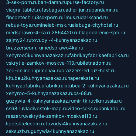
3-sex-porn.ru
ban-damn.ru
purse-factory.ru
viagra-tablet.ru
fasbags.ru
adler-jun.ru
bandamn.ru
fincontech.ru
3sexporn.ru
1mus.ru
darksand.ru
rebus-toys.ru
minelab-msk.ru
alabuga-cityhotel.ru
medsprawo-4-ka.ru
2864420.ru
blagodarenie-spb.ru
zajmy24.ru
tovudyi-4-kuhnyanazakaz.ru
brazzerscom.ru
medsprawo4ka.ru
xehyroo5kuhnyanazakaz.ru
fabrikayfabrikaefabrika.ru
vskrytie-zamkov-moskva-113.ru
biletnadom.ru
zed-online.ru
pimchax.ru
brazzers-hd.ru
z-host.ru
kitubeu2kuhnyanazakaz.ru
naperekate.ru
kuhnyaofabrikaufabrik.ru
kitubeu-2-kuhnyanazakaz.ru
xehyroo-5-kuhnyanazakaz.ru
cs-68.ru
guzywia-4-kuhnyanazakaz.ru
mir-tk.ru
vlknrussia.ru
cs68.ru
vladivostok-map.ru
video-seks.ru
bankaribi.ru
raszar.ru
vskrytie-zamkov-moskva113.ru
lipetsktelecom.ru
tovudyi4kuhnyanazakaz.ru
seksuzb.ru
guzywia4kuhnyanazakaz.ru