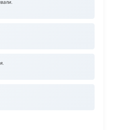
вали.
я.