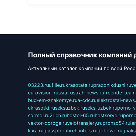
Полный справочник компаний 
Актуальный каталог компаний по всей Рос
03223.ru
ufille.ru
krasotata.ru
prazdnikdushi.ru
v
eurovision-russia.ru
strah-news.ru
freeride-team
bud-em-znakomye.ru
a-cdc.ru
elektrostal-news.
ukrasotki.ru
seksuzbek.ru
seks-uzbek.ru
porno-v
sormol.ru
2rich.ru
hostel-65.ru
hostserve.ru
porno
vektor-doroga.ru
velotrenajery.ru
pronso54.ru
le
liura.ru
glasspb.ru
firehunters.ru
gribowo.ru
gnalis