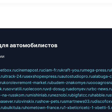
для автомобилистов
сии
eetbox.ru
cinemapost.ru
ciam-fr.ru
kraft-you.ru
mega-press.ru
.ru
itrack-24.ru
sexshopexpress.ru
autostudiopro.ru
alabuga-ci
ru
korolevremont-market.ru
budem-znakomye.ru
oooagrosna
k.ru
sovratili.ru
olecoon.ru
vd-dosug.ru
adonyev.ru
rbc-news.r
-na-russkom.ru
mishinlab.ru
neznobi.ru
bigfatcc.ru
habble.ru
s
nasever.ru
lovinskix.ru
show-pets.ru
smartnews03.ru
discofox
.ru
bulkitula.ru
hometown-france.ru
1-xbeticricetc-1-xbetti-5.