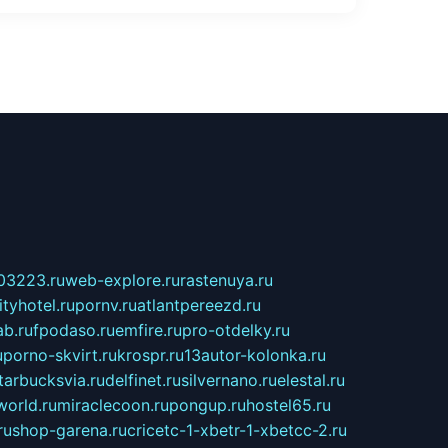
03223.ru
web-explore.ru
rastenuya.ru
tyhotel.ru
pornv.ru
atlantpereezd.ru
b.ru
fpodaso.ru
emfire.ru
pro-otdelky.ru
u
porno-skvirt.ru
krospr.ru
13autor-kolonka.ru
tarbucksvia.ru
delfinet.ru
silvernano.ru
elestal.ru
world.ru
miraclecoon.ru
pongup.ru
hostel65.ru
ru
shop-garena.ru
cricetc-1-xbetr-1-xbetcc-2.ru