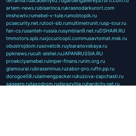
terramia.ru
academy62.ru
gardengallereya.ru
rti.com.ru
artem-news.ru
biserinca.ru
krasnodarkurort.com
imshowtv.ru
mebel-v-tule.ru
mobtopik.ru
pcsecurity.net.ru
tool-sib.ru
multimetrunit.ru
sp-tour.ru
fan-cs.ru
santeh-russia.ru
symbian9.net.ru
DSHAIR.RU
tmmotors.spb.ru
xjocuricopii.com
musavtomat.msk.ru
obustrojdom.ru
sovetcik.ru
ybaranovskaya.ru
ppknews.ru
cult-alshei.ru
JAPANRUSSIA.RU
proekciyamebel.ru
imper-finans.ru
rim.org.ru
glamourai.ru
brassminus.ru
zabor-pro.ru
ftn.pp.ru
dorogoe58.ru
laimengpacker.ru
kuzova-zapchasti.ru
sageerp.ru
taxodrom.ru
dsrazvitie.ru
hardcity.net.ru
ratinghomegames.ru
topservice25.ru
gubernyan.ru
gtglasslined.ru
ii4.ru
tssport.spb.ru
andorra24.com
blackwallstreet.ru
oboimos.ru
optim-doors.com.ru
ikuch.ru
nycr.org.ru
npa21.ru
vremya-ch.spb.ru
desert000.ru
ivtorgi.ru
ifiori.ru
catalog-statei.ru
dcv.org.ru
spetsmaster174.ru
ipkameryhiseeu.ru