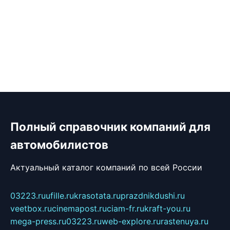
Полный справочник компаний для
автомобилистов
Актуальный каталог компаний по всей России
03223.ru
ufille.ru
krasotata.ru
prazdnikdushi.ru
veetbox.ru
cinemapost.ru
ciam-fr.ru
kraft-you.ru
mega-press.ru
03223.ru
web-explore.ru
rastenuya.ru