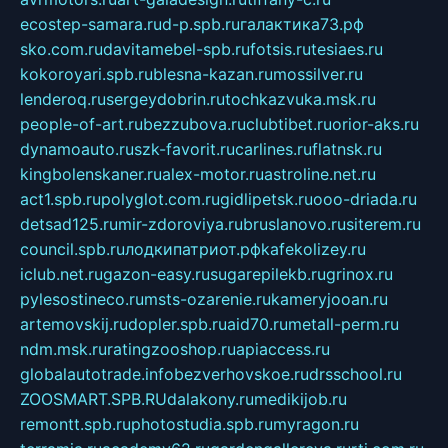
ecostep-samara.ru
d-p.spb.ru
галактика73.рф
sko.com.ru
davitamebel-spb.ru
fotsis.ru
tesiaes.ru
kokoroyari.spb.ru
blesna-kazan.ru
mossilver.ru
lenderoq.ru
sergeydobrin.ru
tochkazvuka.msk.ru
people-of-art.ru
bezzubova.ru
clubtibet.ru
orior-aks.ru
dynamoauto.ru
szk-favorit.ru
carlines.ru
flatnsk.ru
kingbolenskaner.ru
alex-motor.ru
astroline.net.ru
act1.spb.ru
polyglot.com.ru
gidlipetsk.ru
ooo-driada.ru
detsad125.ru
mir-zdoroviya.ru
bruslanovo.ru
siterem.ru
council.spb.ru
лодкипатриот.рф
kafekolizey.ru
iclub.net.ru
gazon-easy.ru
sugarepilekb.ru
grinox.ru
pylesostineco.ru
msts-ozarenie.ru
kameryjooan.ru
artemovskij.ru
dopler.spb.ru
aid70.ru
metall-perm.ru
ndm.msk.ru
ratingzooshop.ru
apiaccess.ru
globalautotrade.info
bezverhovskoe.ru
drsschool.ru
ZOOSMART.SPB.RU
dalakony.ru
medikijob.ru
remontt.spb.ru
photostudia.spb.ru
myragon.ru