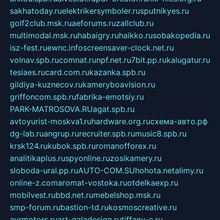
sakhatoday.ru
elektrikersymboler.ru
sputnikyes.ru
golf2club.msk.ru
aeforums.ru
zallclub.ru
multimodal.msk.ru
habaigry.ru
haikko.ru
sobakopedia.ru
isz-fest.ru
ewnc.info
screensaver-clock.net.ru
volnav.spb.ru
comnat.ru
npf.net.ru
7bit.pp.ru
kalugatur.ru
tesiaes.ru
card.com.ru
kazanka.spb.ru
gildiya-kuznecov.ru
kameryboavision.ru
griffoncom.spb.ru
fabrika-emotsiy.ru
PARK-MATROSOVA.RU
agat.spb.ru
avtoyurist-moskva1.ru
hardware.org.ru
схема-авто.рф
dg-lab.ru
angrup.ru
recruiter.spb.ru
music8.spb.ru
krsk124.ru
kubok.spb.ru
romanofforex.ru
analitikaplus.ru
spyonline.ru
zosikamery.ru
sloboda-ural.pp.ru
AUTO-COM.SU
hohota.net
alimy.ru
online-z.com
aromat-vostoka.ru
otdelkaexp.ru
mobilvest.ru
bbd.net.ru
mebelshop.msk.ru
smp-forum.ru
bastion-td.ru
kosmoscreative.ru
avrmotors.ru
art-galadesign.ru
tiffany-c.ru