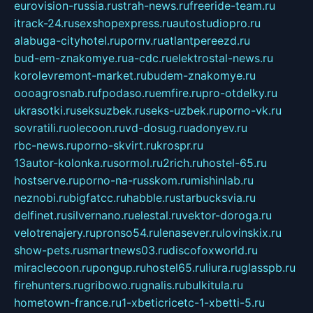
eurovision-russia.ru
strah-news.ru
freeride-team.ru
itrack-24.ru
sexshopexpress.ru
autostudiopro.ru
alabuga-cityhotel.ru
pornv.ru
atlantpereezd.ru
bud-em-znakomye.ru
a-cdc.ru
elektrostal-news.ru
korolevremont-market.ru
budem-znakomye.ru
oooagrosnab.ru
fpodaso.ru
emfire.ru
pro-otdelky.ru
ukrasotki.ru
seksuzbek.ru
seks-uzbek.ru
porno-vk.ru
sovratili.ru
olecoon.ru
vd-dosug.ru
adonyev.ru
rbc-news.ru
porno-skvirt.ru
krospr.ru
13autor-kolonka.ru
sormol.ru
2rich.ru
hostel-65.ru
hostserve.ru
porno-na-russkom.ru
mishinlab.ru
neznobi.ru
bigfatcc.ru
habble.ru
starbucksvia.ru
delfinet.ru
silvernano.ru
elestal.ru
vektor-doroga.ru
velotrenajery.ru
pronso54.ru
lenasever.ru
lovinskix.ru
show-pets.ru
smartnews03.ru
discofoxworld.ru
miraclecoon.ru
pongup.ru
hostel65.ru
liura.ru
glasspb.ru
firehunters.ru
gribowo.ru
gnalis.ru
bulkitula.ru
hometown-france.ru
1-xbeticricetc-1-xbetti-5.ru