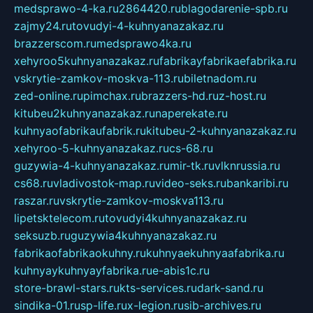
medsprawo-4-ka.ru
2864420.ru
blagodarenie-spb.ru
zajmy24.ru
tovudyi-4-kuhnyanazakaz.ru
brazzerscom.ru
medsprawo4ka.ru
xehyroo5kuhnyanazakaz.ru
fabrikayfabrikaefabrika.ru
vskrytie-zamkov-moskva-113.ru
biletnadom.ru
zed-online.ru
pimchax.ru
brazzers-hd.ru
z-host.ru
kitubeu2kuhnyanazakaz.ru
naperekate.ru
kuhnyaofabrikaufabrik.ru
kitubeu-2-kuhnyanazakaz.ru
xehyroo-5-kuhnyanazakaz.ru
cs-68.ru
guzywia-4-kuhnyanazakaz.ru
mir-tk.ru
vlknrussia.ru
cs68.ru
vladivostok-map.ru
video-seks.ru
bankaribi.ru
raszar.ru
vskrytie-zamkov-moskva113.ru
lipetsktelecom.ru
tovudyi4kuhnyanazakaz.ru
seksuzb.ru
guzywia4kuhnyanazakaz.ru
fabrikaofabrikaokuhny.ru
kuhnyaekuhnyaafabrika.ru
kuhnyaykuhnyayfabrika.ru
e-abis1c.ru
store-brawl-stars.ru
kts-services.ru
dark-sand.ru
sindika-01.ru
sp-life.ru
x-legion.ru
sib-archives.ru