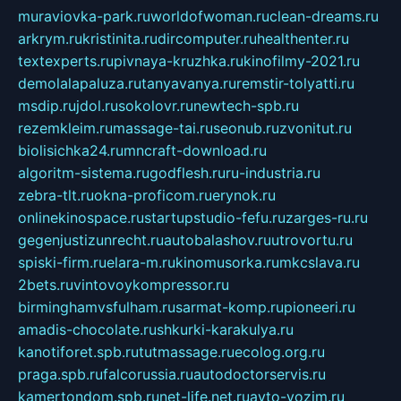
muraviovka-park.ru
worldofwoman.ru
clean-dreams.ru
arkrym.ru
kristinita.ru
dircomputer.ru
healthenter.ru
textexperts.ru
pivnaya-kruzhka.ru
kinofilmy-2021.ru
demolalapaluza.ru
tanyavanya.ru
remstir-tolyatti.ru
msdip.ru
jdol.ru
sokolovr.ru
newtech-spb.ru
rezemkleim.ru
massage-tai.ru
seonub.ru
zvonitut.ru
biolisichka24.ru
mncraft-download.ru
algoritm-sistema.ru
godflesh.ru
ru-industria.ru
zebra-tlt.ru
okna-proficom.ru
erynok.ru
onlinekinospace.ru
startupstudio-fefu.ru
zarges-ru.ru
gegenjustizunrecht.ru
autobalashov.ru
utrovortu.ru
spiski-firm.ru
elara-m.ru
kinomusorka.ru
mkcslava.ru
2bets.ru
vintovoykompressor.ru
birminghamvsfulham.ru
sarmat-komp.ru
pioneeri.ru
amadis-chocolate.ru
shkurki-karakulya.ru
kanotiforet.spb.ru
tutmassage.ru
ecolog.org.ru
praga.spb.ru
falcorussia.ru
autodoctorservis.ru
kamertondom.spb.ru
net-life.net.ru
avto-vozim.ru