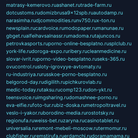
matrasy-kemerovo.ru
ashanet.ru
trade-farm.ru
dotcustoms.ru
domizbrusa9x12spb.ru
autodamp.ru
narasimha.ru
djcommodities.ru
nv750.ru
x-ton.ru
newsplain.ru
cardvoice.ru
modopaper.ru
manunae.ru
gbget.ru
alfeihavsalnassr.ru
madoma.ru
tajuncos.ru
petrovkasports.ru
porno-online-besplatno.ru
splclub.ru
york-life.ru
doroga-expo.ru
ribery.ru
cleanmedicine.ru
slovar-ivrit.ru
porno-video-besplatno.ru
seks-365.ru
ovucontrol.ru
sloty-igrovyye-avtomaty.ru
ru-industriya.ru
russkoe-porno-besplatno.ru
belgorod-day.ru
digilith.ru
pichkurovlab.ru
medic-today.ru
taksu.ru
comp123.ru
don-ykt.ru
teensvoice.ru
imgsharing.ru
domashnee-porno.ru
eva-elfie.ru
foto-tur.ru
biz-doska.ru
metropoltravel.ru
veslo-i-yakor.ru
borodino-media.ru
rostotsky.ru
regionufa.ru
weiss-bet.ru
zaryna.ru
casinotablet.ru
universalia.ru
remont-mebeli-moscow.ru
termomur.ru
clubfisher.ru
remstirufa.ru
erdamchi.ru
doramamama.ru