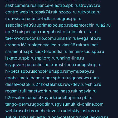
sakhcamera.ru
alliance-electro.spb.ru
stroyavt.ru
controlweb1.ru
tdsak74.ru
kinzozo-ru.ru
kvotka.ru
iron-snab.ru
costa-bella.ru
eugrus.pp.ru
associaciya39.ru
primexpo.spb.ru
bezmorchin.ru
ia2.ru
cpt21.ru
ispecspb.ru
regahost.ru
kolosok-elita.ru
tae-kwon.ru
consrio.com.ru
insiam.ru
avegainfo.ru
archery161.ru
bigencyclica.ru
vlast16.ru
korru.net
sarmiento.spb.su
extelopedia.ru
lammin-suo.spb.ru
iskatour.spb.ru
snpi.org.ru
running-line.ru
krygeva-spa.ru
chel.net.ru
rust-loco.ru
dugshop.ru
hl-beta.spb.ru
school494.spb.ru
mymubaby.ru
epoha-metalband.ru
ngr.spb.ru
rusgosnews.com
dieselvostok.ru
24hostel.msk.ru
w-dev.ru
f-ship.ru
regsmi.ru
filmnetwork.ru
malinasp.ru
kinosvin.ru
h2o-salon.ru
malutkayork.ru
deltaprim.spb.ru
tango-perm.ru
gooddir.ru
sgv.su
multiki-online.com
webkrasotki.com
cherinvest.ru
detskiy-ostrov.ru
ankou.spb.ru
alvesta1.ru
pdf-creator.ru
nix-files.org.ru