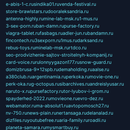
e-abis-1-c.ru
sindika01.ru
venda-festival.ru
store-brawlstars.ru
dooraleksandria.ru
antenna-highly.ru
mine-lab-msk.ru
1-mus.ru
3-sex-porn.ru
ban-damn.ru
purse-factory.ru
viagra-tablet.ru
fasbags.ru
adler-jun.ru
bandamn.ru
fincontech.ru
3sexporn.ru
1mus.ru
darksand.ru
rebus-toys.ru
minelab-msk.ru
rtdco.ru
seo-prodvizhenie-sajtov-stroitelnyh-kompanij.ru
card-voice.ru
rulonnyygazon177.ru
snow-guard.ru
domizbrusa-9x12spb.ru
demaholding.ru
aalse.ru
a380club.ru
argentinamia.ru
perkoka.ru
movie-one.ru
perk-oka.ru
g-octopus.ru
sibarchives.ru
andreislyusar.ru
naruto-x.ru
pursefactory.ru
tor-lyubov-i-grom.ru
spayderhed-2022.ru
movieone.ru
evro-dez.ru
webamator.ru
ma-absolut1.ru
avtopomosch27.ru
nv-750.ru
news-plain.ru
nertansaga.ru
delanalad.ru
dizfiles.ru
youtubefree.ru
aria-family.ru
roadli.ru
planeta-samara.ru
mysmartbuy.ru