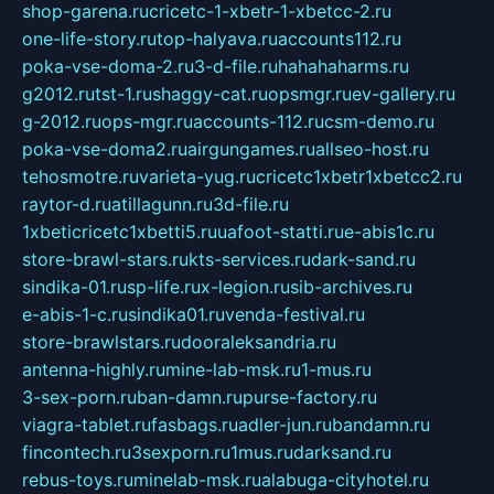
shop-garena.ru
cricetc-1-xbetr-1-xbetcc-2.ru
one-life-story.ru
top-halyava.ru
accounts112.ru
poka-vse-doma-2.ru
3-d-file.ru
hahahaharms.ru
g2012.ru
tst-1.ru
shaggy-cat.ru
opsmgr.ru
ev-gallery.ru
g-2012.ru
ops-mgr.ru
accounts-112.ru
csm-demo.ru
poka-vse-doma2.ru
airgungames.ru
allseo-host.ru
tehosmotre.ru
varieta-yug.ru
cricetc1xbetr1xbetcc2.ru
raytor-d.ru
atillagunn.ru
3d-file.ru
1xbeticricetc1xbetti5.ru
uafoot-statti.ru
e-abis1c.ru
store-brawl-stars.ru
kts-services.ru
dark-sand.ru
sindika-01.ru
sp-life.ru
x-legion.ru
sib-archives.ru
e-abis-1-c.ru
sindika01.ru
venda-festival.ru
store-brawlstars.ru
dooraleksandria.ru
antenna-highly.ru
mine-lab-msk.ru
1-mus.ru
3-sex-porn.ru
ban-damn.ru
purse-factory.ru
viagra-tablet.ru
fasbags.ru
adler-jun.ru
bandamn.ru
fincontech.ru
3sexporn.ru
1mus.ru
darksand.ru
rebus-toys.ru
minelab-msk.ru
alabuga-cityhotel.ru