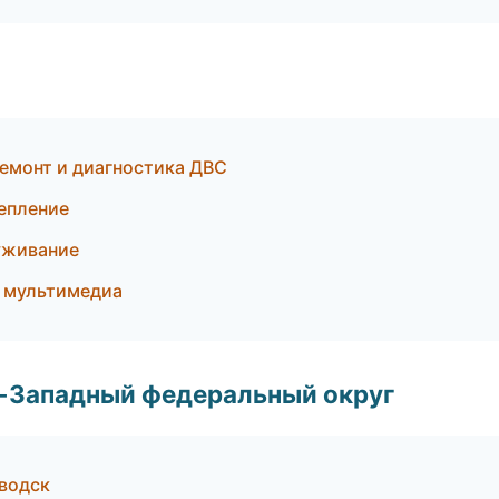
Ремонт и диагностика ДВС
епление
луживание
и мультимедиа
о-Западный федеральный округ
аводск