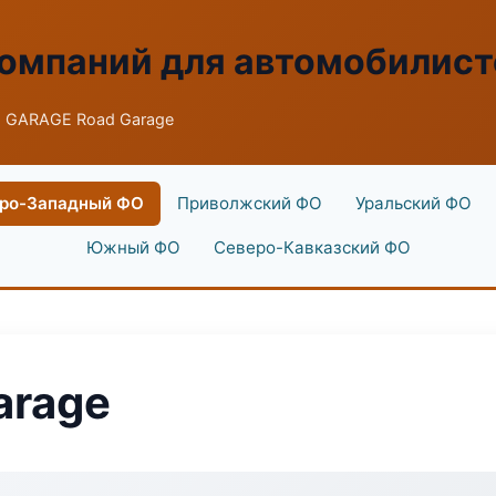
омпаний для автомобилист
 GARAGE Road Garage
ро-Западный ФО
Приволжский ФО
Уральский ФО
Южный ФО
Северо-Кавказский ФО
arage