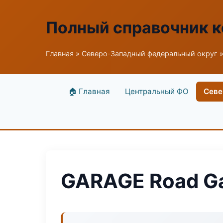
Полный справочник к
Главная
»
Северо-Западный федеральный округ
»
🏠 Главная
Центральный ФО
Севе
GARAGE Road G