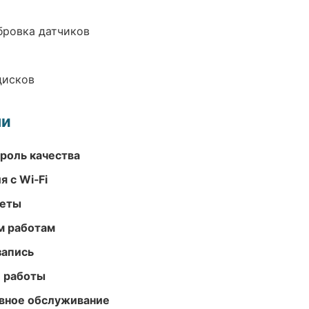
ибровка датчиков
дисков
ми
роль качества
 с Wi‑Fi
меты
м работам
запись
е работы
вное обслуживание