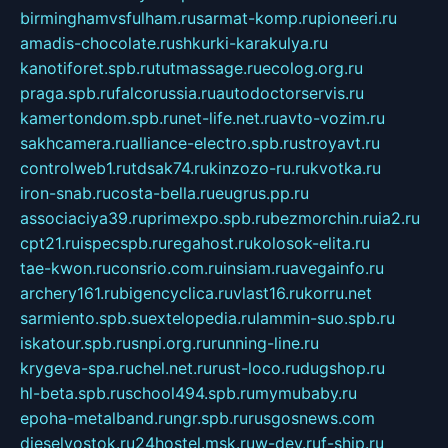
birminghamvsfulham.ru
sarmat-komp.ru
pioneeri.ru
amadis-chocolate.ru
shkurki-karakulya.ru
kanotiforet.spb.ru
tutmassage.ru
ecolog.org.ru
praga.spb.ru
falcorussia.ru
autodoctorservis.ru
kamertondom.spb.ru
net-life.net.ru
avto-vozim.ru
sakhcamera.ru
alliance-electro.spb.ru
stroyavt.ru
controlweb1.ru
tdsak74.ru
kinzozo-ru.ru
kvotka.ru
iron-snab.ru
costa-bella.ru
eugrus.pp.ru
associaciya39.ru
primexpo.spb.ru
bezmorchin.ru
ia2.ru
cpt21.ru
ispecspb.ru
regahost.ru
kolosok-elita.ru
tae-kwon.ru
consrio.com.ru
insiam.ru
avegainfo.ru
archery161.ru
bigencyclica.ru
vlast16.ru
korru.net
sarmiento.spb.su
extelopedia.ru
lammin-suo.spb.ru
iskatour.spb.ru
snpi.org.ru
running-line.ru
krygeva-spa.ru
chel.net.ru
rust-loco.ru
dugshop.ru
hl-beta.spb.ru
school494.spb.ru
mymubaby.ru
epoha-metalband.ru
ngr.spb.ru
rusgosnews.com
dieselvostok.ru
24hostel.msk.ru
w-dev.ru
f-ship.ru