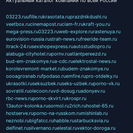
Актуальный каталог компаний по всей России
03223.ru
ufille.ru
krasotata.ru
prazdnikdushi.ru
veetbox.ru
cinemapost.ru
ciam-fr.ru
kraft-you.ru
mega-press.ru
03223.ru
web-explore.ru
rastenuya.ru
eurovision-russia.ru
strah-news.ru
freeride-team.ru
itrack-24.ru
sexshopexpress.ru
autostudiopro.ru
alabuga-cityhotel.ru
pornv.ru
atlantpereezd.ru
bud-em-znakomye.ru
a-cdc.ru
elektrostal-news.ru
korolevremont-market.ru
budem-znakomye.ru
oooagrosnab.ru
fpodaso.ru
emfire.ru
pro-otdelky.ru
ukrasotki.ru
seksuzbek.ru
seks-uzbek.ru
porno-vk.ru
sovratili.ru
olecoon.ru
vd-dosug.ru
adonyev.ru
rbc-news.ru
porno-skvirt.ru
krospr.ru
13autor-kolonka.ru
sormol.ru
2rich.ru
hostel-65.ru
hostserve.ru
porno-na-russkom.ru
mishinlab.ru
neznobi.ru
bigfatcc.ru
habble.ru
starbucksvia.ru
delfinet.ru
silvernano.ru
elestal.ru
vektor-doroga.ru