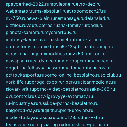
spayderhed-2022.ru
movieone.ru
evro-dez.ru
webamator.ru
ma-absolut1.ru
avtopomosch27.ru
nv-750.ru
news-plain.ru
nertansaga.ru
delanalad.ru
dizfiles.ru
youtubefree.ru
aria-family.ru
roadli.ru
planeta-samara.ru
mysmartbuy.ru
matrasy-kemerovo.ru
ashanet.ru
trade-farm.ru
dotcustoms.ru
domizbrusa9x12spb.ru
autodamp.ru
narasimha.ru
djcommodities.ru
nv750.ru
x-ton.ru
newsplain.ru
cardvoice.ru
modopaper.ru
manunae.ru
gbget.ru
alfeihavsalnassr.ru
madoma.ru
tajuncos.ru
petrovkasports.ru
porno-online-besplatno.ru
splclub.ru
york-life.ru
doroga-expo.ru
ribery.ru
cleanmedicine.ru
slovar-ivrit.ru
porno-video-besplatno.ru
seks-365.ru
ovucontrol.ru
sloty-igrovyye-avtomaty.ru
ru-industriya.ru
russkoe-porno-besplatno.ru
belgorod-day.ru
digilith.ru
pichkurovlab.ru
medic-today.ru
taksu.ru
comp123.ru
don-ykt.ru
teensvoice.ru
imgsharing.ru
domashnee-porno.ru