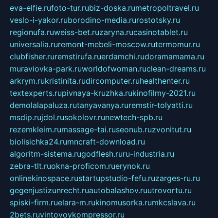
eva-elfie.ru
foto-tur.ru
biz-doska.ru
metropoltravel.ru
veslo-i-yakor.ru
borodino-media.ru
rostotsky.ru
regionufa.ru
weiss-bet.ru
zaryna.ru
casinotablet.ru
universalia.ru
remont-mebeli-moscow.ru
termomur.ru
clubfisher.ru
remstirufa.ru
erdamchi.ru
doramamama.ru
muraviovka-park.ru
worldofwoman.ru
clean-dreams.ru
arkrym.ru
kristinita.ru
dircomputer.ru
healthenter.ru
textexperts.ru
pivnaya-kruzhka.ru
kinofilmy-2021.ru
demolalapaluza.ru
tanyavanya.ru
remstir-tolyatti.ru
msdip.ru
jdol.ru
sokolovr.ru
newtech-spb.ru
rezemkleim.ru
massage-tai.ru
seonub.ru
zvonitut.ru
biolisichka24.ru
mncraft-download.ru
algoritm-sistema.ru
godflesh.ru
ru-industria.ru
zebra-tlt.ru
okna-proficom.ru
erynok.ru
onlinekinospace.ru
startupstudio-fefu.ru
zarges-ru.ru
gegenjustizunrecht.ru
autobalashov.ru
utrovortu.ru
spiski-firm.ru
elara-m.ru
kinomusorka.ru
mkcslava.ru
2bets.ru
vintovoykompressor.ru