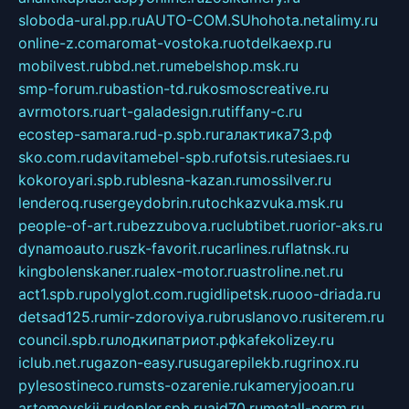
sloboda-ural.pp.ru
AUTO-COM.SU
hohota.net
alimy.ru
online-z.com
aromat-vostoka.ru
otdelkaexp.ru
mobilvest.ru
bbd.net.ru
mebelshop.msk.ru
smp-forum.ru
bastion-td.ru
kosmoscreative.ru
avrmotors.ru
art-galadesign.ru
tiffany-c.ru
ecostep-samara.ru
d-p.spb.ru
галактика73.рф
sko.com.ru
davitamebel-spb.ru
fotsis.ru
tesiaes.ru
kokoroyari.spb.ru
blesna-kazan.ru
mossilver.ru
lenderoq.ru
sergeydobrin.ru
tochkazvuka.msk.ru
people-of-art.ru
bezzubova.ru
clubtibet.ru
orior-aks.ru
dynamoauto.ru
szk-favorit.ru
carlines.ru
flatnsk.ru
kingbolenskaner.ru
alex-motor.ru
astroline.net.ru
act1.spb.ru
polyglot.com.ru
gidlipetsk.ru
ooo-driada.ru
detsad125.ru
mir-zdoroviya.ru
bruslanovo.ru
siterem.ru
council.spb.ru
лодкипатриот.рф
kafekolizey.ru
iclub.net.ru
gazon-easy.ru
sugarepilekb.ru
grinox.ru
pylesostineco.ru
msts-ozarenie.ru
kameryjooan.ru
artemovskij.ru
dopler.spb.ru
aid70.ru
metall-perm.ru