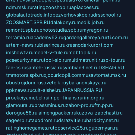
ndm.msk.ru
ratingzooshop.ru
apiaccess.ru
globalautotrade.info
bezverhovskoe.ru
drsschool.ru
ZOOSMART.SPB.RU
dalakony.ru
medikijob.ru
remontt.spb.ru
photostudia.spb.ru
myragon.ru
terramia.ru
academy62.ru
gardengallereya.ru
rti.com.ru
artem-news.ru
biserinca.ru
krasnodarkurort.com
imshowtv.ru
mebel-v-tule.ru
mobtopik.ru
pcsecurity.net.ru
tool-sib.ru
multimetrunit.ru
sp-tour.ru
fan-cs.ru
santeh-russia.ru
symbian9.net.ru
DSHAIR.RU
tmmotors.spb.ru
xjocuricopii.com
musavtomat.msk.ru
obustrojdom.ru
sovetcik.ru
ybaranovskaya.ru
ppknews.ru
cult-alshei.ru
JAPANRUSSIA.RU
proekciyamebel.ru
imper-finans.ru
rim.org.ru
glamourai.ru
brassminus.ru
zabor-pro.ru
ftn.pp.ru
dorogoe58.ru
laimengpacker.ru
kuzova-zapchasti.ru
sageerp.ru
taxodrom.ru
dsrazvitie.ru
hardcity.net.ru
ratinghomegames.ru
topservice25.ru
gubernyan.ru