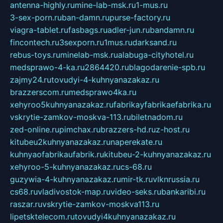
antenna-highly.ru
mine-lab-msk.ru
1-mus.ru
3-sex-porn.ru
ban-damn.ru
purse-factory.ru
viagra-tablet.ru
fasbags.ru
adler-jun.ru
bandamn.ru
fincontech.ru
3sexporn.ru
1mus.ru
darksand.ru
rebus-toys.ru
minelab-msk.ru
alabuga-cityhotel.ru
medsprawo-4-ka.ru
2864420.ru
blagodarenie-spb.ru
zajmy24.ru
tovudyi-4-kuhnyanazakaz.ru
brazzerscom.ru
medsprawo4ka.ru
xehyroo5kuhnyanazakaz.ru
fabrikayfabrikaefabrika.ru
vskrytie-zamkov-moskva-113.ru
biletnadom.ru
zed-online.ru
pimchax.ru
brazzers-hd.ru
z-host.ru
kitubeu2kuhnyanazakaz.ru
naperekate.ru
kuhnyaofabrikaufabrik.ru
kitubeu-2-kuhnyanazakaz.ru
xehyroo-5-kuhnyanazakaz.ru
cs-68.ru
guzywia-4-kuhnyanazakaz.ru
mir-tk.ru
vlknrussia.ru
cs68.ru
vladivostok-map.ru
video-seks.ru
bankaribi.ru
raszar.ru
vskrytie-zamkov-moskva113.ru
lipetsktelecom.ru
tovudyi4kuhnyanazakaz.ru