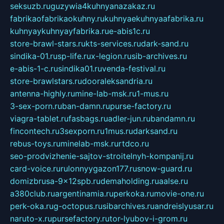
seksuzb.ru
guzywia4kuhnyanazakaz.ru
fabrikaofabrikaokuhny.ru
kuhnyaekuhnyaafabrika.ru
kuhnyaykuhnyayfabrika.ru
e-abis1c.ru
store-brawl-stars.ru
kts-services.ru
dark-sand.ru
sindika-01.ru
sp-life.ru
x-legion.ru
sib-archives.ru
e-abis-1-c.ru
sindika01.ru
venda-festival.ru
store-brawlstars.ru
dooraleksandria.ru
antenna-highly.ru
mine-lab-msk.ru
1-mus.ru
3-sex-porn.ru
ban-damn.ru
purse-factory.ru
viagra-tablet.ru
fasbags.ru
adler-jun.ru
bandamn.ru
fincontech.ru
3sexporn.ru
1mus.ru
darksand.ru
rebus-toys.ru
minelab-msk.ru
rtdco.ru
seo-prodvizhenie-sajtov-stroitelnyh-kompanij.ru
card-voice.ru
rulonnyygazon177.ru
snow-guard.ru
domizbrusa-9x12spb.ru
demaholding.ru
aalse.ru
a380club.ru
argentinamia.ru
perkoka.ru
movie-one.ru
perk-oka.ru
g-octopus.ru
sibarchives.ru
andreislyusar.ru
naruto-x.ru
pursefactory.ru
tor-lyubov-i-grom.ru