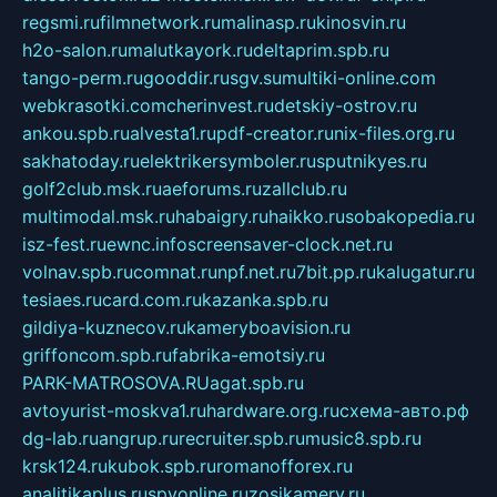
regsmi.ru
filmnetwork.ru
malinasp.ru
kinosvin.ru
h2o-salon.ru
malutkayork.ru
deltaprim.spb.ru
tango-perm.ru
gooddir.ru
sgv.su
multiki-online.com
webkrasotki.com
cherinvest.ru
detskiy-ostrov.ru
ankou.spb.ru
alvesta1.ru
pdf-creator.ru
nix-files.org.ru
sakhatoday.ru
elektrikersymboler.ru
sputnikyes.ru
golf2club.msk.ru
aeforums.ru
zallclub.ru
multimodal.msk.ru
habaigry.ru
haikko.ru
sobakopedia.ru
isz-fest.ru
ewnc.info
screensaver-clock.net.ru
volnav.spb.ru
comnat.ru
npf.net.ru
7bit.pp.ru
kalugatur.ru
tesiaes.ru
card.com.ru
kazanka.spb.ru
gildiya-kuznecov.ru
kameryboavision.ru
griffoncom.spb.ru
fabrika-emotsiy.ru
PARK-MATROSOVA.RU
agat.spb.ru
avtoyurist-moskva1.ru
hardware.org.ru
схема-авто.рф
dg-lab.ru
angrup.ru
recruiter.spb.ru
music8.spb.ru
krsk124.ru
kubok.spb.ru
romanofforex.ru
analitikaplus.ru
spyonline.ru
zosikamery.ru