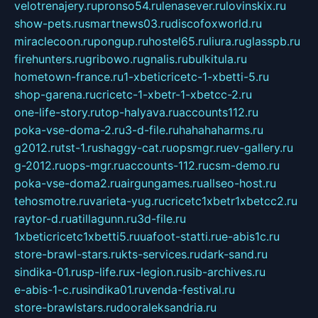
velotrenajery.ru
pronso54.ru
lenasever.ru
lovinskix.ru
show-pets.ru
smartnews03.ru
discofoxworld.ru
miraclecoon.ru
pongup.ru
hostel65.ru
liura.ru
glasspb.ru
firehunters.ru
gribowo.ru
gnalis.ru
bulkitula.ru
hometown-france.ru
1-xbeticricetc-1-xbetti-5.ru
shop-garena.ru
cricetc-1-xbetr-1-xbetcc-2.ru
one-life-story.ru
top-halyava.ru
accounts112.ru
poka-vse-doma-2.ru
3-d-file.ru
hahahaharms.ru
g2012.ru
tst-1.ru
shaggy-cat.ru
opsmgr.ru
ev-gallery.ru
g-2012.ru
ops-mgr.ru
accounts-112.ru
csm-demo.ru
poka-vse-doma2.ru
airgungames.ru
allseo-host.ru
tehosmotre.ru
varieta-yug.ru
cricetc1xbetr1xbetcc2.ru
raytor-d.ru
atillagunn.ru
3d-file.ru
1xbeticricetc1xbetti5.ru
uafoot-statti.ru
e-abis1c.ru
store-brawl-stars.ru
kts-services.ru
dark-sand.ru
sindika-01.ru
sp-life.ru
x-legion.ru
sib-archives.ru
e-abis-1-c.ru
sindika01.ru
venda-festival.ru
store-brawlstars.ru
dooraleksandria.ru