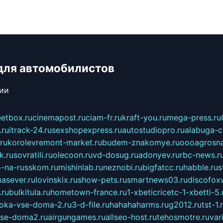
для автомобилистов
сии
eetbox.ru
cinemapost.ru
ciam-fr.ru
kraft-you.ru
mega-press.ru
.ru
itrack-24.ru
sexshopexpress.ru
autostudiopro.ru
alabuga-ci
ru
korolevremont-market.ru
budem-znakomye.ru
oooagrosna
k.ru
sovratili.ru
olecoon.ru
vd-dosug.ru
adonyev.ru
rbc-news.r
-na-russkom.ru
mishinlab.ru
neznobi.ru
bigfatcc.ru
habble.ru
s
nasever.ru
lovinskix.ru
show-pets.ru
smartnews03.ru
discofox
.ru
bulkitula.ru
hometown-france.ru
1-xbeticricetc-1-xbetti-5.
oka-vse-doma-2.ru
3-d-file.ru
hahahaharms.ru
g2012.ru
tst-1.
se-doma2.ru
airgungames.ru
allseo-host.ru
tehosmotre.ru
var