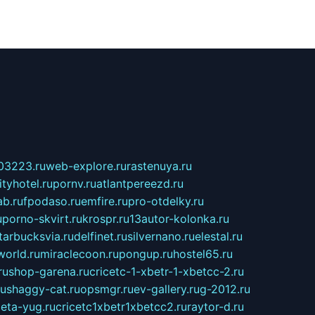
03223.ru
web-explore.ru
rastenuya.ru
tyhotel.ru
pornv.ru
atlantpereezd.ru
b.ru
fpodaso.ru
emfire.ru
pro-otdelky.ru
u
porno-skvirt.ru
krospr.ru
13autor-kolonka.ru
tarbucksvia.ru
delfinet.ru
silvernano.ru
elestal.ru
world.ru
miraclecoon.ru
pongup.ru
hostel65.ru
ru
shop-garena.ru
cricetc-1-xbetr-1-xbetcc-2.ru
ru
shaggy-cat.ru
opsmgr.ru
ev-gallery.ru
g-2012.ru
ieta-yug.ru
cricetc1xbetr1xbetcc2.ru
raytor-d.ru