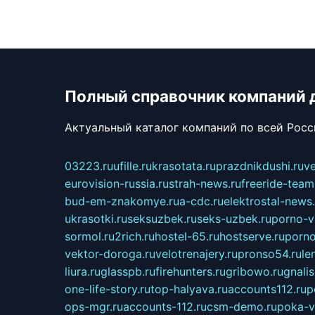
Полный справочник компаний 
Актуальный каталог компаний по всей Рос
03223.ru
ufille.ru
krasotata.ru
prazdnikdushi.ru
v
eurovision-russia.ru
strah-news.ru
freeride-team
bud-em-znakomye.ru
a-cdc.ru
elektrostal-news.
ukrasotki.ru
seksuzbek.ru
seks-uzbek.ru
porno-v
sormol.ru
2rich.ru
hostel-65.ru
hostserve.ru
porno
vektor-doroga.ru
velotrenajery.ru
pronso54.ru
le
liura.ru
glasspb.ru
firehunters.ru
gribowo.ru
gnalis
one-life-story.ru
top-halyava.ru
accounts112.ru
p
ops-mgr.ru
accounts-112.ru
csm-demo.ru
poka-v