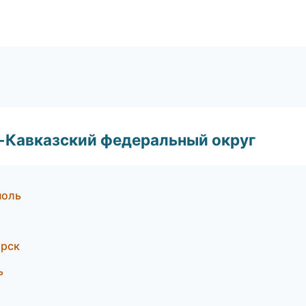
о-Кавказский федеральный округ
поль
орск
ь