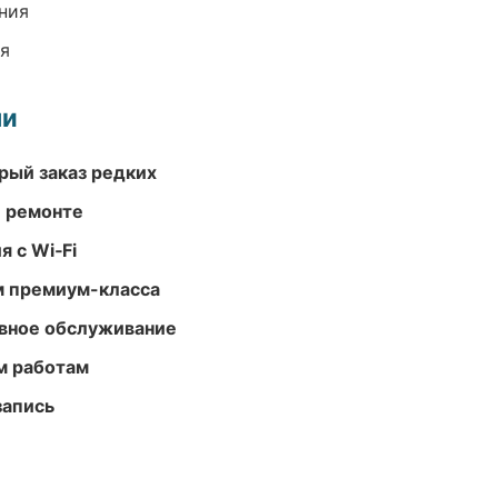
ния
ия
ми
рый заказ редких
и ремонте
 с Wi‑Fi
м премиум-класса
вное обслуживание
м работам
запись