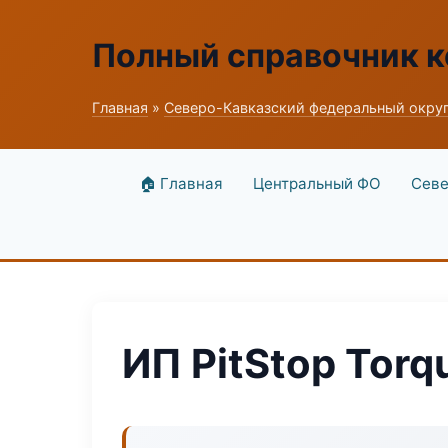
Полный справочник к
Главная
»
Северо-Кавказский федеральный окру
🏠 Главная
Центральный ФО
Севе
ИП PitStop Torq