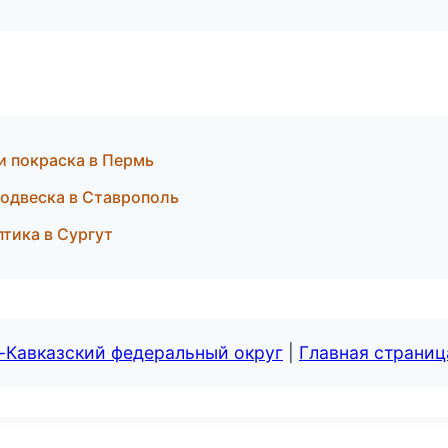
и покраска в Пермь
подвеска в Ставрополь
птика в Сургут
-Кавказский федеральный округ
|
Главная страниц