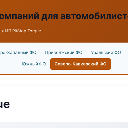
омпаний для автомобилист
г
» ИП PitStop Torque
ро-Западный ФО
Приволжский ФО
Уральский ФО
Южный ФО
Северо-Кавказский ФО
ue