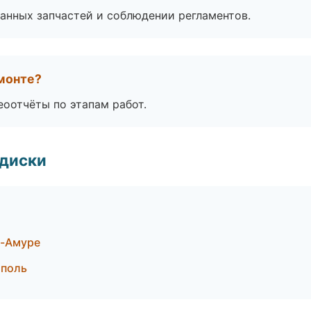
анных запчастей и соблюдении регламентов.
монте?
еоотчёты по этапам работ.
 диски
а-Амуре
ополь