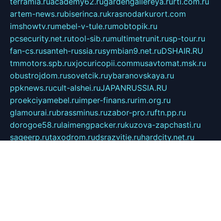
terramia.ru
academy62.ru
gardengallereya.ru
rti.com.ru
artem-news.ru
biserinca.ru
krasnodarkurort.com
imshowtv.ru
mebel-v-tule.ru
mobtopik.ru
pcsecurity.net.ru
tool-sib.ru
multimetrunit.ru
sp-tour.ru
fan-cs.ru
santeh-russia.ru
symbian9.net.ru
DSHAIR.RU
tmmotors.spb.ru
xjocuricopii.com
musavtomat.msk.ru
obustrojdom.ru
sovetcik.ru
ybaranovskaya.ru
ppknews.ru
cult-alshei.ru
JAPANRUSSIA.RU
proekciyamebel.ru
imper-finans.ru
rim.org.ru
glamourai.ru
brassminus.ru
zabor-pro.ru
ftn.pp.ru
dorogoe58.ru
laimengpacker.ru
kuzova-zapchasti.ru
sageerp.ru
taxodrom.ru
dsrazvitie.ru
hardcity.net.ru
ratinghomegames.ru
topservice25.ru
gubernyan.ru
gtglasslined.ru
ii4.ru
tssport.spb.ru
andorra24.com
blackwallstreet.ru
oboimos.ru
optim-doors.com.ru
ikuch.ru
nycr.org.ru
npa21.ru
vremya-ch.spb.ru
desert000.ru
ivtorgi.ru
ifiori.ru
catalog-statei.ru
dcv.org.ru
spetsmaster174.ru
ipkameryhiseeu.ru