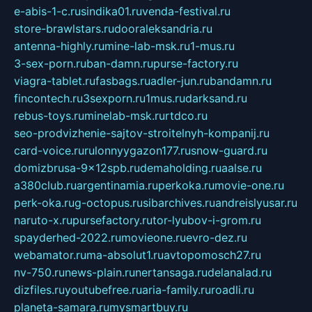
e-abis-1-c.ru
sindika01.ru
venda-festival.ru
store-brawlstars.ru
dooraleksandria.ru
antenna-highly.ru
mine-lab-msk.ru
1-mus.ru
3-sex-porn.ru
ban-damn.ru
purse-factory.ru
viagra-tablet.ru
fasbags.ru
adler-jun.ru
bandamn.ru
fincontech.ru
3sexporn.ru
1mus.ru
darksand.ru
rebus-toys.ru
minelab-msk.ru
rtdco.ru
seo-prodvizhenie-sajtov-stroitelnyh-kompanij.ru
card-voice.ru
rulonnyygazon177.ru
snow-guard.ru
domizbrusa-9x12spb.ru
demaholding.ru
aalse.ru
a380club.ru
argentinamia.ru
perkoka.ru
movie-one.ru
perk-oka.ru
g-octopus.ru
sibarchives.ru
andreislyusar.ru
naruto-x.ru
pursefactory.ru
tor-lyubov-i-grom.ru
spayderhed-2022.ru
movieone.ru
evro-dez.ru
webamator.ru
ma-absolut1.ru
avtopomosch27.ru
nv-750.ru
news-plain.ru
nertansaga.ru
delanalad.ru
dizfiles.ru
youtubefree.ru
aria-family.ru
roadli.ru
planeta-samara.ru
mysmartbuy.ru