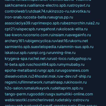
sakhcamera.ru
alliance-electro.spb.ru
stroyavt.ru
controlweb1.ru
tdsak74.ru
kinzozo-ru.ru
kvotka.ru
iron-snab.ru
costa-bella.ru
eugrus.pp.ru
associaciya39.ru
primexpo.spb.ru
bezmorchin.ru
ia2.ru
cpt21.ru
ispecspb.ru
regahost.ru
kolosok-elita.ru
tae-kwon.ru
consrio.com.ru
insiam.ru
avegainfo.ru
archery161.ru
bigencyclica.ru
vlast16.ru
korru.net
sarmiento.spb.su
extelopedia.ru
lammin-suo.spb.ru
iskatour.spb.ru
snpi.org.ru
running-line.ru
krygeva-spa.ru
chel.net.ru
rust-loco.ru
dugshop.ru
hl-beta.spb.ru
school494.spb.ru
mymubaby.ru
epoha-metalband.ru
ngr.spb.ru
rusgosnews.com
dieselvostok.ru
24hostel.msk.ru
w-dev.ru
f-ship.ru
regsmi.ru
filmnetwork.ru
malinasp.ru
kinosvin.ru
h2o-salon.ru
malutkayork.ru
deltaprim.spb.ru
tango-perm.ru
gooddir.ru
sgv.su
multiki-online.com
webkrasotki.com
cherinvest.ru
detskiy-ostrov.ru
ankou.spb.ru
alvesta1.ru
pdf-creator.ru
nix-files.org.ru