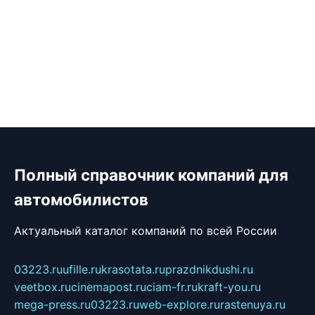
Полный справочник компаний для
автомобилистов
Актуальный каталог компаний по всей России
03223.ru
ufille.ru
krasotata.ru
prazdnikdushi.ru
veetbox.ru
cinemapost.ru
ciam-fr.ru
kraft-you.ru
mega-press.ru
03223.ru
web-explore.ru
rastenuya.ru