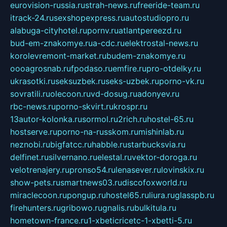
eurovision-russia.ru
strah-news.ru
freeride-team.ru
itrack-24.ru
sexshopexpress.ru
autostudiopro.ru
alabuga-cityhotel.ru
pornv.ru
atlantpereezd.ru
bud-em-znakomye.ru
a-cdc.ru
elektrostal-news.ru
korolevremont-market.ru
budem-znakomye.ru
oooagrosnab.ru
fpodaso.ru
emfire.ru
pro-otdelky.ru
ukrasotki.ru
seksuzbek.ru
seks-uzbek.ru
porno-vk.ru
sovratili.ru
olecoon.ru
vd-dosug.ru
adonyev.ru
rbc-news.ru
porno-skvirt.ru
krospr.ru
13autor-kolonka.ru
sormol.ru
2rich.ru
hostel-65.ru
hostserve.ru
porno-na-russkom.ru
mishinlab.ru
neznobi.ru
bigfatcc.ru
habble.ru
starbucksvia.ru
delfinet.ru
silvernano.ru
elestal.ru
vektor-doroga.ru
velotrenajery.ru
pronso54.ru
lenasever.ru
lovinskix.ru
show-pets.ru
smartnews03.ru
discofoxworld.ru
miraclecoon.ru
pongup.ru
hostel65.ru
liura.ru
glasspb.ru
firehunters.ru
gribowo.ru
gnalis.ru
bulkitula.ru
hometown-france.ru
1-xbeticricetc-1-xbetti-5.ru