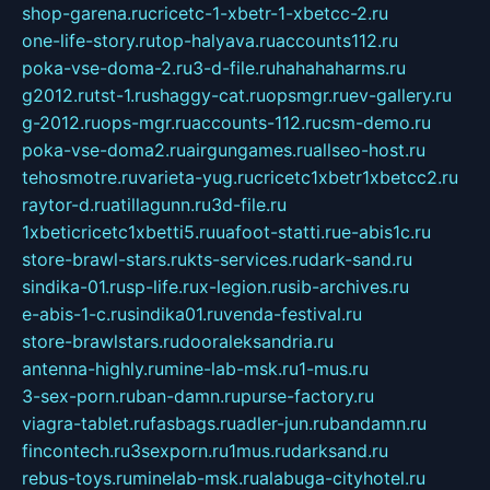
shop-garena.ru
cricetc-1-xbetr-1-xbetcc-2.ru
one-life-story.ru
top-halyava.ru
accounts112.ru
poka-vse-doma-2.ru
3-d-file.ru
hahahaharms.ru
g2012.ru
tst-1.ru
shaggy-cat.ru
opsmgr.ru
ev-gallery.ru
g-2012.ru
ops-mgr.ru
accounts-112.ru
csm-demo.ru
poka-vse-doma2.ru
airgungames.ru
allseo-host.ru
tehosmotre.ru
varieta-yug.ru
cricetc1xbetr1xbetcc2.ru
raytor-d.ru
atillagunn.ru
3d-file.ru
1xbeticricetc1xbetti5.ru
uafoot-statti.ru
e-abis1c.ru
store-brawl-stars.ru
kts-services.ru
dark-sand.ru
sindika-01.ru
sp-life.ru
x-legion.ru
sib-archives.ru
e-abis-1-c.ru
sindika01.ru
venda-festival.ru
store-brawlstars.ru
dooraleksandria.ru
antenna-highly.ru
mine-lab-msk.ru
1-mus.ru
3-sex-porn.ru
ban-damn.ru
purse-factory.ru
viagra-tablet.ru
fasbags.ru
adler-jun.ru
bandamn.ru
fincontech.ru
3sexporn.ru
1mus.ru
darksand.ru
rebus-toys.ru
minelab-msk.ru
alabuga-cityhotel.ru