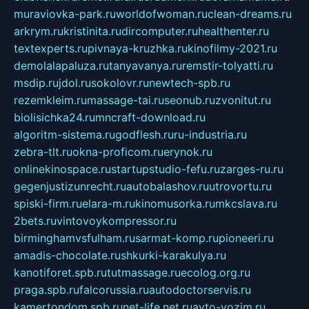
muraviovka-park.ru
worldofwoman.ru
clean-dreams.ru
arkrym.ru
kristinita.ru
dircomputer.ru
healthenter.ru
textexperts.ru
pivnaya-kruzhka.ru
kinofilmy-2021.ru
demolalapaluza.ru
tanyavanya.ru
remstir-tolyatti.ru
msdip.ru
jdol.ru
sokolovr.ru
newtech-spb.ru
rezemkleim.ru
massage-tai.ru
seonub.ru
zvonitut.ru
biolisichka24.ru
mncraft-download.ru
algoritm-sistema.ru
godflesh.ru
ru-industria.ru
zebra-tlt.ru
okna-proficom.ru
erynok.ru
onlinekinospace.ru
startupstudio-fefu.ru
zarges-ru.ru
gegenjustizunrecht.ru
autobalashov.ru
utrovortu.ru
spiski-firm.ru
elara-m.ru
kinomusorka.ru
mkcslava.ru
2bets.ru
vintovoykompressor.ru
birminghamvsfulham.ru
sarmat-komp.ru
pioneeri.ru
amadis-chocolate.ru
shkurki-karakulya.ru
kanotiforet.spb.ru
tutmassage.ru
ecolog.org.ru
praga.spb.ru
falcorussia.ru
autodoctorservis.ru
kamertondom.spb.ru
net-life.net.ru
avto-vozim.ru