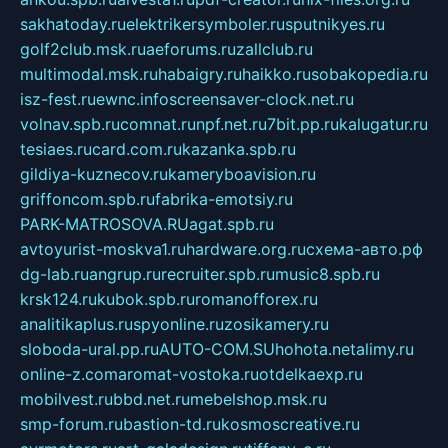
sakhatoday.ru
elektrikersymboler.ru
sputnikyes.ru
golf2club.msk.ru
aeforums.ru
zallclub.ru
multimodal.msk.ru
habaigry.ru
haikko.ru
sobakopedia.ru
isz-fest.ru
ewnc.info
screensaver-clock.net.ru
volnav.spb.ru
comnat.ru
npf.net.ru
7bit.pp.ru
kalugatur.ru
tesiaes.ru
card.com.ru
kazanka.spb.ru
gildiya-kuznecov.ru
kameryboavision.ru
griffoncom.spb.ru
fabrika-emotsiy.ru
PARK-MATROSOVA.RU
agat.spb.ru
avtoyurist-moskva1.ru
hardware.org.ru
схема-авто.рф
dg-lab.ru
angrup.ru
recruiter.spb.ru
music8.spb.ru
krsk124.ru
kubok.spb.ru
romanofforex.ru
analitikaplus.ru
spyonline.ru
zosikamery.ru
sloboda-ural.pp.ru
AUTO-COM.SU
hohota.net
alimy.ru
online-z.com
aromat-vostoka.ru
otdelkaexp.ru
mobilvest.ru
bbd.net.ru
mebelshop.msk.ru
smp-forum.ru
bastion-td.ru
kosmoscreative.ru