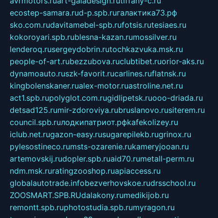
avrmotors.ru
art-galadesign.ru
tiffany-c.ru
ecostep-samara.ru
d-p.spb.ru
галактика73.рф
sko.com.ru
davitamebel-spb.ru
fotsis.ru
tesiaes.ru
kokoroyari.spb.ru
blesna-kazan.ru
mossilver.ru
lenderoq.ru
sergeydobrin.ru
tochkazvuka.msk.ru
people-of-art.ru
bezzubova.ru
clubtibet.ru
orior-aks.ru
dynamoauto.ru
szk-favorit.ru
carlines.ru
flatnsk.ru
kingbolenskaner.ru
alex-motor.ru
astroline.net.ru
act1.spb.ru
polyglot.com.ru
gidlipetsk.ru
ooo-driada.ru
detsad125.ru
mir-zdoroviya.ru
bruslanovo.ru
siterem.ru
council.spb.ru
лодкипатриот.рф
kafekolizey.ru
iclub.net.ru
gazon-easy.ru
sugarepilekb.ru
grinox.ru
pylesostineco.ru
msts-ozarenie.ru
kameryjooan.ru
artemovskij.ru
dopler.spb.ru
aid70.ru
metall-perm.ru
ndm.msk.ru
ratingzooshop.ru
apiaccess.ru
globalautotrade.info
bezverhovskoe.ru
drsschool.ru
ZOOSMART.SPB.RU
dalakony.ru
medikijob.ru
remontt.spb.ru
photostudia.spb.ru
myragon.ru