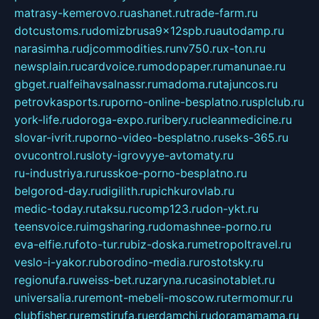
matrasy-kemerovo.ru
ashanet.ru
trade-farm.ru
dotcustoms.ru
domizbrusa9x12spb.ru
autodamp.ru
narasimha.ru
djcommodities.ru
nv750.ru
x-ton.ru
newsplain.ru
cardvoice.ru
modopaper.ru
manunae.ru
gbget.ru
alfeihavsalnassr.ru
madoma.ru
tajuncos.ru
petrovkasports.ru
porno-online-besplatno.ru
splclub.ru
york-life.ru
doroga-expo.ru
ribery.ru
cleanmedicine.ru
slovar-ivrit.ru
porno-video-besplatno.ru
seks-365.ru
ovucontrol.ru
sloty-igrovyye-avtomaty.ru
ru-industriya.ru
russkoe-porno-besplatno.ru
belgorod-day.ru
digilith.ru
pichkurovlab.ru
medic-today.ru
taksu.ru
comp123.ru
don-ykt.ru
teensvoice.ru
imgsharing.ru
domashnee-porno.ru
eva-elfie.ru
foto-tur.ru
biz-doska.ru
metropoltravel.ru
veslo-i-yakor.ru
borodino-media.ru
rostotsky.ru
regionufa.ru
weiss-bet.ru
zaryna.ru
casinotablet.ru
universalia.ru
remont-mebeli-moscow.ru
termomur.ru
clubfisher.ru
remstirufa.ru
erdamchi.ru
doramamama.ru