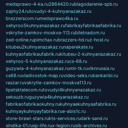
medsprawo-4-ka.ru
2864420.ru
blagodarenie-spb.ru
zajmy24.ru
tovudyi-4-kuhnyanazakaz.ru
brazzerscom.ru
medsprawo4ka.ru
xehyroo5kuhnyanazakaz.ru
fabrikayfabrikaefabrika.ru
vskrytie-zamkov-moskva-113.ru
biletnadom.ru
zed-online.ru
pimchax.ru
brazzers-hd.ru
z-host.ru
kitubeu2kuhnyanazakaz.ru
naperekate.ru
kuhnyaofabrikaufabrik.ru
kitubeu-2-kuhnyanazakaz.ru
xehyroo-5-kuhnyanazakaz.ru
cs-68.ru
guzywia-4-kuhnyanazakaz.ru
mir-tk.ru
vlknrussia.ru
cs68.ru
vladivostok-map.ru
video-seks.ru
bankaribi.ru
raszar.ru
vskrytie-zamkov-moskva113.ru
lipetsktelecom.ru
tovudyi4kuhnyanazakaz.ru
seksuzb.ru
guzywia4kuhnyanazakaz.ru
fabrikaofabrikaokuhny.ru
kuhnyaekuhnyaafabrika.ru
kuhnyaykuhnyayfabrika.ru
e-abis1c.ru
store-brawl-stars.ru
kts-services.ru
dark-sand.ru
sindika-01.ru
sp-life.ru
x-legion.ru
sib-archives.ru