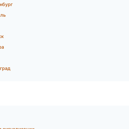
нбург
оль
ск
ра
нград