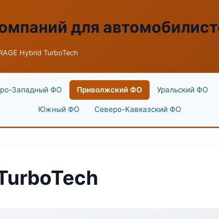
омпаний для автомобилист
AGE Hybrid TurboTech
ро-Западный ФО
Приволжский ФО
Уральский ФО
Южный ФО
Северо-Кавказский ФО
TurboTech