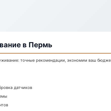
вание в Пермь
уживание: точные рекомендации, экономим ваш бюджет
ибровка датчиков
темы
нтов