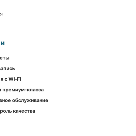
ия
ми
меты
запись
 с Wi‑Fi
м премиум-класса
вное обслуживание
роль качества