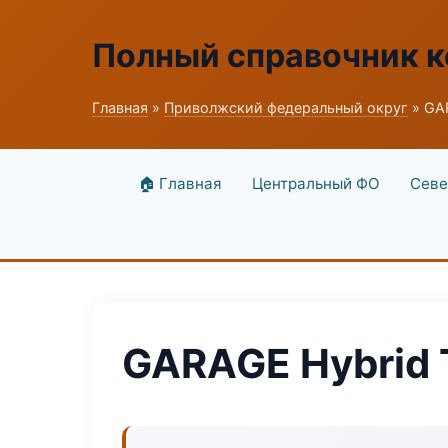
Полный справочник к
Главная
»
Приволжский федеральный округ
» GAR
🏠 Главная
Центральный ФО
Севе
GARAGE Hybrid 