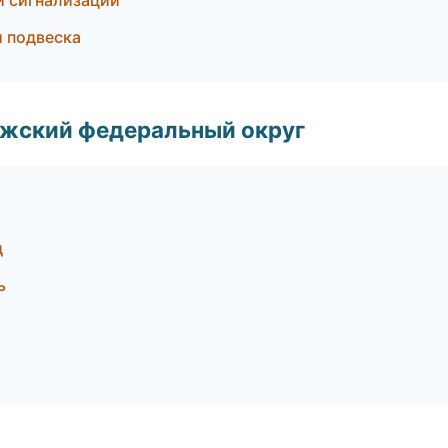
и сигнализации
и подвеска
лжский федеральный округ
д
ь