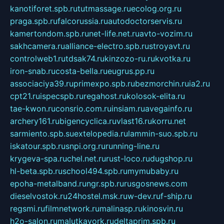
kanotiforet.spb.ru
tutmassage.ru
ecolog.org.ru
praga.spb.ru
falcorussia.ru
autodoctorservis.ru
kamertondom.spb.ru
net-life.net.ru
avto-vozim.ru
sakhcamera.ru
alliance-electro.spb.ru
stroyavt.ru
controlweb1.ru
tdsak74.ru
kinzozo-ru.ru
kvotka.ru
iron-snab.ru
costa-bella.ru
eugrus.pp.ru
associaciya39.ru
primexpo.spb.ru
bezmorchin.ru
ia2.ru
cpt21.ru
ispecspb.ru
regahost.ru
kolosok-elita.ru
tae-kwon.ru
consrio.com.ru
insiam.ru
avegainfo.ru
archery161.ru
bigencyclica.ru
vlast16.ru
korru.net
sarmiento.spb.su
extelopedia.ru
lammin-suo.spb.ru
iskatour.spb.ru
snpi.org.ru
running-line.ru
krygeva-spa.ru
chel.net.ru
rust-loco.ru
dugshop.ru
hl-beta.spb.ru
school494.spb.ru
mymubaby.ru
epoha-metalband.ru
ngr.spb.ru
rusgosnews.com
dieselvostok.ru
24hostel.msk.ru
w-dev.ru
f-ship.ru
regsmi.ru
filmnetwork.ru
malinasp.ru
kinosvin.ru
h2o-salon.ru
malutkayork.ru
deltaprim.spb.ru