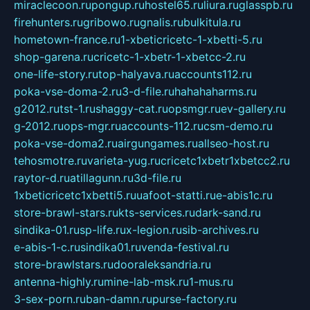
miraclecoon.ru
pongup.ru
hostel65.ru
liura.ru
glasspb.ru
firehunters.ru
gribowo.ru
gnalis.ru
bulkitula.ru
hometown-france.ru
1-xbeticricetc-1-xbetti-5.ru
shop-garena.ru
cricetc-1-xbetr-1-xbetcc-2.ru
one-life-story.ru
top-halyava.ru
accounts112.ru
poka-vse-doma-2.ru
3-d-file.ru
hahahaharms.ru
g2012.ru
tst-1.ru
shaggy-cat.ru
opsmgr.ru
ev-gallery.ru
g-2012.ru
ops-mgr.ru
accounts-112.ru
csm-demo.ru
poka-vse-doma2.ru
airgungames.ru
allseo-host.ru
tehosmotre.ru
varieta-yug.ru
cricetc1xbetr1xbetcc2.ru
raytor-d.ru
atillagunn.ru
3d-file.ru
1xbeticricetc1xbetti5.ru
uafoot-statti.ru
e-abis1c.ru
store-brawl-stars.ru
kts-services.ru
dark-sand.ru
sindika-01.ru
sp-life.ru
x-legion.ru
sib-archives.ru
e-abis-1-c.ru
sindika01.ru
venda-festival.ru
store-brawlstars.ru
dooraleksandria.ru
antenna-highly.ru
mine-lab-msk.ru
1-mus.ru
3-sex-porn.ru
ban-damn.ru
purse-factory.ru