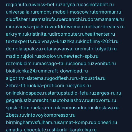
regionufa.ru
weiss-bet.ru
zaryna.ru
casinotablet.ru
universalia.ru
remont-mebeli-moscow.ru
termomur.ru
clubfisher.ru
remstirufa.ru
erdamchi.ru
doramamama.ru
muraviovka-park.ru
worldofwoman.ru
clean-dreams.ru
arkrym.ru
kristinita.ru
dircomputer.ru
healthenter.ru
textexperts.ru
pivnaya-kruzhka.ru
kinofilmy-2021.ru
demolalapaluza.ru
tanyavanya.ru
remstir-tolyatti.ru
msdip.ru
jdol.ru
sokolovr.ru
newtech-spb.ru
rezemkleim.ru
massage-tai.ru
seonub.ru
zvonitut.ru
biolisichka24.ru
mncraft-download.ru
algoritm-sistema.ru
godflesh.ru
ru-industria.ru
zebra-tlt.ru
okna-proficom.ru
erynok.ru
onlinekinospace.ru
startupstudio-fefu.ru
zarges-ru.ru
gegenjustizunrecht.ru
autobalashov.ru
utrovortu.ru
spiski-firm.ru
elara-m.ru
kinomusorka.ru
mkcslava.ru
2bets.ru
vintovoykompressor.ru
birminghamvsfulham.ru
sarmat-komp.ru
pioneeri.ru
amadis-chocolate.ru
shkurki-karakulya.ru