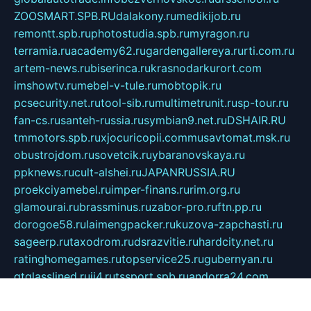
ZOOSMART.SPB.RU
dalakony.ru
medikijob.ru
remontt.spb.ru
photostudia.spb.ru
myragon.ru
terramia.ru
academy62.ru
gardengallereya.ru
rti.com.ru
artem-news.ru
biserinca.ru
krasnodarkurort.com
imshowtv.ru
mebel-v-tule.ru
mobtopik.ru
pcsecurity.net.ru
tool-sib.ru
multimetrunit.ru
sp-tour.ru
fan-cs.ru
santeh-russia.ru
symbian9.net.ru
DSHAIR.RU
tmmotors.spb.ru
xjocuricopii.com
musavtomat.msk.ru
obustrojdom.ru
sovetcik.ru
ybaranovskaya.ru
ppknews.ru
cult-alshei.ru
JAPANRUSSIA.RU
proekciyamebel.ru
imper-finans.ru
rim.org.ru
glamourai.ru
brassminus.ru
zabor-pro.ru
ftn.pp.ru
dorogoe58.ru
laimengpacker.ru
kuzova-zapchasti.ru
sageerp.ru
taxodrom.ru
dsrazvitie.ru
hardcity.net.ru
ratinghomegames.ru
topservice25.ru
gubernyan.ru
gtglasslined.ru
ii4.ru
tssport.spb.ru
andorra24.com
blackwallstreet.ru
oboimos.ru
optim-doors.com.ru
ikuch.ru
nycr.org.ru
npa21.ru
vremya-ch.spb.ru