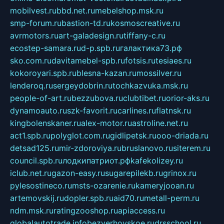
mobilvest.ru
bbd.net.ru
mebelshop.msk.ru
smp-forum.ru
bastion-td.ru
kosmoscreative.ru
avrmotors.ru
art-galadesign.ru
tiffany-c.ru
ecostep-samara.ru
d-p.spb.ru
галактика73.рф
sko.com.ru
davitamebel-spb.ru
fotsis.ru
tesiaes.ru
kokoroyari.spb.ru
blesna-kazan.ru
mossilver.ru
lenderoq.ru
sergeydobrin.ru
tochkazvuka.msk.ru
people-of-art.ru
bezzubova.ru
clubtibet.ru
orior-aks.ru
dynamoauto.ru
szk-favorit.ru
carlines.ru
flatnsk.ru
kingbolenskaner.ru
alex-motor.ru
astroline.net.ru
act1.spb.ru
polyglot.com.ru
gidlipetsk.ru
ooo-driada.ru
detsad125.ru
mir-zdoroviya.ru
bruslanovo.ru
siterem.ru
council.spb.ru
лодкипатриот.рф
kafekolizey.ru
iclub.net.ru
gazon-easy.ru
sugarepilekb.ru
grinox.ru
pylesostineco.ru
msts-ozarenie.ru
kameryjooan.ru
artemovskij.ru
dopler.spb.ru
aid70.ru
metall-perm.ru
ndm.msk.ru
ratingzooshop.ru
apiaccess.ru
globalautotrade.info
bezverhovskoe.ru
drsschool.ru