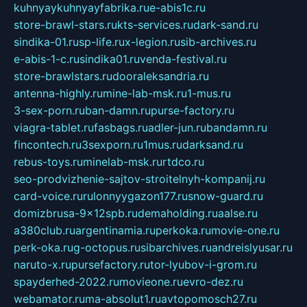
kuhnyaykuhnyayfabrika.ru
e-abis1c.ru
store-brawl-stars.ru
kts-services.ru
dark-sand.ru
sindika-01.ru
sp-life.ru
x-legion.ru
sib-archives.ru
e-abis-1-c.ru
sindika01.ru
venda-festival.ru
store-brawlstars.ru
dooraleksandria.ru
antenna-highly.ru
mine-lab-msk.ru
1-mus.ru
3-sex-porn.ru
ban-damn.ru
purse-factory.ru
viagra-tablet.ru
fasbags.ru
adler-jun.ru
bandamn.ru
fincontech.ru
3sexporn.ru
1mus.ru
darksand.ru
rebus-toys.ru
minelab-msk.ru
rtdco.ru
seo-prodvizhenie-sajtov-stroitelnyh-kompanij.ru
card-voice.ru
rulonnyygazon177.ru
snow-guard.ru
domizbrusa-9x12spb.ru
demaholding.ru
aalse.ru
a380club.ru
argentinamia.ru
perkoka.ru
movie-one.ru
perk-oka.ru
g-octopus.ru
sibarchives.ru
andreislyusar.ru
naruto-x.ru
pursefactory.ru
tor-lyubov-i-grom.ru
spayderhed-2022.ru
movieone.ru
evro-dez.ru
webamator.ru
ma-absolut1.ru
avtopomosch27.ru