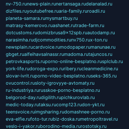
nv-750.ru
news-plain.ru
nertansaga.ru
delanalad.ru
dizfiles.ru
youtubefree.ru
aria-family.ru
roadli.ru
planeta-samara.ru
mysmartbuy.ru
matrasy-kemerovo.ru
ashanet.ru
trade-farm.ru
dotcustoms.ru
domizbrusa9x12spb.ru
autodamp.ru
narasimha.ru
djcommodities.ru
nv750.ru
x-ton.ru
newsplain.ru
cardvoice.ru
modopaper.ru
manunae.ru
gbget.ru
alfeihavsalnassr.ru
madoma.ru
tajuncos.ru
petrovkasports.ru
porno-online-besplatno.ru
splclub.ru
york-life.ru
doroga-expo.ru
ribery.ru
cleanmedicine.ru
slovar-ivrit.ru
porno-video-besplatno.ru
seks-365.ru
ovucontrol.ru
sloty-igrovyye-avtomaty.ru
ru-industriya.ru
russkoe-porno-besplatno.ru
belgorod-day.ru
digilith.ru
pichkurovlab.ru
medic-today.ru
taksu.ru
comp123.ru
don-ykt.ru
teensvoice.ru
imgsharing.ru
domashnee-porno.ru
eva-elfie.ru
foto-tur.ru
biz-doska.ru
metropoltravel.ru
veslo-i-yakor.ru
borodino-media.ru
rostotsky.ru