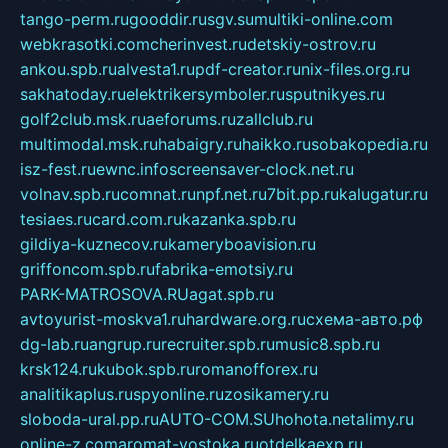
tango-perm.ru
gooddir.ru
sgv.su
multiki-online.com
webkrasotki.com
cherinvest.ru
detskiy-ostrov.ru
ankou.spb.ru
alvesta1.ru
pdf-creator.ru
nix-files.org.ru
sakhatoday.ru
elektrikersymboler.ru
sputnikyes.ru
golf2club.msk.ru
aeforums.ru
zallclub.ru
multimodal.msk.ru
habaigry.ru
haikko.ru
sobakopedia.ru
isz-fest.ru
ewnc.info
screensaver-clock.net.ru
volnav.spb.ru
comnat.ru
npf.net.ru
7bit.pp.ru
kalugatur.ru
tesiaes.ru
card.com.ru
kazanka.spb.ru
gildiya-kuznecov.ru
kameryboavision.ru
griffoncom.spb.ru
fabrika-emotsiy.ru
PARK-MATROSOVA.RU
agat.spb.ru
avtoyurist-moskva1.ru
hardware.org.ru
схема-авто.рф
dg-lab.ru
angrup.ru
recruiter.spb.ru
music8.spb.ru
krsk124.ru
kubok.spb.ru
romanofforex.ru
analitikaplus.ru
spyonline.ru
zosikamery.ru
sloboda-ural.pp.ru
AUTO-COM.SU
hohota.net
alimy.ru
online-z.com
aromat-vostoka.ru
otdelkaexp.ru