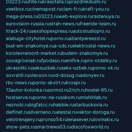
03223.ru
ufille.ru
krasotata.ru
prazdnikdushi.ru
veetbox.ru
cinemapost.ru
ciam-fr.ru
kraft-you.ru
mega-press.ru
03223.ru
web-explore.ru
rastenuya.ru
eurovision-russia.ru
strah-news.ru
freeride-team.ru
itrack-24.ru
sexshopexpress.ru
autostudiopro.ru
alabuga-cityhotel.ru
pornv.ru
atlantpereezd.ru
bud-em-znakomye.ru
a-cdc.ru
elektrostal-news.ru
korolevremont-market.ru
budem-znakomye.ru
oooagrosnab.ru
fpodaso.ru
emfire.ru
pro-otdelky.ru
ukrasotki.ru
seksuzbek.ru
seks-uzbek.ru
porno-vk.ru
sovratili.ru
olecoon.ru
vd-dosug.ru
adonyev.ru
rbc-news.ru
porno-skvirt.ru
krospr.ru
13autor-kolonka.ru
sormol.ru
2rich.ru
hostel-65.ru
hostserve.ru
porno-na-russkom.ru
mishinlab.ru
neznobi.ru
bigfatcc.ru
habble.ru
starbucksvia.ru
delfinet.ru
silvernano.ru
elestal.ru
vektor-doroga.ru
velotrenajery.ru
pronso54.ru
lenasever.ru
lovinskix.ru
show-pets.ru
smartnews03.ru
discofoxworld.ru