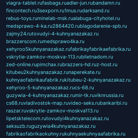
viagra-tablet.ru
fasbags.ru
adler-jun.ru
bandamn.ru
fincontech.ru
3sexporn.ru
1mus.ru
darksand.ru
rebus-toys.ru
minelab-msk.ru
alabuga-cityhotel.ru
medsprawo-4-ka.ru
2864420.ru
blagodarenie-spb.ru
zajmy24.ru
tovudyi-4-kuhnyanazakaz.ru
brazzerscom.ru
medsprawo4ka.ru
xehyroo5kuhnyanazakaz.ru
fabrikayfabrikaefabrika.ru
vskrytie-zamkov-moskva-113.ru
biletnadom.ru
zed-online.ru
pimchax.ru
brazzers-hd.ru
z-host.ru
kitubeu2kuhnyanazakaz.ru
naperekate.ru
kuhnyaofabrikaufabrik.ru
kitubeu-2-kuhnyanazakaz.ru
xehyroo-5-kuhnyanazakaz.ru
cs-68.ru
guzywia-4-kuhnyanazakaz.ru
mir-tk.ru
vlknrussia.ru
cs68.ru
vladivostok-map.ru
video-seks.ru
bankaribi.ru
raszar.ru
vskrytie-zamkov-moskva113.ru
lipetsktelecom.ru
tovudyi4kuhnyanazakaz.ru
seksuzb.ru
guzywia4kuhnyanazakaz.ru
fabrikaofabrikaokuhny.ru
kuhnyaekuhnyaafabrika.ru