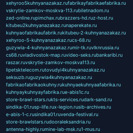
xehyroo5kuhnyanazakaz.ru
fabrikayfabrikaefabrika.ru
vskrytie-zamkov-moskva-113.ru
biletnadom.ru
zed-online.ru
pimchax.ru
brazzers-hd.ru
z-host.ru
kitubeu2kuhnyanazakaz.ru
naperekate.ru
kuhnyaofabrikaufabrik.ru
kitubeu-2-kuhnyanazakaz.ru
xehyroo-5-kuhnyanazakaz.ru
cs-68.ru
guzywia-4-kuhnyanazakaz.ru
mir-tk.ru
vlknrussia.ru
cs68.ru
vladivostok-map.ru
video-seks.ru
bankaribi.ru
raszar.ru
vskrytie-zamkov-moskva113.ru
lipetsktelecom.ru
tovudyi4kuhnyanazakaz.ru
seksuzb.ru
guzywia4kuhnyanazakaz.ru
fabrikaofabrikaokuhny.ru
kuhnyaekuhnyaafabrika.ru
kuhnyaykuhnyayfabrika.ru
e-abis1c.ru
store-brawl-stars.ru
kts-services.ru
dark-sand.ru
sindika-01.ru
sp-life.ru
x-legion.ru
sib-archives.ru
e-abis-1-c.ru
sindika01.ru
venda-festival.ru
store-brawlstars.ru
dooraleksandria.ru
antenna-highly.ru
mine-lab-msk.ru
1-mus.ru