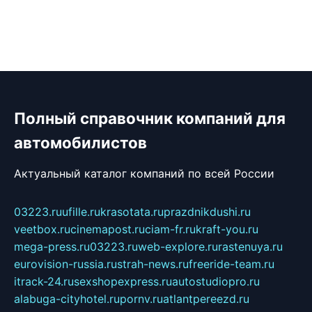
Полный справочник компаний для
автомобилистов
Актуальный каталог компаний по всей России
03223.ru
ufille.ru
krasotata.ru
prazdnikdushi.ru
veetbox.ru
cinemapost.ru
ciam-fr.ru
kraft-you.ru
mega-press.ru
03223.ru
web-explore.ru
rastenuya.ru
eurovision-russia.ru
strah-news.ru
freeride-team.ru
itrack-24.ru
sexshopexpress.ru
autostudiopro.ru
alabuga-cityhotel.ru
pornv.ru
atlantpereezd.ru