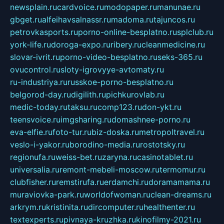
newsplain.ru
cardvoice.ru
modopaper.ru
manunae.ru
gbget.ru
alfeihavsalnassr.ru
madoma.ru
tajuncos.ru
petrovkasports.ru
porno-online-besplatno.ru
splclub.ru
york-life.ru
doroga-expo.ru
ribery.ru
cleanmedicine.ru
slovar-ivrit.ru
porno-video-besplatno.ru
seks-365.ru
ovucontrol.ru
sloty-igrovyye-avtomaty.ru
ru-industriya.ru
russkoe-porno-besplatno.ru
belgorod-day.ru
digilith.ru
pichkurovlab.ru
medic-today.ru
taksu.ru
comp123.ru
don-ykt.ru
teensvoice.ru
imgsharing.ru
domashnee-porno.ru
eva-elfie.ru
foto-tur.ru
biz-doska.ru
metropoltravel.ru
veslo-i-yakor.ru
borodino-media.ru
rostotsky.ru
regionufa.ru
weiss-bet.ru
zaryna.ru
casinotablet.ru
universalia.ru
remont-mebeli-moscow.ru
termomur.ru
clubfisher.ru
remstirufa.ru
erdamchi.ru
doramamama.ru
muraviovka-park.ru
worldofwoman.ru
clean-dreams.ru
arkrym.ru
kristinita.ru
dircomputer.ru
healthenter.ru
textexperts.ru
pivnaya-kruzhka.ru
kinofilmy-2021.ru