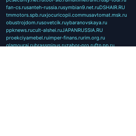
fan-cs.ru
santeh-russia.ru
symbian9.net.ru
DSHAIR.RU
tmmotors.spb.ru
xjocuricopii.com
musavtomat.msk.ru
obustrojdom.ru
sovetcik.ru
ybaranovskaya.ru
ppknews.ru
cult-alshei.ru
JAPANRUSSIA.RU
proekciyamebel.ru
imper-finans.ru
rim.org.ru
glamourai.ru
brassminus.ru
zabor-pro.ru
ftn.pp.ru
dorogoe58.ru
laimengpacker.ru
kuzova-zapchasti.ru
sageerp.ru
taxodrom.ru
dsrazvitie.ru
hardcity.net.ru
ratinghomegames.ru
topservice25.ru
gubernyan.ru
gtglasslined.ru
ii4.ru
tssport.spb.ru
andorra24.com
blackwallstreet.ru
oboimos.ru
optim-doors.com.ru
ikuch.ru
nycr.org.ru
npa21.ru
vremya-ch.spb.ru
desert000.ru
ivtorgi.ru
ifiori.ru
catalog-statei.ru
dcv.org.ru
spetsmaster174.ru
ipkameryhiseeu.ru
dum26.ru
ruspol.spb.ru
fr-opendp.ru
kam-solnyshko.ru
cheyenne-arapaho.ru
sevzapmetal.spb.ru
ted-lapidus.spb.ru
parasite-eliminator.ru