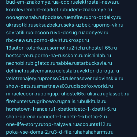
bud-em-znakomye.ru
a-cdc.ru
elektrostal-news.ru
korolevremont-market.ru
budem-znakomye.ru
oooagrosnab.ru
fpodaso.ru
emfire.ru
pro-otdelky.ru
ukrasotki.ru
seksuzbek.ru
seks-uzbek.ru
porno-vk.ru
sovratili.ru
olecoon.ru
vd-dosug.ru
adonyev.ru
rbc-news.ru
porno-skvirt.ru
krospr.ru
13autor-kolonka.ru
sormol.ru
2rich.ru
hostel-65.ru
hostserve.ru
porno-na-russkom.ru
mishinlab.ru
neznobi.ru
bigfatcc.ru
habble.ru
starbucksvia.ru
delfinet.ru
silvernano.ru
elestal.ru
vektor-doroga.ru
velotrenajery.ru
pronso54.ru
lenasever.ru
lovinskix.ru
show-pets.ru
smartnews03.ru
discofoxworld.ru
miraclecoon.ru
pongup.ru
hostel65.ru
liura.ru
glasspb.ru
firehunters.ru
gribowo.ru
gnalis.ru
bulkitula.ru
hometown-france.ru
1-xbeticricetc-1-xbetti-5.ru
shop-garena.ru
cricetc-1-xbetr-1-xbetcc-2.ru
one-life-story.ru
top-halyava.ru
accounts112.ru
poka-vse-doma-2.ru
3-d-file.ru
hahahaharms.ru