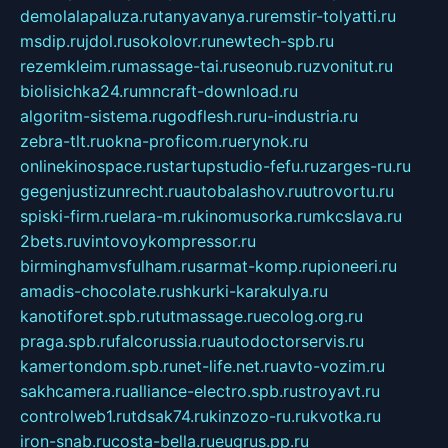
demolalapaluza.ru
tanyavanya.ru
remstir-tolyatti.ru
msdip.ru
jdol.ru
sokolovr.ru
newtech-spb.ru
rezemkleim.ru
massage-tai.ru
seonub.ru
zvonitut.ru
biolisichka24.ru
mncraft-download.ru
algoritm-sistema.ru
godflesh.ru
ru-industria.ru
zebra-tlt.ru
okna-proficom.ru
erynok.ru
onlinekinospace.ru
startupstudio-fefu.ru
zarges-ru.ru
gegenjustizunrecht.ru
autobalashov.ru
utrovortu.ru
spiski-firm.ru
elara-m.ru
kinomusorka.ru
mkcslava.ru
2bets.ru
vintovoykompressor.ru
birminghamvsfulham.ru
sarmat-komp.ru
pioneeri.ru
amadis-chocolate.ru
shkurki-karakulya.ru
kanotiforet.spb.ru
tutmassage.ru
ecolog.org.ru
praga.spb.ru
falcorussia.ru
autodoctorservis.ru
kamertondom.spb.ru
net-life.net.ru
avto-vozim.ru
sakhcamera.ru
alliance-electro.spb.ru
stroyavt.ru
controlweb1.ru
tdsak74.ru
kinzozo-ru.ru
kvotka.ru
iron-snab.ru
costa-bella.ru
eugrus.pp.ru