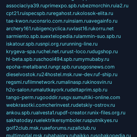
associaciya39.ru
primexpo.spb.ru
bezmorchin.ru
ia2.ru
cpt21.ru
ispecspb.ru
regahost.ru
kolosok-elita.ru
tae-kwon.ru
consrio.com.ru
insiam.ru
avegainfo.ru
archery161.ru
bigencyclica.ru
vlast16.ru
korru.net
sarmiento.spb.su
extelopedia.ru
lammin-suo.spb.ru
iskatour.spb.ru
snpi.org.ru
running-line.ru
krygeva-spa.ru
chel.net.ru
rust-loco.ru
dugshop.ru
hl-beta.spb.ru
school494.spb.ru
mymubaby.ru
epoha-metalband.ru
ngr.spb.ru
rusgosnews.com
dieselvostok.ru
24hostel.msk.ru
w-dev.ru
f-ship.ru
regsmi.ru
filmnetwork.ru
malinasp.ru
kinosvin.ru
h2o-salon.ru
malutkayork.ru
deltaprim.spb.ru
tango-perm.ru
gooddir.ru
sgv.su
multiki-online.com
webkrasotki.com
cherinvest.ru
detskiy-ostrov.ru
ankou.spb.ru
alvesta1.ru
pdf-creator.ru
nix-files.org.ru
sakhatoday.ru
elektrikersymboler.ru
sputnikyes.ru
golf2club.msk.ru
aeforums.ru
zallclub.ru
multimodal.msk.ru
habaigry.ru
haikko.ru
sobakopedia.ru