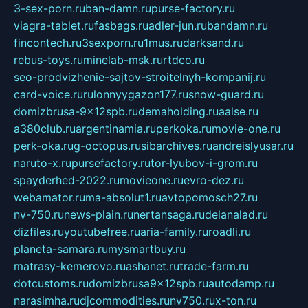
3-sex-porn.ru
ban-damn.ru
purse-factory.ru
viagra-tablet.ru
fasbags.ru
adler-jun.ru
bandamn.ru
fincontech.ru
3sexporn.ru
1mus.ru
darksand.ru
rebus-toys.ru
minelab-msk.ru
rtdco.ru
seo-prodvizhenie-sajtov-stroitelnyh-kompanij.ru
card-voice.ru
rulonnyygazon177.ru
snow-guard.ru
domizbrusa-9x12spb.ru
demaholding.ru
aalse.ru
a380club.ru
argentinamia.ru
perkoka.ru
movie-one.ru
perk-oka.ru
g-octopus.ru
sibarchives.ru
andreislyusar.ru
naruto-x.ru
pursefactory.ru
tor-lyubov-i-grom.ru
spayderhed-2022.ru
movieone.ru
evro-dez.ru
webamator.ru
ma-absolut1.ru
avtopomosch27.ru
nv-750.ru
news-plain.ru
nertansaga.ru
delanalad.ru
dizfiles.ru
youtubefree.ru
aria-family.ru
roadli.ru
planeta-samara.ru
mysmartbuy.ru
matrasy-kemerovo.ru
ashanet.ru
trade-farm.ru
dotcustoms.ru
domizbrusa9x12spb.ru
autodamp.ru
narasimha.ru
djcommodities.ru
nv750.ru
x-ton.ru