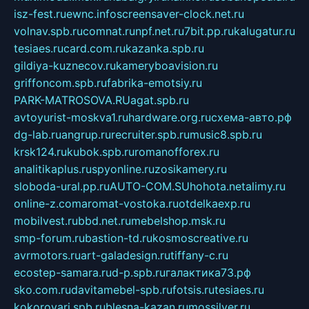
isz-fest.ru
ewnc.info
screensaver-clock.net.ru
volnav.spb.ru
comnat.ru
npf.net.ru
7bit.pp.ru
kalugatur.ru
tesiaes.ru
card.com.ru
kazanka.spb.ru
gildiya-kuznecov.ru
kameryboavision.ru
griffoncom.spb.ru
fabrika-emotsiy.ru
PARK-MATROSOVA.RU
agat.spb.ru
avtoyurist-moskva1.ru
hardware.org.ru
схема-авто.рф
dg-lab.ru
angrup.ru
recruiter.spb.ru
music8.spb.ru
krsk124.ru
kubok.spb.ru
romanofforex.ru
analitikaplus.ru
spyonline.ru
zosikamery.ru
sloboda-ural.pp.ru
AUTO-COM.SU
hohota.net
alimy.ru
online-z.com
aromat-vostoka.ru
otdelkaexp.ru
mobilvest.ru
bbd.net.ru
mebelshop.msk.ru
smp-forum.ru
bastion-td.ru
kosmoscreative.ru
avrmotors.ru
art-galadesign.ru
tiffany-c.ru
ecostep-samara.ru
d-p.spb.ru
галактика73.рф
sko.com.ru
davitamebel-spb.ru
fotsis.ru
tesiaes.ru
kokoroyari.spb.ru
blesna-kazan.ru
mossilver.ru