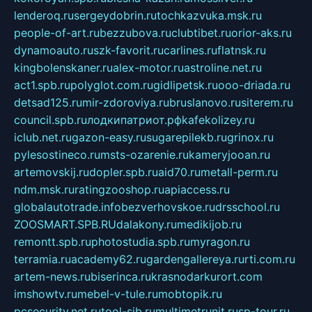
lenderoq.ru
sergeydobrin.ru
tochkazvuka.msk.ru
people-of-art.ru
bezzubova.ru
clubtibet.ru
orior-aks.ru
dynamoauto.ru
szk-favorit.ru
carlines.ru
flatnsk.ru
kingbolenskaner.ru
alex-motor.ru
astroline.net.ru
act1.spb.ru
polyglot.com.ru
gidlipetsk.ru
ooo-driada.ru
detsad125.ru
mir-zdoroviya.ru
bruslanovo.ru
siterem.ru
council.spb.ru
лодкипатриот.рф
kafekolizey.ru
iclub.net.ru
gazon-easy.ru
sugarepilekb.ru
grinox.ru
pylesostineco.ru
msts-ozarenie.ru
kameryjooan.ru
artemovskij.ru
dopler.spb.ru
aid70.ru
metall-perm.ru
ndm.msk.ru
ratingzooshop.ru
apiaccess.ru
globalautotrade.info
bezverhovskoe.ru
drsschool.ru
ZOOSMART.SPB.RU
dalakony.ru
medikijob.ru
remontt.spb.ru
photostudia.spb.ru
myragon.ru
terramia.ru
academy62.ru
gardengallereya.ru
rti.com.ru
artem-news.ru
biserinca.ru
krasnodarkurort.com
imshowtv.ru
mebel-v-tule.ru
mobtopik.ru
pcsecurity.net.ru
tool-sib.ru
multimetrunit.ru
sp-tour.ru