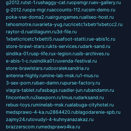
g2012.ru
tst-1.ru
shaggy-cat.ru
opsmgr.ru
ev-gallery.ru
g-2012.ru
ops-mgr.ru
accounts-112.ru
csm-demo.ru
poka-vse-doma2.ru
airgungames.ru
allseo-host.ru
tehosmotre.ru
varieta-yug.ru
cricetc1xbetr1xbetcc2.ru
raytor-d.ru
atillagunn.ru
3d-file.ru
1xbeticricetc1xbetti5.ru
uafoot-statti.ru
e-abis1c.ru
store-brawl-stars.ru
kts-services.ru
dark-sand.ru
sindika-01.ru
sp-life.ru
x-legion.ru
sib-archives.ru
e-abis-1-c.ru
sindika01.ru
venda-festival.ru
store-brawlstars.ru
dooraleksandria.ru
antenna-highly.ru
mine-lab-msk.ru
1-mus.ru
3-sex-porn.ru
ban-damn.ru
purse-factory.ru
viagra-tablet.ru
fasbags.ru
adler-jun.ru
bandamn.ru
fincontech.ru
3sexporn.ru
1mus.ru
darksand.ru
rebus-toys.ru
minelab-msk.ru
alabuga-cityhotel.ru
medsprawo-4-ka.ru
2864420.ru
blagodarenie-spb.ru
zajmy24.ru
tovudyi-4-kuhnyanazakaz.ru
brazzerscom.ru
medsprawo4ka.ru